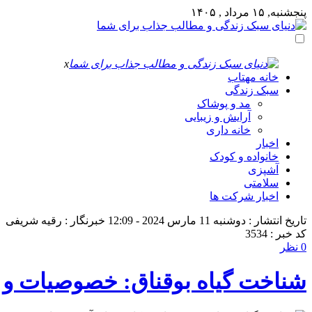
پنجشنبه, ۱۵ مرداد , ۱۴۰۵
x
خانه مهتاب
سبک زندگی
مد و پوشاک
آرایش و زیبایی
خانه داری
اخبار
خانواده و کودک
آشپزی
سلامتی
اخبار شرکت ها
تاریخ انتشار : دوشنبه 11 مارس 2024 - 12:09
خبرنگار : رقیه شریفی
کد خبر : 3534
0 نظر
شناخت گیاه بوقناق: خصوصیات و ک