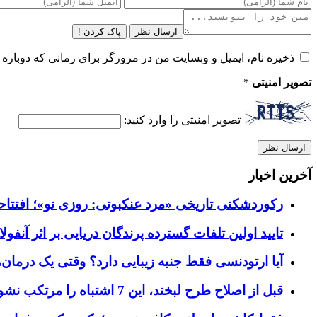
ارسال نظر
پاک کردن !
ذخیره نام، ایمیل و وبسایت من در مرورگر برای زمانی که دوباره 
تصویر امنیتی
*
تصویر امنیتی را وارد کنید:
آخرین اخبار
رکوردشکنی تاریخی «مرد عنکبوتی: روزی نو»؛ افتتاحیه ۹۲۷ میلیون دلاری در گیشه ج
تایید اولین تلفات گسترده پرندگان دریایی بر اثر آنفولانزای فوق ح
آیا ارتودنسی فقط جنبه زیبایی دارد؟ وقتی یک درمان، 
قبل از اصلاح طرح لبخند، این 7 اشتباه را مرتکب نشوید؛ راهنمای انتخاب دندانپزشک زیبایی در کرج