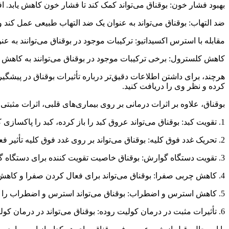
بهبود فشار خون: بوقناق می‌تواند کمک کند تا فشار خون کاهش یابد. 
ضد التهاب: بوقناق می‌تواند به عنوان یک ضد التهاب طبیعی عمل کند و
مقابله با استرس اکسیداتیو: ترکیبات موجود در بوقناق می‌توانند به
کاهش کلسترول: برخی ترکیبات موجود در بوقناق می‌توانند به کاهش 
هرچند، برای داشتن اطلاعات دقیق‌تر درباره تأثیرات بوقناق در پیشگیر
کرده و نظر وی را دریافت کنید.
بوقناق، علاوه بر اثرات درمانی بر روی بیماری‌های قلبی، اثرات مثبتی ب
1. تقویت کبد: بوقناق می‌تواند عروق کبد را باز کرده، کبد را پاکسازی کرده و سموم را از بدن دفع کند. این فعالیت می‌تواند باعث پاکسازی پوست و کاهش جوش‌ها شود.
2. تحریک غدد فوق کلیه: بوقناق می‌تواند بر روی غدد فوق کلیه تأثیر فعال‌کننده داشته باشد و آنها را تحریک کند.
3. تقویت دستگاه گوارش: بوقناق خاصیت تقویت کننده برای دستگاه گوارش دارد و می‌تواند ورم و نفخ معده را کاهش دهد، روده را نرم کند و یبوست را برطرف کند.
4. کاهش چربی صفرا: بوقناق می‌تواند برای فعال کردن صفرا و کاهش چربی‌ها مؤثر باشد.
5. کاهش استرس و اضطراب: بوقناق می‌تواند استرس و اضطراب را کاهش داده و تأثیر خوبی روی عصبانیت داشته باشد.
6. تأثیرات مثبت در درمان کولیت روده: بوقناق می‌تواند در درمان کولیت روده تأثیرات مثبتی داشته باشد.