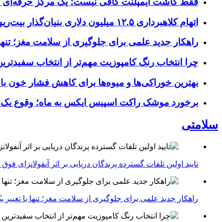
فقط کاشت ایمپلنت کافی نیست؛ یک مرکز حرفه‌ای چه خ
اتهام کلاهبرداری ۱۲.۵ میلیون دلاری بنیان‌گذار بیت‌ریور (BitRiver) در پرونده تجهیزات استخراج رمزارز
راهکار جدید علمی برای جلوگیری از سلامت مغز؛ تنها 
چرا انتخاب رنگ کامپوزیت مهم‌تر از انتخاب سفیدتر
بهترین خوراکی‌ها و میوه‌ها برای کاهش فشار خون با
برخورد موشک راکت اسپیس ایکس به ماه؛ وقوع یک
سلامتی
تایید اولین تلفات گسترده پرندگان دریایی بر اثر آنفولانزای فوق حاد پرندگان 1
راهکار جدید علمی برای جلوگیری از سلامت مغز؛ تنها با تغییر 