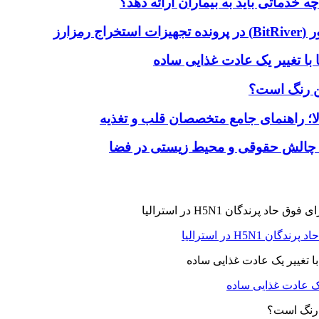
دماتی باید به بیماران ارائه دهد؟
با تغییر یک عادت غذایی ساده
ین رنگ است؟
لا؛ راهنمای جامع متخصصان قلب و تغذیه
 چالش حقوقی و محیط زیستی در فضا
H5N در استرالیا
یک عادت غذایی ساده