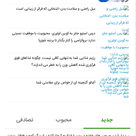
مبل راحتی و سلامت بدن؛ انتخابی که فراتر از زیبایی است
درس استیو جابز به کوین اولیری: محبوبیت با موفقیت نسبتی
ندارد؛ بروکراسی را کنار بگذار تا برنده شوی!
رژیم غذایی شما به تنهایی کافی نیست: چگونه غذاهای فوق
فرآوری شده کاهش وزن را به خطر می اندازند؟
آلبالو: گنجینه ای از خواص برای سلامتی شما
جدید
محبوب
تصادفی
بیدار شدن ویروس‌ های خفته در بدن با ابتلا به کرونا؛ کشف راز بزرگ کووید طولانی‌مدت