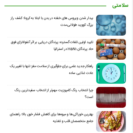
سلامتی
بیدار شدن ویروس‌ های خفته در بدن با ابتلا به کرونا؛ کشف راز
بزرگ کووید طولانی‌مدت
تایید اولین تلفات گسترده پرندگان دریایی بر اثر آنفولانزای فوق
حاد پرندگان H5N1 در استرالیا
راهکار جدید علمی برای جلوگیری از سلامت مغز؛ تنها با تغییر یک
عادت غذایی ساده
چرا انتخاب رنگ کامپوزیت مهم‌تر از انتخاب سفیدترین رنگ
است؟
بهترین خوراکی‌ها و میوه‌ها برای کاهش فشار خون بالا؛ راهنمای
جامع متخصصان قلب و تغذیه