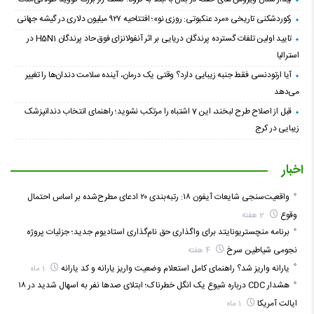
رکوردشکنی تاریخی «مرد عنکبوتی: روزی نو»؛ افتتاحیه ۹۲۷ میلیون دلاری در گیشه جهانی
تایید اولین تلفات گسترده پرندگان دریایی بر اثر آنفولانزای فوق حاد پرندگان H5N1 در
استرالیا
آیا ارتودنسی فقط جنبه زیبایی دارد؟ وقتی یک درمان، آینده سلامت دندان‌ها را تغییر
می‌دهد
قبل از اصلاح طرح لبخند، این 7 اشتباه را مرتکب نشوید؛ راهنمای انتخاب دندانپزشک
زیبایی در کرج
اخبار
واقعیت‌سنجی شایعات آیفون ۱۸: رتبه‌بندی ۲۰ ادعای مطرح‌شده بر اساس احتمال
وقوع
2 هفته
برنامه منچستریونایتد برای واگذاری حق نام‌گذاری استادیوم جدید؛ جزئیات پروژه
نجومی شیاطین سرخ
4 هفته
یارانه واریز شد؟ راهنمای کامل استعلام وضعیت واریز یارانه و کد یارانه
1 ماه
هشدار CDC درباره شیوع یک انگل خطرناک؛ ابتلای صدها نفر به اسهال شدید در ۱۸
ایالت آمریکا
1 ماه