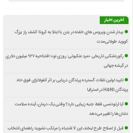
آخرین اخبار
بیدار شدن ویروس‌ های خفته در بدن با ابتلا به کرونا؛ کشف راز بزرگ
کووید طولانی‌مدت
رکوردشکنی تاریخی «مرد عنکبوتی: روزی نو»؛ افتتاحیه ۹۲۷ میلیون دلاری
در گیشه جهانی
تایید اولین تلفات گسترده پرندگان دریایی بر اثر آنفولانزای فوق حاد
پرندگان H5N1 در استرالیا
آیا ارتودنسی فقط جنبه زیبایی دارد؟ وقتی یک درمان، آینده سلامت
دندان‌ها را تغییر می‌دهد
قبل از اصلاح طرح لبخند، این 7 اشتباه را مرتکب نشوید؛ راهنمای انتخاب