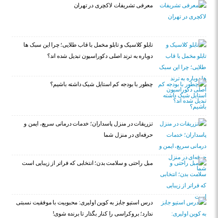
معرفی تشریفات لاکچری در تهران
تابلو کلاسیک و تابلو مخمل با قاب طلایی؛ چرا این سبک ها
دوباره به ترند اصلی دکوراسیون تبدیل شده اند؟
چطور با بودجه کم استایل شیک داشته باشیم؟
تزریقات در منزل پاسداران؛ خدمات درمانی سریع، ایمن و
حرفه‌ای در منزل شما
مبل راحتی و سلامت بدن؛ انتخابی که فراتر از زیبایی است
درس استیو جابز به کوین اولیری: محبوبیت با موفقیت نسبتی
ندارد؛ بروکراسی را کنار بگذار تا برنده شوی!