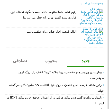
رژیم غذایی شما به تنهایی کافی نیست: چگونه غذاهای فوق
فرآوری شده کاهش وزن را به خطر می اندازند؟
آلبالو: گنجینه ای از خواص برای سلامتی شما
جدید
محبوب
تصادفی
بیدار شدن ویروس‌ های خفته در بدن با ابتلا به کرونا؛ کشف راز بزرگ کووید
طولانی‌مدت
رکوردشکنی تاریخی «مرد عنکبوتی: روزی نو»؛ افتتاحیه ۹۲۷ میلیون دلاری در گیشه
جهانی
تایید اولین تلفات گسترده پرندگان دریایی بر اثر آنفولانزای فوق حاد پرندگان H5N1 در
استرالیا