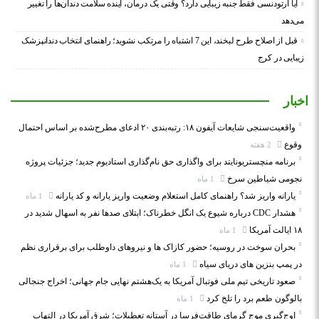
آیا ارتودنسی فقط جنبه زیبایی دارد؟ وقتی یک درمان، آینده سلامت دندان‌ها را تغییر
می‌دهد
قبل از اصلاح طرح لبخند، این 7 اشتباه را مرتکب نشوید؛ راهنمای انتخاب دندانپزشک
زیبایی در کرج
اخبار
واقعیت‌سنجی شایعات آیفون ۱۸: رتبه‌بندی ۲۰ ادعای مطرح‌شده بر اساس احتمال
وقوع
2 هفته
برنامه منچستریونایتد برای واگذاری حق نام‌گذاری استادیوم جدید؛ جزئیات پروژه
نجومی شیاطین سرخ
1 ماه
یارانه واریز شد؟ راهنمای کامل استعلام وضعیت واریز یارانه و کد یارانه
1 ماه
هشدار CDC درباره شیوع یک انگل خطرناک؛ ابتلای صدها نفر به اسهال شدید در
۱۸ ایالت آمریکا
1 ماه
بحران سوخت در روسیه؛ حضور کازاک‌ ها و نیروهای داوطلب برای برقراری نظم
در پمپ بنزین‌ های دریای سیاه
1 ماه
صعود تاریخی تیم ملی فوتبال آمریکا به یک‌هشتم نهایی جام جهانی؛ اخراج جنجالی
بالوگون طعم برد را تلخ کرد
1 ماه
اوج‌گیری موج گرمای طاقت‌فرسا در آستانه تعطیلات؛ شرق آمریکا در التهاب