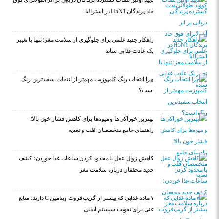
تایید اولین تلفات گسترده پرندگان دریایی بر اثر آنفولانزای فوق
حاد پرندگان H5N1 در استرالیا
راهکار جدید علمی برای جلوگیری از سلامت مغز؛ تنها با تغییر
یک عادت غذایی ساده
چرا انتخاب رنگ کامپوزیت مهم‌تر از انتخاب سفیدترین رنگ
است؟
بهترین خوراکی‌ها و میوه‌ها برای کاهش فشار خون بالا؛
راهنمای جامع متخصصان قلب و تغذیه
کاهش زوال عقل با محدود کردن ساعات غذا خوردن؛ کشف
جدید محققان درباره سلامت مغز
۷ ماده غذایی که بیشتر از گریپ‌فروت ویتامین C دارند؛ منابع
غنی برای تقویت سیستم ایمنی