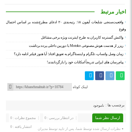
اخبار مرتبط
واقعیت‌سنجی شایعات آیفون ۱۸: رتبه‌بندی ۲۰ ادعای مطرح‌شده بر اساس احتمال
وقوع
واکنش گسترده کاربران به طرح اینترنت ویژه برخی مشاغل
ریزر از هدست هوش مصنوعی Motoko با دوربین داخلی پرده برداشت
زمان وصل واتساپ، تلگرام و اینستاگرام به تعویق افتاد؛ آیا هنوز فیلتر ادامه دارد؟
پیام‌رسان‌ های ایرانی تدریجاً امکانات خود را بازگردانندند!
لینک کوتاه
برچسب ها :
ناموجود
ارسال نظر شما
در انتظار بررسی : 0
مجموع نظرات : 0
انتشار یافته : 0
نظرات ارسال شده توسط شما، پس از تایید توسط مدیران