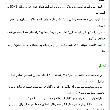
تایید اولین تلفات گسترده پرندگان دریایی بر اثر آنفولانزای فوق حاد پرندگان H5N1 در
استرالیا
آیا ارتودنسی فقط جنبه زیبایی دارد؟ وقتی یک درمان، آینده سلامت دندان‌ها را تغییر
می‌دهد
قبل از اصلاح طرح لبخند، این 7 اشتباه را مرتکب نشوید؛ راهنمای انتخاب دندانپزشک
زیبایی در کرج
فقط کاشت ایمپلنت کافی نیست؛ یک مرکز حرفه‌ای چه خدماتی باید به بیماران ارائه
دهد؟
اخبار
واقعیت‌سنجی شایعات آیفون ۱۸: رتبه‌بندی ۲۰ ادعای مطرح‌شده بر اساس احتمال
وقوع
2 هفته
برنامه منچستریونایتد برای واگذاری حق نام‌گذاری استادیوم جدید؛ جزئیات پروژه
نجومی شیاطین سرخ
3 هفته
یارانه واریز شد؟ راهنمای کامل استعلام وضعیت واریز یارانه و کد یارانه
1 ماه
هشدار CDC درباره شیوع یک انگل خطرناک؛ ابتلای صدها نفر به اسهال شدید در