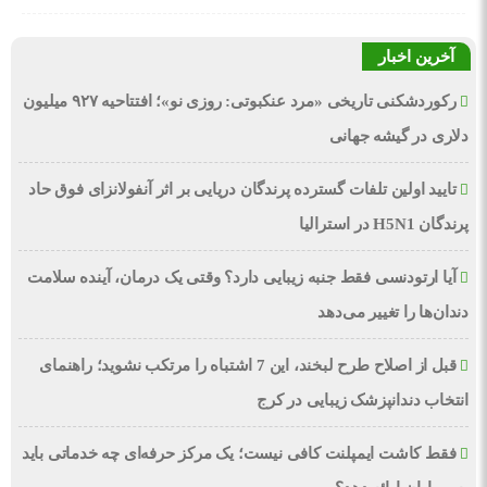
آخرین اخبار
رکوردشکنی تاریخی «مرد عنکبوتی: روزی نو»؛ افتتاحیه ۹۲۷ میلیون
دلاری در گیشه جهانی
تایید اولین تلفات گسترده پرندگان دریایی بر اثر آنفولانزای فوق حاد
پرندگان H5N1 در استرالیا
آیا ارتودنسی فقط جنبه زیبایی دارد؟ وقتی یک درمان، آینده سلامت
دندان‌ها را تغییر می‌دهد
قبل از اصلاح طرح لبخند، این 7 اشتباه را مرتکب نشوید؛ راهنمای
انتخاب دندانپزشک زیبایی در کرج
فقط کاشت ایمپلنت کافی نیست؛ یک مرکز حرفه‌ای چه خدماتی باید