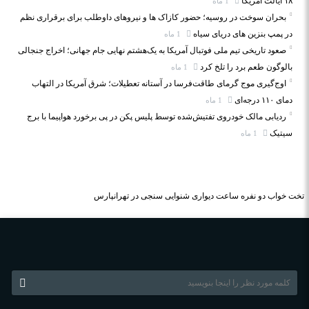
۱۸ ایالت آمریکا
1 ماه
بحران سوخت در روسیه؛ حضور کازاک‌ ها و نیروهای داوطلب برای برقراری نظم
در پمپ بنزین‌ های دریای سیاه
1 ماه
صعود تاریخی تیم ملی فوتبال آمریکا به یک‌هشتم نهایی جام جهانی؛ اخراج جنجالی
بالوگون طعم برد را تلخ کرد
1 ماه
اوج‌گیری موج گرمای طاقت‌فرسا در آستانه تعطیلات؛ شرق آمریکا در التهاب
دمای ۱۱۰ درجه‌ای
1 ماه
ردیابی مالک خودروی تفتیش‌شده توسط پلیس پکن در پی برخورد هواپیما با برج
سیتیک
1 ماه
تخت خواب دو نفره
ساعت دیواری
شنوایی سنجی در تهرانپارس