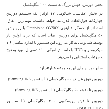
بخش دوربین: جهش بزرگ به سمت ۲۰۰ مگاپیکسل
در بخش عکاسی، شیائومی ۱۷ اولترا یک سیستم دوربین
چهارگانه فوق‌العاده قدرتمند خواهد داشت. مهم‌ترین اتفاق،
استفاده از حسگر ۱ اینچی Omnivision OV50X با رزولوشن
۵۰ مگاپیکسل برای دوربین اصلی است که برای اولین بار
توسط شیائومی به‌کار می‌رود. این سنسور با اندازه پیکسل ۱.۶
میکرومتر و HDR با دامنه دینامیکی ۱۱۰ دسی‌بل، نوید وضوح
و جزئیات استثنایی را می‌دهد.
سایر دوربین‌های این مجموعه عبارتند از:
دوربین فوق عریض ۵۰ مگاپیکسلی (با سنسور Samsung JN5).
دوربین تله‌فوتو ۵۰ مگاپیکسلی (با سنسور Samsung JN5).
دوربین تله‌فوتو پریسکوپی ۲۰۰ مگاپیکسلی (با سنسور
ISOCELL HP5).