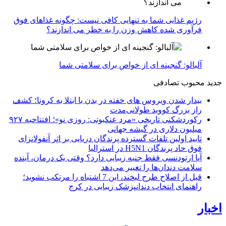
رژیم غذایی شما به تنهایی کافی نیست: چگونه غذاهای فوق
فرآوری شده کاهش وزن را به خطر می اندازند؟
آلبالو: گنجینه ای از خواص برای سلامتی شما
جدید
محبوب
تصادفی
بیدار شدن ویروس‌ های خفته در بدن با ابتلا به کرونا؛ کشف
راز بزرگ کووید طولانی‌مدت
رکوردشکنی تاریخی «مرد عنکبوتی: روزی نو»؛ افتتاحیه ۹۲۷
میلیون دلاری در گیشه جهانی
تایید اولین تلفات گسترده پرندگان دریایی بر اثر آنفولانزای
فوق حاد پرندگان H5N1 در استرالیا
آیا ارتودنسی فقط جنبه زیبایی دارد؟ وقتی یک درمان، آینده
سلامت دندان‌ها را تغییر می‌دهد
قبل از اصلاح طرح لبخند، این 7 اشتباه را مرتکب نشوید؛
راهنمای انتخاب دندانپزشک زیبایی در کرج
اخبار