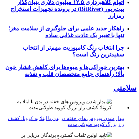
اتهام کلاهبرداری ۱۲.۵ میلیون دلاری بنیان‌گذار
بیت‌ریور (BitRiver) در پرونده تجهیزات استخراج
رمزارز
راهکار جدید علمی برای جلوگیری از سلامت مغز؛
تنها با تغییر یک عادت غذایی ساده
چرا انتخاب رنگ کامپوزیت مهم‌تر از انتخاب
سفیدترین رنگ است؟
بهترین خوراکی‌ها و میوه‌ها برای کاهش فشار خون
بالا؛ راهنمای جامع متخصصان قلب و تغذیه
سلامتی
بیدار شدن ویروس‌ های خفته در بدن با ابتلا به کرونا؛ کشف
راز بزرگ کووید طولانی‌مدت