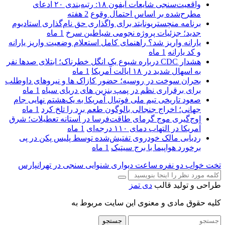
واقعیت‌سنجی شایعات آیفون ۱۸: رتبه‌بندی ۲۰ ادعای
مطرح‌شده بر اساس احتمال وقوع
2 هفته
برنامه منچستریونایتد برای واگذاری حق نام‌گذاری استادیوم
جدید؛ جزئیات پروژه نجومی شیاطین سرخ
1 ماه
یارانه واریز شد؟ راهنمای کامل استعلام وضعیت واریز یارانه
و کد یارانه
1 ماه
هشدار CDC درباره شیوع یک انگل خطرناک؛ ابتلای صدها نفر
به اسهال شدید در ۱۸ ایالت آمریکا
1 ماه
بحران سوخت در روسیه؛ حضور کازاک‌ ها و نیروهای داوطلب
برای برقراری نظم در پمپ بنزین‌ های دریای سیاه
1 ماه
صعود تاریخی تیم ملی فوتبال آمریکا به یک‌هشتم نهایی جام
جهانی؛ اخراج جنجالی بالوگون طعم برد را تلخ کرد
1 ماه
اوج‌گیری موج گرمای طاقت‌فرسا در آستانه تعطیلات؛ شرق
آمریکا در التهاب دمای ۱۱۰ درجه‌ای
1 ماه
ردیابی مالک خودروی تفتیش‌شده توسط پلیس پکن در پی
برخورد هواپیما با برج سیتیک
1 ماه
تخت خواب دو نفره
ساعت دیواری
شنوایی سنجی در تهرانپارس
طراحی و تولید قالب
دی تمز
کلیه حقوق مادی و معنوی این سایت مربوط به
جستجو