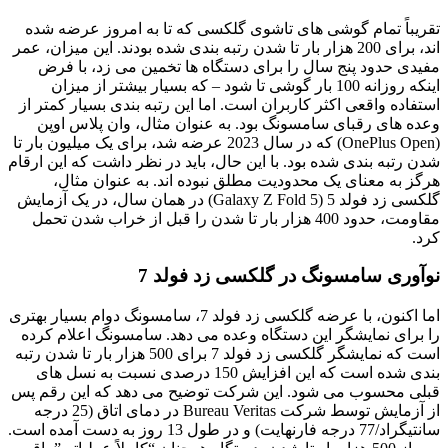
تقریباً تمام گوشی های تاشوی گلکسی که تا به امروز عرضه شده
اند، برای 200 هزار بار تا شدن رتبه بندی شده بودند. این میزان، عمر
مفیدی حدود پنج سال را برای دستگاه ها تخمین می زد، با فرض
اینکه روزانه 100 بار گوشی تا شود – که بسیار بیشتر از میزان
استفاده واقعی اکثر کاربران است. اما این رتبه بندی بسیار کمتر از
وعده های رقبای سامسونگ بود. به عنوان مثال، وان پلاس اوپن
(OnePlus Open) که در سال 2023 عرضه شد، برای یک میلیون بار تا
شدن رتبه بندی شده بود. با این حال، باید در نظر داشت که این ارقام
هرگز به معنای یک محدودیت مطلق نبوده اند. به عنوان مثال،
گلکسی زد فولد 5 (Galaxy Z Fold 5) در همان سال، در یک آزمایش
مقاومت، حدود 400 هزار بار تا شدن را قبل از خراب شدن تحمل
کرد.
نوآوری سامسونگ در گلکسی زد فولد 7
اما اکنون، با عرضه گلکسی زد فولد 7، سامسونگ دوام بسیار بهتری
را برای نمایشگر این دستگاه وعده می دهد. سامسونگ اعلام کرده
است که نمایشگر گلکسی زد فولد 7 برای 500 هزار بار تا شدن رتبه
بندی شده است که این افزایش 150 درصدی نسبت به نسل های
قبلی محسوب می شود. این شرکت توضیح می دهد که این رقم پس
از آزمایش توسط شرکت Bureau Veritas در دمای اتاق (25 درجه
سانتیگراد/77 درجه فارنهایت) و در طول 13 روز به دست آمده است.