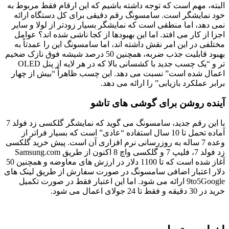
البته، مهم است که توجه داشته باشیم که این ارقام فقط مربوط به
خود نمایشگر است. سامسونگ رقم دقیقی برای کل دستگاه ارائه
نمی دهد، اما منطقی است که نمایشگر بسیار زودتر از لولا و سایر
اجزا از کار می افتد. اما این بهبودها از کجا ناشی شده اند؟ عوامل
مختلفی در این امر نقش داشته اند، اما سامسونگ این را عمدتاً به
بهبود قابلیت جذب ضربه، همچنین 50 درصد شیشه فوق نازک ضخیم
تر و “یک چسب جدید با کشسانی بالا که در هر لایه از پنل OLED
اعمال شده است” نسبت می دهد. این چسب ظاهراً “بیش از چهار
برابر عملکرد بازیابی” را ارائه می دهد.
آینده روشن برای گوشی های تاشو
با این رقم جدید، سامسونگ می گوید که نمایشگر گلکسی زد فولد 7
آماده تحمل تا 10 سال استفاده “عادی” است که بسیار فراتر از
وعده 7 ساله به روزرسانی نرم افزاری آن است. پیش خرید گلکسی
زد فولد 7، فلیپ 7 و گلکسی واچ 8 اکنون از طریق Samsung.com
آغاز شده است که تا 1100 دلار در ارزش های معاوضه و همچنین 50
دلار اعتبار اضافی سامسونگ در صورت سفارش از طریق لینک های
9to5Google ارائه می شود. اما این اعتبار فقط در صورت تکمیل
خرید در 30 دقیقه و فقط تا 24 جولای اعمال می شود.