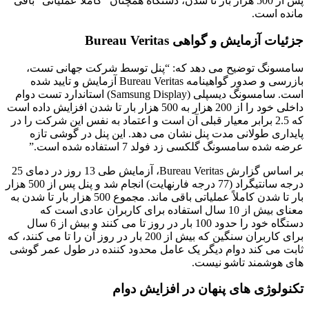
پس از 500 هزار بار تا شدن، دستگاه همچنان “کاملاً عملیاتی” باقی
مانده است.
جزئیات آزمایش و گواهی Bureau Veritas
سامسونگ توضیح می دهد که: “پنل توسط شرکت جهانی تست،
بازرسی و صدور گواهینامه Bureau Veritas آزمایش و تایید شده
است. سامسونگ دیسپلی (Samsung Display) استاندارد تست دوام
داخلی خود را از 200 هزار به 500 هزار بار تا شدن افزایش داده است
که 2.5 برابر معیار قبلی آن است و اعتماد به نفس این شرکت را در
پایداری طولانی مدت پنل نشان می دهد. این پنل در گوشی تازه
عرضه شده سامسونگ گلکسی زد فولد 7 استفاده شده است.”
بر اساس گزارش Bureau Veritas، آزمایش طی 13 روز در دمای 25
درجه سانتیگراد (77 درجه فارنهایت) انجام شد و پنل پس از 500 هزار
بار تا شدن کاملاً عملیاتی باقی ماند. مجموع 500 هزار بار تا شدن به
معنای بیش از 10 سال استفاده برای کاربران عادی است که
دستگاه خود را حدود 100 بار در روز تا می کنند و بیش از 6 سال
برای کاربران سنگین که بیش از 200 بار در روز آن را تا می کنند، که
ثابت می کند دوام دیگر یک عامل محدود کننده در طول عمر گوشی
های هوشمند تاشو نیست.
تکنولوژی های پنهان در افزایش دوام