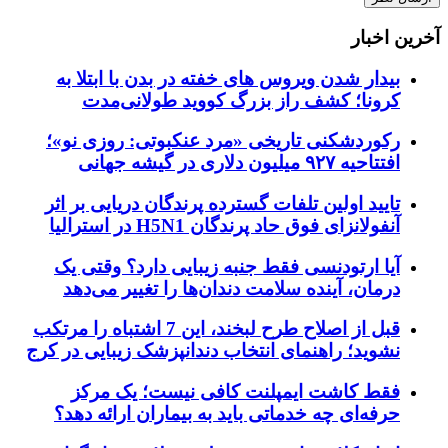
آخرین اخبار
بیدار شدن ویروس‌ های خفته در بدن با ابتلا به
کرونا؛ کشف راز بزرگ کووید طولانی‌مدت
رکوردشکنی تاریخی «مرد عنکبوتی: روزی نو»؛
افتتاحیه ۹۲۷ میلیون دلاری در گیشه جهانی
تایید اولین تلفات گسترده پرندگان دریایی بر اثر
آنفولانزای فوق حاد پرندگان H5N1 در استرالیا
آیا ارتودنسی فقط جنبه زیبایی دارد؟ وقتی یک
درمان، آینده سلامت دندان‌ها را تغییر می‌دهد
قبل از اصلاح طرح لبخند، این 7 اشتباه را مرتکب
نشوید؛ راهنمای انتخاب دندانپزشک زیبایی در کرج
فقط کاشت ایمپلنت کافی نیست؛ یک مرکز
حرفه‌ای چه خدماتی باید به بیماران ارائه دهد؟