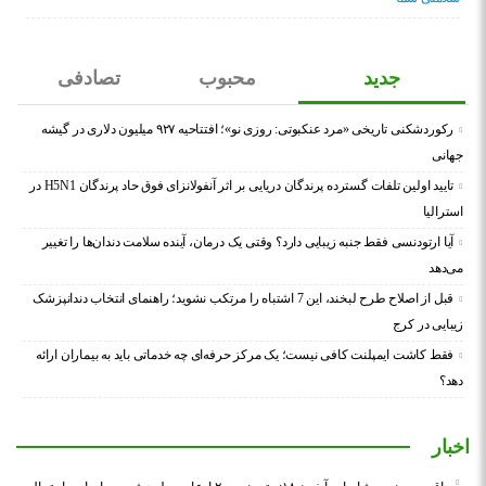
جدید
محبوب
تصادفی
رکوردشکنی تاریخی «مرد عنکبوتی: روزی نو»؛ افتتاحیه ۹۲۷ میلیون دلاری در گیشه
جهانی
تایید اولین تلفات گسترده پرندگان دریایی بر اثر آنفولانزای فوق حاد پرندگان H5N1 در
استرالیا
آیا ارتودنسی فقط جنبه زیبایی دارد؟ وقتی یک درمان، آینده سلامت دندان‌ها را تغییر
می‌دهد
قبل از اصلاح طرح لبخند، این 7 اشتباه را مرتکب نشوید؛ راهنمای انتخاب دندانپزشک
زیبایی در کرج
فقط کاشت ایمپلنت کافی نیست؛ یک مرکز حرفه‌ای چه خدماتی باید به بیماران ارائه
دهد؟
اخبار