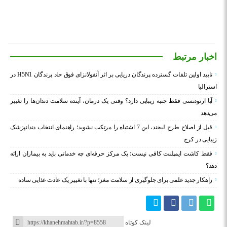
اخبار مرتبط
تایید اولین تلفات گسترده پرندگان دریایی بر اثر آنفولانزای فوق حاد پرندگان H5N1 در
استرالیا
آیا ارتودنسی فقط جنبه زیبایی دارد؟ وقتی یک درمان، آینده سلامت دندان‌ها را تغییر
می‌دهد
قبل از اصلاح طرح لبخند، این 7 اشتباه را مرتکب نشوید؛ راهنمای انتخاب دندانپزشک
زیبایی در کرج
فقط کاشت ایمپلنت کافی نیست؛ یک مرکز حرفه‌ای چه خدماتی باید به بیماران ارائه
دهد؟
راهکار جدید علمی برای جلوگیری از سلامت مغز؛ تنها با تغییر یک عادت غذایی ساده
لینک کوتاه