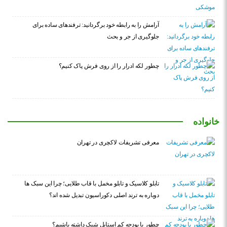
آرامش را به رابطه خود برگردانید: ترفندهای ساده برای
جلوگیری از جر و بحث
چطور لکه ادرار را از روی فرش پاک کنیم؟
خانواده
معرفی تشریفات لاکچری در تهران
تابلو کلاسیک و تابلو مخمل با قاب طلایی؛ چرا این سبک ها
دوباره به ترند اصلی دکوراسیون تبدیل شده اند؟
چطور با بودجه کم استایل شیک داشته باشیم؟