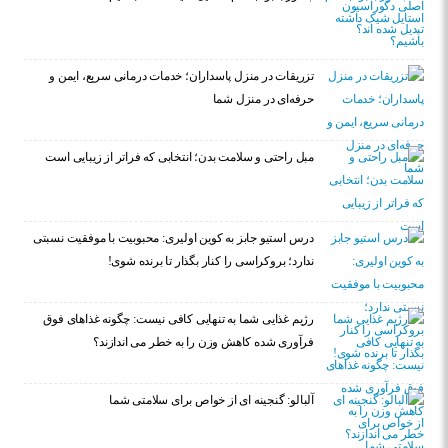
تزریقات در منزل پاسداران؛ خدمات درمانی سریع، ایمن و
حرفه‌ای در منزل شما
مبل راحتی و سلامت بدن؛ انتخابی که فراتر از زیبایی است
درس استیو جابز به کوین اولیری: محبوبیت با موفقیت نسبتی
ندارد؛ بروکراسی را کنار بگذار تا برنده شوی!
رژیم غذایی شما به تنهایی کافی نیست: چگونه غذاهای فوق
فرآوری شده کاهش وزن را به خطر می اندازند؟
آلبالو: گنجینه ای از خواص برای سلامتی شما