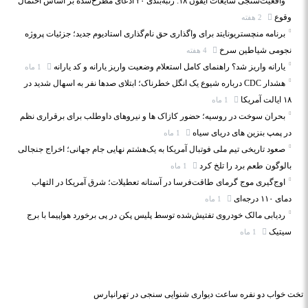
واقعیت‌سنجی شایعات آیفون ۱۸: رتبه‌بندی ۲۰ ادعای مطرح‌شده بر اساس احتمال
وقوع
2 هفته
برنامه منچستریونایتد برای واگذاری حق نام‌گذاری استادیوم جدید؛ جزئیات پروژه
نجومی شیاطین سرخ
4 هفته
یارانه واریز شد؟ راهنمای کامل استعلام وضعیت واریز یارانه و کد یارانه
1 ماه
هشدار CDC درباره شیوع یک انگل خطرناک؛ ابتلای صدها نفر به اسهال شدید در
۱۸ ایالت آمریکا
1 ماه
بحران سوخت در روسیه؛ حضور کازاک‌ ها و نیروهای داوطلب برای برقراری نظم
در پمپ بنزین‌ های دریای سیاه
1 ماه
صعود تاریخی تیم ملی فوتبال آمریکا به یک‌هشتم نهایی جام جهانی؛ اخراج جنجالی
بالوگون طعم برد را تلخ کرد
1 ماه
اوج‌گیری موج گرمای طاقت‌فرسا در آستانه تعطیلات؛ شرق آمریکا در التهاب
دمای ۱۱۰ درجه‌ای
1 ماه
ردیابی مالک خودروی تفتیش‌شده توسط پلیس پکن در پی برخورد هواپیما با برج
سیتیک
1 ماه
تخت خواب دو نفره
ساعت دیواری
شنوایی سنجی در تهرانپارس