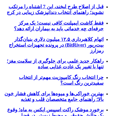
قبل از اصلاح طرح لبخند، این 7 اشتباه را مرتکب
نشوید؛ راهنمای انتخاب دندانپزشک زیبایی در کرج
فقط کاشت ایمپلنت کافی نیست؛ یک مرکز
حرفه‌ای چه خدماتی باید به بیماران ارائه دهد؟
اتهام کلاهبرداری ۱۲.۵ میلیون دلاری بنیان‌گذار
بیت‌ریور (BitRiver) در پرونده تجهیزات استخراج
رمزارز
راهکار جدید علمی برای جلوگیری از سلامت مغز؛
تنها با تغییر یک عادت غذایی ساده
چرا انتخاب رنگ کامپوزیت مهم‌تر از انتخاب
سفیدترین رنگ است؟
بهترین خوراکی‌ها و میوه‌ها برای کاهش فشار خون
بالا؛ راهنمای جامع متخصصان قلب و تغذیه
برخورد موشک راکت اسپیس ایکس به ماه؛ وقوع
یک چالش حقوقی و محیط زیستی در فضا