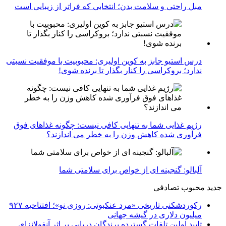
مبل راحتی و سلامت بدن؛ انتخابی که فراتر از زیبایی است
درس استیو جابز به کوین اولیری: محبوبیت با موفقیت نسبتی
ندارد؛ بروکراسی را کنار بگذار تا برنده شوی!
رژیم غذایی شما به تنهایی کافی نیست: چگونه غذاهای فوق
فرآوری شده کاهش وزن را به خطر می اندازند؟
آلبالو: گنجینه ای از خواص برای سلامتی شما
جدید
محبوب
تصادفی
رکوردشکنی تاریخی «مرد عنکبوتی: روزی نو»؛ افتتاحیه ۹۲۷
میلیون دلاری در گیشه جهانی
تایید اولین تلفات گسترده پرندگان دریایی بر اثر آنفولانزای