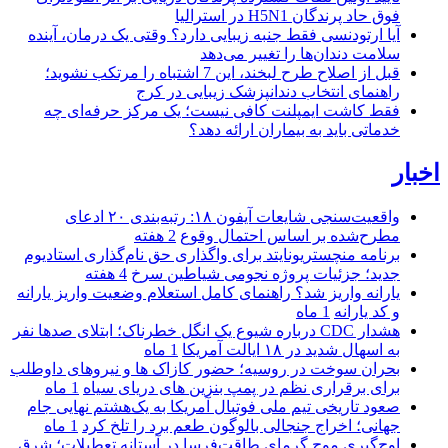
فوق حاد پرندگان H5N1 در استرالیا
آیا ارتودنسی فقط جنبه زیبایی دارد؟ وقتی یک درمان، آینده
سلامت دندان‌ها را تغییر می‌دهد
قبل از اصلاح طرح لبخند، این 7 اشتباه را مرتکب نشوید؛
راهنمای انتخاب دندانپزشک زیبایی در کرج
فقط کاشت ایمپلنت کافی نیست؛ یک مرکز حرفه‌ای چه
خدماتی باید به بیماران ارائه دهد؟
اخبار
واقعیت‌سنجی شایعات آیفون ۱۸: رتبه‌بندی ۲۰ ادعای
مطرح‌شده بر اساس احتمال وقوع
2 هفته
برنامه منچستریونایتد برای واگذاری حق نام‌گذاری استادیوم
جدید؛ جزئیات پروژه نجومی شیاطین سرخ
4 هفته
یارانه واریز شد؟ راهنمای کامل استعلام وضعیت واریز یارانه
و کد یارانه
1 ماه
هشدار CDC درباره شیوع یک انگل خطرناک؛ ابتلای صدها نفر
به اسهال شدید در ۱۸ ایالت آمریکا
1 ماه
بحران سوخت در روسیه؛ حضور کازاک‌ ها و نیروهای داوطلب
برای برقراری نظم در پمپ بنزین‌ های دریای سیاه
1 ماه
صعود تاریخی تیم ملی فوتبال آمریکا به یک‌هشتم نهایی جام
جهانی؛ اخراج جنجالی بالوگون طعم برد را تلخ کرد
1 ماه
اوج‌گیری موج گرمای طاقت‌فرسا در آستانه تعطیلات؛ شرق