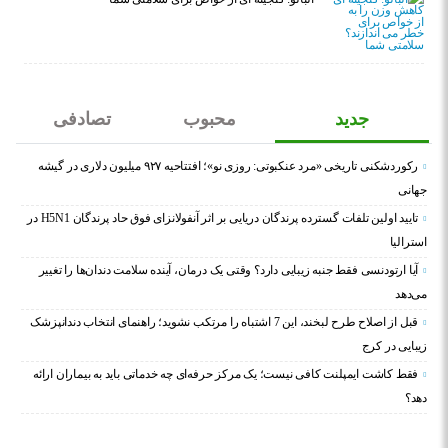
جدید
محبوب
تصادفی
رکوردشکنی تاریخی «مرد عنکبوتی: روزی نو»؛ افتتاحیه ۹۲۷ میلیون دلاری در گیشه
جهانی
تایید اولین تلفات گسترده پرندگان دریایی بر اثر آنفولانزای فوق حاد پرندگان H5N1 در
استرالیا
آیا ارتودنسی فقط جنبه زیبایی دارد؟ وقتی یک درمان، آینده سلامت دندان‌ها را تغییر
می‌دهد
قبل از اصلاح طرح لبخند، این 7 اشتباه را مرتکب نشوید؛ راهنمای انتخاب دندانپزشک
زیبایی در کرج
فقط کاشت ایمپلنت کافی نیست؛ یک مرکز حرفه‌ای چه خدماتی باید به بیماران ارائه
دهد؟