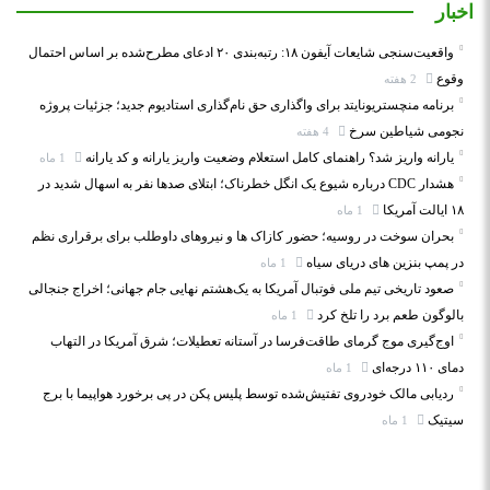
اخبار
واقعیت‌سنجی شایعات آیفون ۱۸: رتبه‌بندی ۲۰ ادعای مطرح‌شده بر اساس احتمال
وقوع
2 هفته
برنامه منچستریونایتد برای واگذاری حق نام‌گذاری استادیوم جدید؛ جزئیات پروژه
نجومی شیاطین سرخ
4 هفته
یارانه واریز شد؟ راهنمای کامل استعلام وضعیت واریز یارانه و کد یارانه
1 ماه
هشدار CDC درباره شیوع یک انگل خطرناک؛ ابتلای صدها نفر به اسهال شدید در
۱۸ ایالت آمریکا
1 ماه
بحران سوخت در روسیه؛ حضور کازاک‌ ها و نیروهای داوطلب برای برقراری نظم
در پمپ بنزین‌ های دریای سیاه
1 ماه
صعود تاریخی تیم ملی فوتبال آمریکا به یک‌هشتم نهایی جام جهانی؛ اخراج جنجالی
بالوگون طعم برد را تلخ کرد
1 ماه
اوج‌گیری موج گرمای طاقت‌فرسا در آستانه تعطیلات؛ شرق آمریکا در التهاب
دمای ۱۱۰ درجه‌ای
1 ماه
ردیابی مالک خودروی تفتیش‌شده توسط پلیس پکن در پی برخورد هواپیما با برج
سیتیک
1 ماه