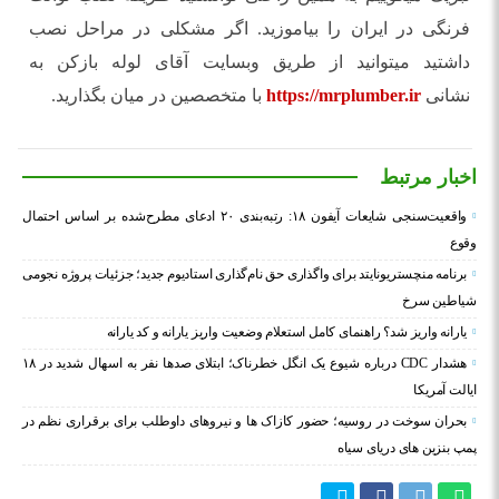
فرنگی در ایران را بیاموزید. اگر مشکلی در مراحل نصب
داشتید میتوانید از طریق وبسایت آقای لوله بازکن به
نشانی
https://mrplumber.ir
با متخصصین در میان بگذارید.
اخبار مرتبط
واقعیت‌سنجی شایعات آیفون ۱۸: رتبه‌بندی ۲۰ ادعای مطرح‌شده بر اساس احتمال
وقوع
برنامه منچستریونایتد برای واگذاری حق نام‌گذاری استادیوم جدید؛ جزئیات پروژه نجومی
شیاطین سرخ
یارانه واریز شد؟ راهنمای کامل استعلام وضعیت واریز یارانه و کد یارانه
هشدار CDC درباره شیوع یک انگل خطرناک؛ ابتلای صدها نفر به اسهال شدید در ۱۸
ایالت آمریکا
بحران سوخت در روسیه؛ حضور کازاک‌ ها و نیروهای داوطلب برای برقراری نظم در
پمپ بنزین‌ های دریای سیاه