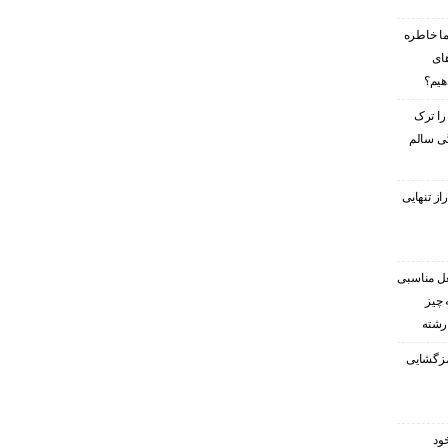
ا خاطره
های
هیم؟
را ترک
گی سالم
ز تنهایی
غل مناسبی
 چیز
 رشته
رمزگشایی
ود