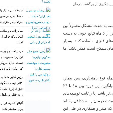
 پیشگیری از برگشت درمان
تزریقات در منزل پا
خدمات درمانی سریع
حرفه‌ای در منزل ش
ته به شدت مشکل معمولاً بین
مبل راحتی و سلامت
۶ تا ۱۸ ماه است. در موارد خفیف ممکن است در کمتر از ۶ ماه نتایج خوبی به دست
انتخابی که فراتر از 
‌های فلزی استفاده کنند، بسیار
است
ان ممکن است کمتر باشد اما
درس استیو جابز به 
اولیری: محبوبیت با
نسبتی ندارد؛ بروکر
کنار بگذار تا برنده 
رژیم غذایی شما به ت
ه نوع ناهنجاری، سن بیمار،
کافی نیست: چگونه 
روش درمانی و همکاری بیمار بستگی دارد. به طور میانگین، این دوره بین ۱۸ تا ۲۴
فوق فرآوری شده 
ی‌تر باشد. با رعایت توصیه‌های
را به خطر می اندازن
دت درمان را به حداقل رساند
آلبالو: گنجینه ای ا
 که صبر و همکاری در طی این
برای سلامتی شما