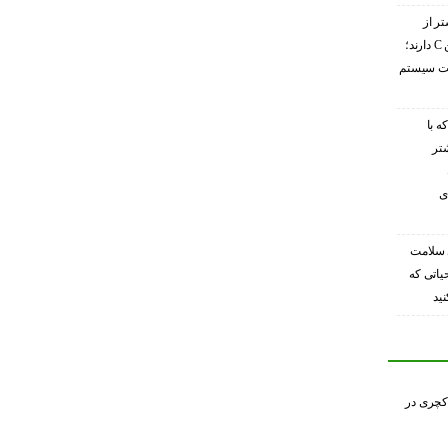
تر از
گریپ‌فروت ویتامین C دارند؛
ویت سیستم
ه با
شتر
ی
 سلامت
حیاتی که
ید
کچری در