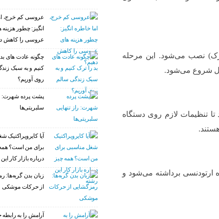
عروسی کم خرج، ام
انگیز: چطور هزینه 
عروسی را کاهش د
رک) نصب می‌شود. این مرحله
چگونه عادت‌ های بد 
کنیم و به سبک زند
روی آوریم؟
پشت پرده شهرت: را
سلبریتی‌ها
مطب مراجعه کند تا تنظیمات لازم روی دستگاه
ستند.
آیا کایروپراکتیک ش
برای من است؟ همه
درباره بازار کار این
 ارتودنسی برداشته می‌شود و
زبان بدن گربه‌ها: 
از حرکات موشکی
آرامش را به رابطه خ