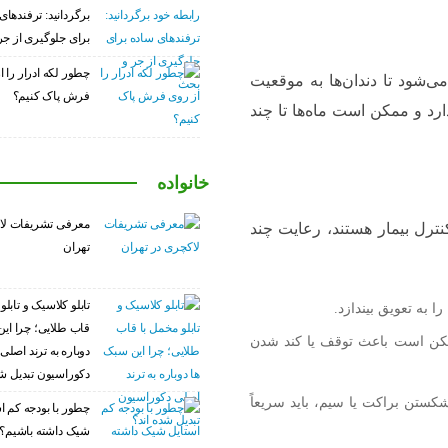
برگردانید: ترفندهای
برای جلوگیری از ج
چطور لکه ادرار را ا
 می‌شود تا دندان‌ها به موقعیت
فرش پاک کنیم؟
ارد و ممکن است ماه‌ها تا چند
خانواده
معرفی تشریفات لا
ترل بیمار هستند، رعایت چند
تهران
تابلو کلاسیک و تابلو
ا به تعویق بیندازد.
قاب طلایی؛ چرا این
مکن است باعث توقف یا کند شدن
دوباره به ترند اصلی
دکوراسیون تبدیل شد
تن براکت یا سیم، باید سریعاً
چطور با بودجه کم ا
شیک داشته باشیم؟