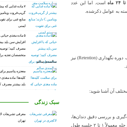
است. اما این عدد
۷ ماده غذایی که بیش
منابع غنی برای تق
ایمنی
۵ ماده مغذی حیاتی ک
افزایش سن باید بی
مصرف کنید؛ توصیه
متخصصان تغذیه برا
لازم به ذکر است که پس از پایان دوره اصلی ارتودنسی، دوره نگهداری (Retention) نیز
سالمندی سالم
.
معجزه پتاسیم برای
کلیه‌ها؛ ماده مغذی 
باید بیشتر مصرف کن
ختلف آن آشنا شوید:
سبک زندگی
معرفی تشریفات لا
یری و بررسی دقیق دندان‌ها،
تهران
نوع ناهنجاری و طرح درمان را مشخص می‌کند. این مرحله معمولاً ۱ تا ۲ جلسه طول