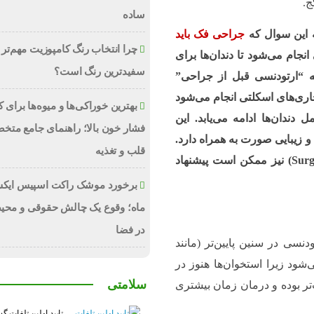
ج.
ساده
ه این سوال که
جراحی فک باید
چرا انتخاب رنگ کامپوزیت مهم‌تر 
 انجام می‌شود تا دندان‌ها برای
سفیدترین رنگ است؟
ه “ارتودنسی قبل از جراحی”
ری‌های اسکلتی انجام می‌شود
بهترین خوراکی‌ها و میوه‌ها برای
ندان‌ها ادامه می‌یابد. این
فشار خون بالا؛ راهنمای جامع متخ
 و زیبایی صورت به همراه دارد.
قلب و تغذیه
البته در موارد خاص، روش “جراحی اول” (Surgery First) نیز ممکن است پیشنهاد
برخورد موشک راکت اسپیس ایکس
ماه؛ وقوع یک چالش حقوقی و محی
در فضا
نسی در سنین پایین‌تر (مانند
‌شود زیرا استخوان‌ها هنوز در
سلامتی
تر بوده و درمان زمان بیشتری
تایید اولین تلفات گ