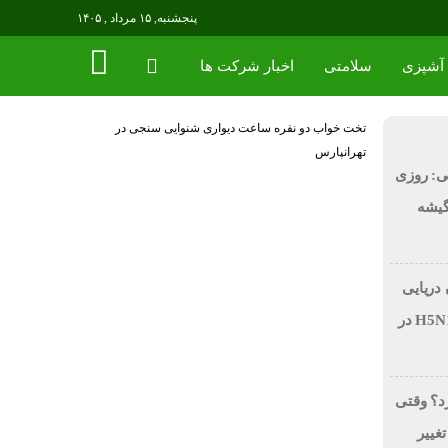
پنجشنبه, ۱۵ مرداد , ۱۴۰۵
آشپزی
سلامتی
اخبار شرکت ها
تخت خواب دو نفره
ساعت دیواری
شنوایی سنجی در
تهرانپارس
ی: روزی
 در گیشه
 دریایی
بر اثر آنفولانزای فوق حاد پرندگان H5N1 در
رد؟ وقتی
تغییر