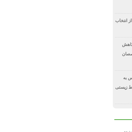
از انتخاب
 کاهش
صصان
 به
ط زیستی
سترده