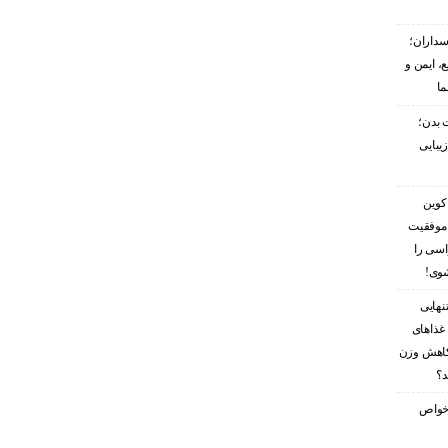
سداران؛
، ایمن و
ما
 بدن؛
زیبایی
کوین
 موفقیت
اسی را
شوی!
نهایی
غذاهای
کاهش وزن
د؟
ز خواص