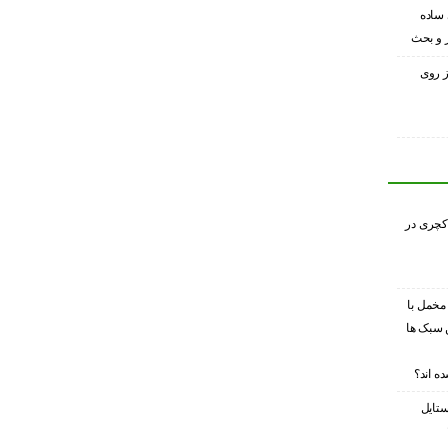
 ساده
ر و بحث
ز روی
کچری در
 مخمل با
 سبک ها
ه اند؟
ستایل