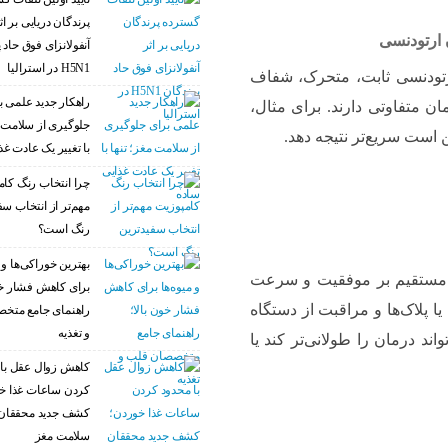
پرندگان دریایی بر اث
 ارتودنسی
آنفولانزای فوق حاد 
H5N1 در استرالیا
ارتودنسی ثابت، متحرک، شفاف
راهکار جدید علمی ب
مان متفاوتی دارند. برای مثال،
جلوگیری از سلامت م
 است سریع‌تر نتیجه دهد.
با تغییر یک عادت غذ
چرا انتخاب رنگ کام
مهم‌تر از انتخاب سف
رنگ است؟
بهترین خوراکی‌ها و م
ر مستقیم بر موفقیت و سرعت
برای کاهش فشار خو
 پلاک‌ها و مراقبت از دستگاه
راهنمای جامع متخ
و تغذیه
د درمان را طولانی‌تر کند یا
کاهش زوال عقل با 
کردن ساعات غذا خ
کشف جدید محققان 
سلامت مغز