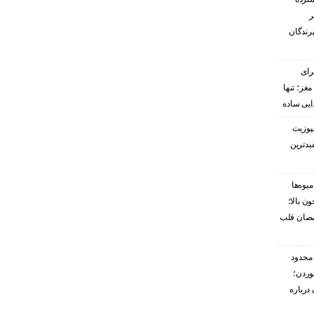
ر
پرندگان
رای
غز؛ تنها
ایی ساده
پوزیت
یدترین
یوه‌ها
ن بالا؛
صصان قلب
محدود
وردن؛
درباره