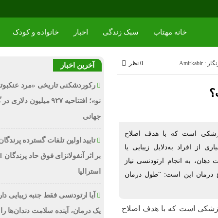
خانه مهتاب
سبک زندگی
اخبار
خانواده و کودک
 : Amirkabir
0 نظر
آخرین اخبار
رکوردشکنی تاریخی «مرد عنکبوت
؟
نو»؛ افتتاحیه ۹۲۷ میلیون دلاری
جهانی
نپزشکی است که با هدف اصلاح
تایید اولین تلفات گسترده پرندگان
ری از افراد به‌دلایل زیبایی یا
 دهان، به انجام ارتودنسی نیاز
استرالیا
وع درمان این است: “طول درمان
آیا ارتودنسی فقط جنبه زیبایی دا
نپزشکی است که با هدف اصلاح
یک درمان، آینده سلامت دندان‌ها را 