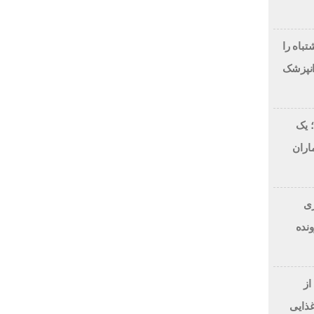
لاح طرح لبخند، این 7 اشتباه را
انپزشک
 یک
اران
 دلاری
BitRi) در پرونده
از
غذایی