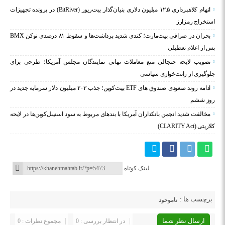
اتهام کلاهبرداری ۱۲.۵ میلیون دلاری بنیان‌گذار بیت‌ریور (BitRiver) در پرونده تجهیزات
استخراج رمزارز
بحران در صرافی بیت‌مارت؛ کندی شدید برداشت‌ها و سقوط ۸۱ درصدی توکن BMX
پس از اعلام تعطیلی
تصویب لایحه جنجالی منع معاملات نهانی نمایندگان مجلس آمریکا؛ طرحی برای
جلوگیری از رانت‌خواری سیاسی
ادامه روند صعودی صندوق‌ های ETF بیت‌کوین؛ جذب ۲۰۳ میلیون دلار سرمایه جدید در
روز ششم
مخالفت شدید انجمن بانکداران آمریکا با بندهای مربوط به سود استیبل‌کوین‌ها در لایحه
کلاریتی (CLARITY Act)
لینک کوتاه
برچسب ها :
ناموجود
ارسال نظر شما
در انتظار بررسی : 0
مجموع نظرات : 0