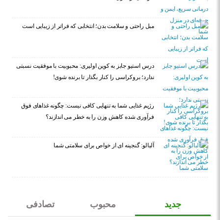
مبل راحتی و سلامت بدن؛ انتخابی که فراتر از زیبایی است
درس استیو جابز به کوین اولیری: محبوبیت با موفقیت نسبتی
ندارد؛ بروکراسی را کنار بگذار تا برنده شوی!
رژیم غذایی شما به تنهایی کافی نیست: چگونه غذاهای فوق
فرآوری شده کاهش وزن را به خطر می اندازند؟
آلبالو: گنجینه ای از خواص برای سلامتی شما
جدید
محبوب
تصادفی