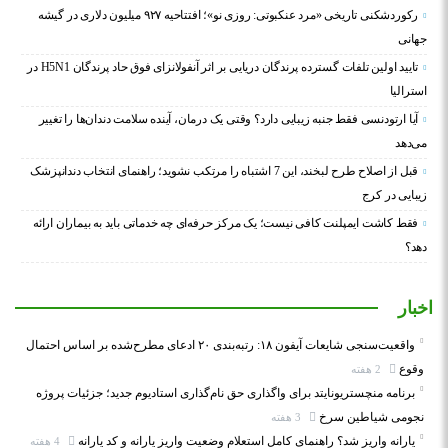
رکوردشکنی تاریخی «مرد عنکبوتی: روزی نو»؛ افتتاحیه ۹۲۷ میلیون دلاری در گیشه
جهانی
تایید اولین تلفات گسترده پرندگان دریایی بر اثر آنفولانزای فوق حاد پرندگان H5N1 در
استرالیا
آیا ارتودنسی فقط جنبه زیبایی دارد؟ وقتی یک درمان، آینده سلامت دندان‌ها را تغییر
می‌دهد
قبل از اصلاح طرح لبخند، این 7 اشتباه را مرتکب نشوید؛ راهنمای انتخاب دندانپزشک
زیبایی در کرج
فقط کاشت ایمپلنت کافی نیست؛ یک مرکز حرفه‌ای چه خدماتی باید به بیماران ارائه
دهد؟
اخبار
واقعیت‌سنجی شایعات آیفون ۱۸: رتبه‌بندی ۲۰ ادعای مطرح‌شده بر اساس احتمال
وقوع
2 هفته
برنامه منچستریونایتد برای واگذاری حق نام‌گذاری استادیوم جدید؛ جزئیات پروژه
نجومی شیاطین سرخ
3 هفته
یارانه واریز شد؟ راهنمای کامل استعلام وضعیت واریز یارانه و کد یارانه
4 هفته