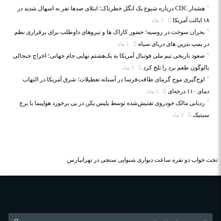
هشدار CDC درباره شیوع یک انگل خطرناک؛ ابتلای صدها نفر به اسهال شدید در
۱۸ ایالت آمریکا
1 ماه
بحران سوخت در روسیه؛ حضور کازاک‌ ها و نیروهای داوطلب برای برقراری نظم
در پمپ بنزین‌ های دریای سیاه
1 ماه
صعود تاریخی تیم ملی فوتبال آمریکا به یک‌هشتم نهایی جام جهانی؛ اخراج جنجالی
بالوگون طعم برد را تلخ کرد
1 ماه
اوج‌گیری موج گرمای طاقت‌فرسا در آستانه تعطیلات؛ شرق آمریکا در التهاب
دمای ۱۱۰ درجه‌ای
1 ماه
ردیابی مالک خودروی تفتیش‌شده توسط پلیس پکن در پی برخورد هواپیما با برج
سیتیک
1 ماه
تخت خواب دو نفره
ساعت دیواری
شنوایی سنجی در تهرانپارس