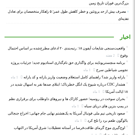
بزرگ‌ترین فوران تاریخ زمین
مصرف بیش از حد پروتئین و خطر کاهش طول عمر؛ ۵ راهکار متخصصان برای تعادل
تغذیه‌ای
اخبار
واقعیت‌سنجی شایعات آیفون ۱۸: رتبه‌بندی ۲۰ ادعای مطرح‌شده بر اساس احتمال
وقوع
2 هفته
برنامه منچستریونایتد برای واگذاری حق نام‌گذاری استادیوم جدید؛ جزئیات پروژه
نجومی شیاطین سرخ
1 ماه
یارانه واریز شد؟ راهنمای کامل استعلام وضعیت واریز یارانه و کد یارانه
1 ماه
هشدار CDC درباره شیوع یک انگل خطرناک؛ ابتلای صدها نفر به اسهال شدید در
۱۸ ایالت آمریکا
1 ماه
بحران سوخت در روسیه؛ حضور کازاک‌ ها و نیروهای داوطلب برای برقراری نظم
در پمپ بنزین‌ های دریای سیاه
1 ماه
صعود تاریخی تیم ملی فوتبال آمریکا به یک‌هشتم نهایی جام جهانی؛ اخراج جنجالی
بالوگون طعم برد را تلخ کرد
1 ماه
اوج‌گیری موج گرمای طاقت‌فرسا در آستانه تعطیلات؛ شرق آمریکا در التهاب