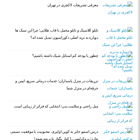
معرفی تشریفات لاکچری در تهران
تابلو کلاسیک و تابلو مخمل با قاب طلایی؛ چرا این سبک ها
دوباره به ترند اصلی دکوراسیون تبدیل شده اند؟
چطور با بودجه کم استایل شیک داشته باشیم؟
تزریقات در منزل پاسداران؛ خدمات درمانی سریع، ایمن و
حرفه‌ای در منزل شما
مبل راحتی و سلامت بدن؛ انتخابی که فراتر از زیبایی است
درس استیو جابز به کوین اولیری: محبوبیت با موفقیت نسبتی
ندارد؛ بروکراسی را کنار بگذار تا برنده شوی!