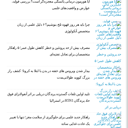
آیا هورمون درمانی یائسگی معجزه‌گر است؟ بررسی فواید،
عوارض و واقعیت‌های علمی
چرا باید هر روز قهوه تلخ بنوشیم؟ ۶ دلیل علمی از زبان
متخصص آنکولوژی
مصرف بیش از حد پروتئین و خطر کاهش طول عمر؛ ۵ راهکار
متخصصان برای تعادل تغذیه‌ای
بیدار شدن ویروس‌ های خفته در بدن با ابتلا به کرونا؛ کشف راز
بزرگ کووید طولانی‌مدت
تایید اولین تلفات گسترده پرندگان دریایی بر اثر آنفولانزای فوق
حاد پرندگان H5N1 در استرالیا
راهکار جدید علمی برای جلوگیری از سلامت مغز؛ تنها با تغییر
یک عادت غذایی ساده