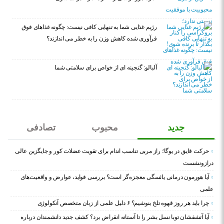
رژیم غذایی شما به تنهایی کافی نیست: چگونه غذاهای فوق
فرآوری شده کاهش وزن را به خطر می اندازند؟
آلبالو: گنجینه ای از خواص برای سلامتی شما
جدید
محبوب
تصادفی
حرکت قایق در یوگا؛ راز مربی تناسب اندام برای تقویت عضلات کور و جایگزین عالی
درازونشست
آیا هورمون درمانی یائسگی معجزه‌گر است؟ بررسی فواید، عوارض و واقعیت‌های
علمی
چرا باید هر روز قهوه تلخ بنوشیم؟ ۶ دلیل علمی از زبان متخصص آنکولوژی
آیا آتشفشان توبا نسل بشر را تا آستانه انقراض برد؟ کشف جدید دانشمندان درباره