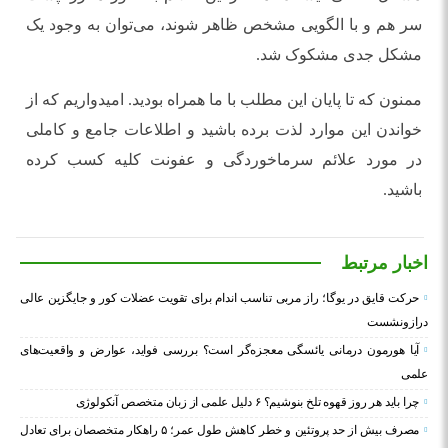
سر هم و با الگویی مشخص ظاهر شوند، می‌توان به وجود یک
مشکل جدی مشکوک شد.
ممنون که تا پایان این مطلب با ما همراه بودید. امیدواریم که از
خواندن این موارد لذت برده باشید و اطلاعات جامع و کاملی
در مورد علائم سرماخوردگی و عفونت کلیه کسب کرده
باشید.
اخبار مرتبط
حرکت قایق در یوگا؛ راز مربی تناسب اندام برای تقویت عضلات کور و جایگزین عالی
درازونشست
آیا هورمون درمانی یائسگی معجزه‌گر است؟ بررسی فواید، عوارض و واقعیت‌های
علمی
چرا باید هر روز قهوه تلخ بنوشیم؟ ۶ دلیل علمی از زبان متخصص آنکولوژی
مصرف بیش از حد پروتئین و خطر کاهش طول عمر؛ ۵ راهکار متخصصان برای تعادل