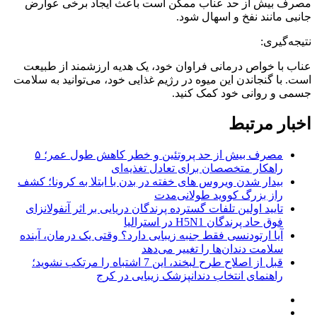
مصرف بیش از حد عناب ممکن است باعث ایجاد برخی عوارض
جانبی مانند نفخ و اسهال شود.
نتیجه‌گیری:
عناب با خواص درمانی فراوان خود، یک هدیه ارزشمند از طبیعت
است. با گنجاندن این میوه در رژیم غذایی خود، می‌توانید به سلامت
جسمی و روانی خود کمک کنید.
اخبار مرتبط
مصرف بیش از حد پروتئین و خطر کاهش طول عمر؛ ۵
راهکار متخصصان برای تعادل تغذیه‌ای
بیدار شدن ویروس‌ های خفته در بدن با ابتلا به کرونا؛ کشف
راز بزرگ کووید طولانی‌مدت
تایید اولین تلفات گسترده پرندگان دریایی بر اثر آنفولانزای
فوق حاد پرندگان H5N1 در استرالیا
آیا ارتودنسی فقط جنبه زیبایی دارد؟ وقتی یک درمان، آینده
سلامت دندان‌ها را تغییر می‌دهد
قبل از اصلاح طرح لبخند، این 7 اشتباه را مرتکب نشوید؛
راهنمای انتخاب دندانپزشک زیبایی در کرج