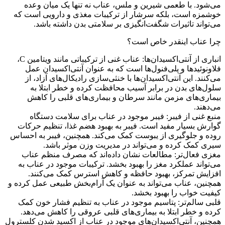
می‌شود. با طعمی شیرین و ملس، عناب نه تنها یک میان وعده
خوشمزه است، بلکه سرشار از ترکیبات مغذی و دارویی است که
می‌تواند تاثیرات شگفت‌انگیزی بر سلامتی بدن داشته باشد.
چرا عناب اینقدر خاص است؟
انباری از آنتی‌اکسیدان‌ها: عناب غنی از ترکیباتی مانند ویتامین C،
فلاونوئیدها و پلی‌فنول‌ها است که به عنوان آنتی‌اکسیدان عمل
می‌کنند. این آنتی‌اکسیدان‌ها با خنثی‌سازی رادیکال‌های آزاد، از
سلول‌های بدن در برابر آسیب محافظت کرده و خطر ابتلا به
بیماری‌های مزمن مانند سرطان و بیماری‌های قلبی را کاهش
می‌دهند.
منبع غنی از فیبر: فیبر موجود در عناب برای سلامت دستگاه
گوارش بسیار مفید است. فیبر به بهبود هضم غذا، تنظیم حرکات
روده و جلوگیری از یبوست کمک می‌کند. همچنین، فیبر به احساس
سیری کمک کرده و می‌تواند در مدیریت وزن موثر باشد.
مغزی فعال‌تر: مطالعات نشان داده‌اند که مصرف منظم عناب
می‌تواند عملکرد مغز را بهبود بخشد. ترکیبات موجود در عناب به
افزایش تمرکز، بهبود حافظه و کاهش استرس کمک می‌کنند.
همچنین، عناب می‌تواند به عنوان یک آرام‌بخش طبیعی عمل کرده و
کیفیت خواب را بهبود بخشد.
قلبی سالم‌تر: پتاسیم موجود در عناب به تنظیم فشار خون کمک
کرده و خطر ابتلا به بیماری‌های قلبی عروقی را کاهش می‌دهد.
همچنین، آنتی‌اکسیدان‌های موجود در عناب از اکسید شدن کلسترول