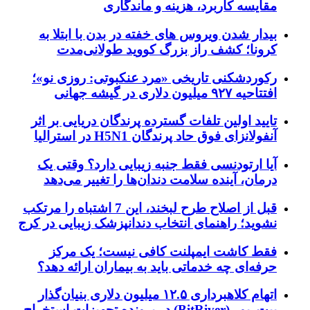
مقایسه کاربرد، هزینه و ماندگاری
بیدار شدن ویروس‌ های خفته در بدن با ابتلا به
کرونا؛ کشف راز بزرگ کووید طولانی‌مدت
رکوردشکنی تاریخی «مرد عنکبوتی: روزی نو»؛
افتتاحیه ۹۲۷ میلیون دلاری در گیشه جهانی
تایید اولین تلفات گسترده پرندگان دریایی بر اثر
آنفولانزای فوق حاد پرندگان H5N1 در استرالیا
آیا ارتودنسی فقط جنبه زیبایی دارد؟ وقتی یک
درمان، آینده سلامت دندان‌ها را تغییر می‌دهد
قبل از اصلاح طرح لبخند، این 7 اشتباه را مرتکب
نشوید؛ راهنمای انتخاب دندانپزشک زیبایی در کرج
فقط کاشت ایمپلنت کافی نیست؛ یک مرکز
حرفه‌ای چه خدماتی باید به بیماران ارائه دهد؟
اتهام کلاهبرداری ۱۲.۵ میلیون دلاری بنیان‌گذار
بیت‌ریور (BitRiver) در پرونده تجهیزات استخراج