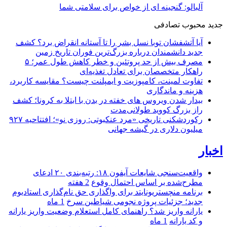
آلبالو: گنجینه ای از خواص برای سلامتی شما
جدید
محبوب
تصادفی
آیا آتشفشان توبا نسل بشر را تا آستانه انقراض برد؟ کشف
جدید دانشمندان درباره بزرگ‌ترین فوران تاریخ زمین
مصرف بیش از حد پروتئین و خطر کاهش طول عمر؛ ۵
راهکار متخصصان برای تعادل تغذیه‌ای
تفاوت لمینت، کامپوزیت و ایمپلنت چیست؟ مقایسه کاربرد،
هزینه و ماندگاری
بیدار شدن ویروس‌ های خفته در بدن با ابتلا به کرونا؛ کشف
راز بزرگ کووید طولانی‌مدت
رکوردشکنی تاریخی «مرد عنکبوتی: روزی نو»؛ افتتاحیه ۹۲۷
میلیون دلاری در گیشه جهانی
اخبار
واقعیت‌سنجی شایعات آیفون ۱۸: رتبه‌بندی ۲۰ ادعای
مطرح‌شده بر اساس احتمال وقوع
2 هفته
برنامه منچستریونایتد برای واگذاری حق نام‌گذاری استادیوم
جدید؛ جزئیات پروژه نجومی شیاطین سرخ
1 ماه
یارانه واریز شد؟ راهنمای کامل استعلام وضعیت واریز یارانه
و کد یارانه
1 ماه