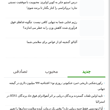
درس استیو جابز به کوین اولیری: محبوبیت با موفقیت نسبتی
ندارد؛ بروکراسی را کنار بگذار تا برنده شوی!
رژیم غذایی شما به تنهایی کافی نیست: چگونه غذاهای فوق
فرآوری شده کاهش وزن را به خطر می اندازند؟
آلبالو: گنجینه ای از خواص برای سلامتی شما
جدید
محبوب
تصادفی
رکوردشکنی تاریخی «مرد عنکبوتی: روزی نو»؛ افتتاحیه ۹۲۷ میلیون دلاری در گیشه
جهانی
تایید اولین تلفات گسترده پرندگان دریایی بر اثر آنفولانزای فوق حاد پرندگان H5N1 در
استرالیا
آیا ارتودنسی فقط جنبه زیبایی دارد؟ وقتی یک درمان، آینده سلامت دندان‌ها را تغییر