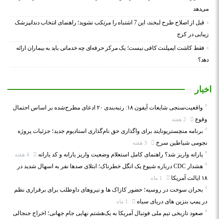
می‌دهد
قبل از اصلاح طرح لبخند، این 7 اشتباه را مرتکب نشوید؛ راهنمای انتخاب دندانپزشک
زیبایی در کرج
فقط کاشت ایمپلنت کافی نیست؛ یک مرکز حرفه‌ای چه خدماتی باید به بیماران ارائه
دهد؟
اخبار
واقعیت‌سنجی شایعات آیفون ۱۸: رتبه‌بندی ۲۰ ادعای مطرح‌شده بر اساس احتمال
وقوع
2 هفته
برنامه منچستریونایتد برای واگذاری حق نام‌گذاری استادیوم جدید؛ جزئیات پروژه
نجومی شیاطین سرخ
3 هفته
یارانه واریز شد؟ راهنمای کامل استعلام وضعیت واریز یارانه و کد یارانه
4 هفته
هشدار CDC درباره شیوع یک انگل خطرناک؛ ابتلای صدها نفر به اسهال شدید در
۱۸ ایالت آمریکا
1 ماه
بحران سوخت در روسیه؛ حضور کازاک‌ ها و نیروهای داوطلب برای برقراری نظم
در پمپ بنزین‌ های دریای سیاه
1 ماه
صعود تاریخی تیم ملی فوتبال آمریکا به یک‌هشتم نهایی جام جهانی؛ اخراج جنجالی