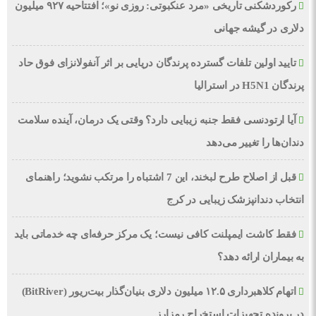
رکوردشکنی تاریخی «مرد عنکبوتی: روزی نو»؛ افتتاحیه ۹۲۷ میلیون
دلاری در گیشه جهانی
تایید اولین تلفات گسترده پرندگان دریایی بر اثر آنفولانزای فوق حاد
پرندگان H5N1 در استرالیا
آیا ارتودنسی فقط جنبه زیبایی دارد؟ وقتی یک درمان، آینده سلامت
دندان‌ها را تغییر می‌دهد
قبل از اصلاح طرح لبخند، این 7 اشتباه را مرتکب نشوید؛ راهنمای
انتخاب دندانپزشک زیبایی در کرج
فقط کاشت ایمپلنت کافی نیست؛ یک مرکز حرفه‌ای چه خدماتی باید
به بیماران ارائه دهد؟
اتهام کلاهبرداری ۱۲.۵ میلیون دلاری بنیان‌گذار بیت‌ریور (BitRiver)
در پرونده تجهیزات استخراج رمزارز