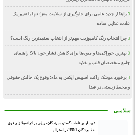
راهکار جدید علمی برای جلوگیری از سلامت مغز؛ تنها با تغییر یک
عادت غذایی ساده
چرا انتخاب رنگ کامپوزیت مهم‌تر از انتخاب سفیدترین رنگ است؟
بهترین خوراکی‌ها و میوه‌ها برای کاهش فشار خون بالا؛ راهنمای
جامع متخصصان قلب و تغذیه
برخورد موشک راکت اسپیس ایکس به ماه؛ وقوع یک چالش حقوقی
و محیط زیستی در فضا
سلامتی
تایید اولین تلفات گسترده پرندگان دریایی بر اثر آنفولانزای فوق
حاد پرندگان H5N1 در استرالیا