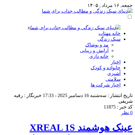
جمعه, ۱۶ مرداد , ۱۴۰۵
x
خانه مهتاب
سبک زندگی
مد و پوشاک
آرایش و زیبایی
خانه داری
اخبار
خانواده و کودک
آشپزی
سلامتی
اخبار شرکت ها
تاریخ انتشار : سه‌شنبه 16 دسامبر 2025 - 17:33
خبرنگار : رقیه
شریفی
کد خبر : 11875
0 نظر
عینک هوشمند XREAL 1S