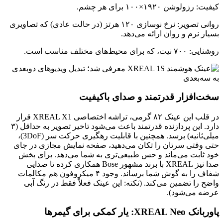
کیفیت: رزولوشن ۱۹۲۰×۱۰۰ برای هر چشم.
روانی تصویر: نرخ نوسازی ۱۲۰ هرتز (در حالت عادی) که تصاویری
بسیار نرم و روان ارائه می‌دهد.
روشنایی: ۷۰۰ نیت، که برای محیط‌های مختلف مناسب است.
سخت‌افزار قدرتمند و صدای باکیفیت
در قلب این عینک ۸۲ گرمی، تراشه اختصاصی XREAL X1 قرار
دارد. این پردازنده قدرتمند باعث می‌شود تاخیر تصویر به حداقل (۳
میلی‌ثانیه) برسد. همچنین با قابلیت رهگیری حرکت سر (3DoF)،
حتی وقتی سرتان را تکان می‌دهید، صفحه نمایش مجازی در جای
خود ثابت می‌ماند و حس طبیعی‌تری به شما می‌دهد. برای بخش
صدا نیز XREAL با برند مشهور Bose همکاری کرده تا صدایی
شفاف را به گوش شما برساند. وجود ۴ میکروفون هم مکالمات
واضح را تضمین می‌کند. (نکته: این عینک فعلاً فقط در رنگ آبی
عرضه می‌شود).
پاوربانک XREAL Neo: یار کمکی برای گیمرها