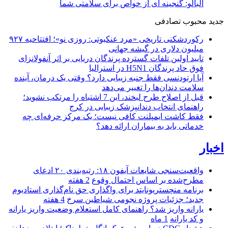
آلبالو: گنجینه ای از خواص برای سلامتی شما
جدید
محبوب
تصادفی
رکوردشکنی تاریخی «مرد عنکبوتی: روزی نو»؛ افتتاحیه ۹۲۷
میلیون دلاری در گیشه جهانی
تایید اولین تلفات گسترده پرندگان دریایی بر اثر آنفولانزای
فوق حاد پرندگان H5N1 در استرالیا
آیا ارتودنسی فقط جنبه زیبایی دارد؟ وقتی یک درمان، آینده
سلامت دندان‌ها را تغییر می‌دهد
قبل از اصلاح طرح لبخند، این 7 اشتباه را مرتکب نشوید؛
راهنمای انتخاب دندانپزشک زیبایی در کرج
فقط کاشت ایمپلنت کافی نیست؛ یک مرکز حرفه‌ای چه
خدماتی باید به بیماران ارائه دهد؟
اخبار
واقعیت‌سنجی شایعات آیفون ۱۸: رتبه‌بندی ۲۰ ادعای
مطرح‌شده بر اساس احتمال وقوع
2 هفته
برنامه منچستریونایتد برای واگذاری حق نام‌گذاری استادیوم
جدید؛ جزئیات پروژه نجومی شیاطین سرخ
4 هفته
یارانه واریز شد؟ راهنمای کامل استعلام وضعیت واریز یارانه
و کد یارانه
1 ماه