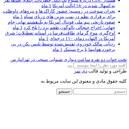
هشدار CDC درباره شیوع یک انگل خطرناک؛ ابتلای صدها نفر
به اسهال شدید در ۱۸ ایالت آمریکا
1 ماه
بحران سوخت در روسیه؛ حضور کازاک‌ ها و نیروهای داوطلب
برای برقراری نظم در پمپ بنزین‌ های دریای سیاه
1 ماه
صعود تاریخی تیم ملی فوتبال آمریکا به یک‌هشتم نهایی جام
جهانی؛ اخراج جنجالی بالوگون طعم برد را تلخ کرد
1 ماه
اوج‌گیری موج گرمای طاقت‌فرسا در آستانه تعطیلات؛ شرق
آمریکا در التهاب دمای ۱۱۰ درجه‌ای
1 ماه
ردیابی مالک خودروی تفتیش‌شده توسط پلیس پکن در پی
برخورد هواپیما با برج سیتیک
1 ماه
تخت خواب دو نفره
ساعت دیواری
شنوایی سنجی در تهرانپارس
طراحی و تولید قالب
دی تمز
کلیه حقوق مادی و معنوی این سایت مربوط به
جستجو