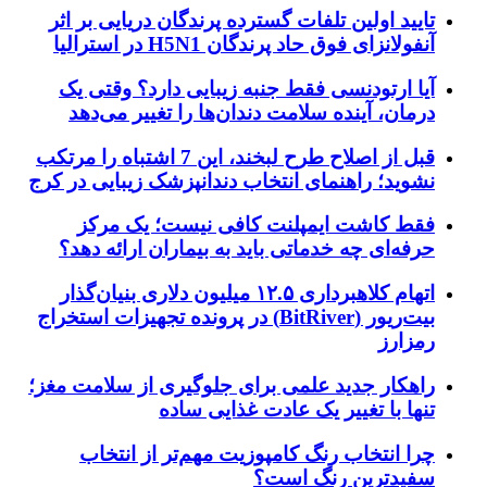
تایید اولین تلفات گسترده پرندگان دریایی بر اثر
آنفولانزای فوق حاد پرندگان H5N1 در استرالیا
آیا ارتودنسی فقط جنبه زیبایی دارد؟ وقتی یک
درمان، آینده سلامت دندان‌ها را تغییر می‌دهد
قبل از اصلاح طرح لبخند، این 7 اشتباه را مرتکب
نشوید؛ راهنمای انتخاب دندانپزشک زیبایی در کرج
فقط کاشت ایمپلنت کافی نیست؛ یک مرکز
حرفه‌ای چه خدماتی باید به بیماران ارائه دهد؟
اتهام کلاهبرداری ۱۲.۵ میلیون دلاری بنیان‌گذار
بیت‌ریور (BitRiver) در پرونده تجهیزات استخراج
رمزارز
راهکار جدید علمی برای جلوگیری از سلامت مغز؛
تنها با تغییر یک عادت غذایی ساده
چرا انتخاب رنگ کامپوزیت مهم‌تر از انتخاب
سفیدترین رنگ است؟