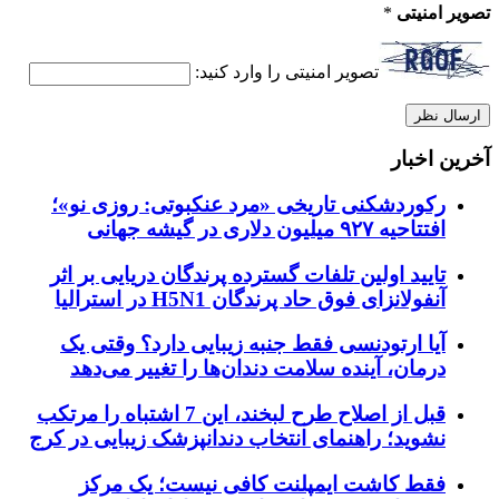
تصویر امنیتی
*
تصویر امنیتی را وارد کنید:
آخرین اخبار
رکوردشکنی تاریخی «مرد عنکبوتی: روزی نو»؛
افتتاحیه ۹۲۷ میلیون دلاری در گیشه جهانی
تایید اولین تلفات گسترده پرندگان دریایی بر اثر
آنفولانزای فوق حاد پرندگان H5N1 در استرالیا
آیا ارتودنسی فقط جنبه زیبایی دارد؟ وقتی یک
درمان، آینده سلامت دندان‌ها را تغییر می‌دهد
قبل از اصلاح طرح لبخند، این 7 اشتباه را مرتکب
نشوید؛ راهنمای انتخاب دندانپزشک زیبایی در کرج
فقط کاشت ایمپلنت کافی نیست؛ یک مرکز