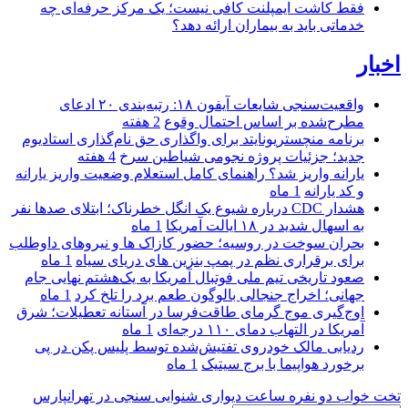
فقط کاشت ایمپلنت کافی نیست؛ یک مرکز حرفه‌ای چه
خدماتی باید به بیماران ارائه دهد؟
اخبار
واقعیت‌سنجی شایعات آیفون ۱۸: رتبه‌بندی ۲۰ ادعای
مطرح‌شده بر اساس احتمال وقوع
2 هفته
برنامه منچستریونایتد برای واگذاری حق نام‌گذاری استادیوم
جدید؛ جزئیات پروژه نجومی شیاطین سرخ
4 هفته
یارانه واریز شد؟ راهنمای کامل استعلام وضعیت واریز یارانه
و کد یارانه
1 ماه
هشدار CDC درباره شیوع یک انگل خطرناک؛ ابتلای صدها نفر
به اسهال شدید در ۱۸ ایالت آمریکا
1 ماه
بحران سوخت در روسیه؛ حضور کازاک‌ ها و نیروهای داوطلب
برای برقراری نظم در پمپ بنزین‌ های دریای سیاه
1 ماه
صعود تاریخی تیم ملی فوتبال آمریکا به یک‌هشتم نهایی جام
جهانی؛ اخراج جنجالی بالوگون طعم برد را تلخ کرد
1 ماه
اوج‌گیری موج گرمای طاقت‌فرسا در آستانه تعطیلات؛ شرق
آمریکا در التهاب دمای ۱۱۰ درجه‌ای
1 ماه
ردیابی مالک خودروی تفتیش‌شده توسط پلیس پکن در پی
برخورد هواپیما با برج سیتیک
1 ماه
تخت خواب دو نفره
ساعت دیواری
شنوایی سنجی در تهرانپارس