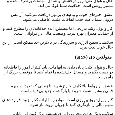
حال و هوای کلی: روز درخشش و شادی. ابهامات برطرف شده و
مسیر روشن است. خلاقیت شما غوغا می‌کند.
عشق: خبرهای خوب و پیام‌های پرمهر دریافت می‌کنید. آرامش
درونی شما باعث جذب اتفاقات مثبت عاطفی می‌شود.
کار و پول: رشد تدریجی اما مطمئن. ایده خلاقانه‌تان را مطرح کنید و
از حمایت مدیران بهره ببرید. وضعیت مالی در فراوانی است.
سلامتی: سطح انرژی و سرزندگی در بالاترین حد ممکن است. از این
حال خوب لذت ببرید.
متولدین دی (جدی)
حال و هوای کلی: پایان دادن به ابهامات. باید کنترل امور را قاطعانه
در دست بگیرید و مسائل حل‌نشده را تمام کنید تا موفقیت بزرگ از
راه برسد.
عشق: از روابط بلاتکلیف خارج شوید. تا زمانی که تعهدات مبهم
قبلی روشن نشود، شروع یا بازگشت جدید بی‌فایده است.
کار و پول: روز پیروزی است. موانع را با اراده کنار بزنید. قراردادهای
مبهم مالی را بازنگری کنید تا جریان ثروت باز شود.
سلامتی: یک عادت مخرب را برای همیشه ترک کنید. این پایان،