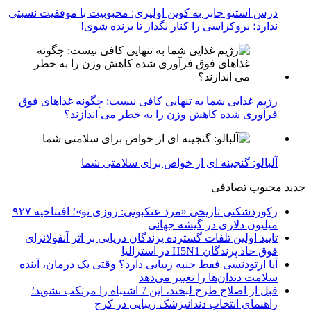
درس استیو جابز به کوین اولیری: محبوبیت با موفقیت نسبتی
ندارد؛ بروکراسی را کنار بگذار تا برنده شوی!
رژیم غذایی شما به تنهایی کافی نیست: چگونه غذاهای فوق
فرآوری شده کاهش وزن را به خطر می اندازند؟
آلبالو: گنجینه ای از خواص برای سلامتی شما
جدید
محبوب
تصادفی
رکوردشکنی تاریخی «مرد عنکبوتی: روزی نو»؛ افتتاحیه ۹۲۷
میلیون دلاری در گیشه جهانی
تایید اولین تلفات گسترده پرندگان دریایی بر اثر آنفولانزای
فوق حاد پرندگان H5N1 در استرالیا
آیا ارتودنسی فقط جنبه زیبایی دارد؟ وقتی یک درمان، آینده
سلامت دندان‌ها را تغییر می‌دهد
قبل از اصلاح طرح لبخند، این 7 اشتباه را مرتکب نشوید؛
راهنمای انتخاب دندانپزشک زیبایی در کرج