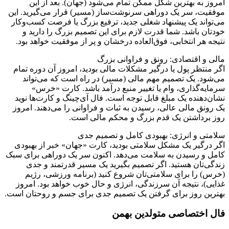
امروز به بهترین شکل ممکن تمام می‌شود (جهان). بعد از این
موفقیت، سر یک دوراهی سرنوشت‌ساز (مسیر) قرار می‌گیرید. این
می‌تواند یک پیشنهاد شغلی جدید، ترفیع بزرگ یا فرصت کسب‌وکار
خودتان باشد. شما قدرت لازم برای این تصمیم بزرگ را دارید و
نتیجه هر انتخابی، فوق‌العاده درخشان و پر از موفقیت خواهد بود.
مالی و اقتصادی: رونق و فراوانی بزرگ
اگر منتظر پول یا درگیر مشکلات مالی بودید، امروز آن دوره تمام
می‌شود. یک تصمیم مهم مالی (مسیر) در راه است که می‌تواند
سرمایه‌گذاری، وام یا تغییر منبع درآمد باشد. کارت «خرس»
نشان‌دهنده یک مبلغ قابل توجه است. فال آی‌چینگ و کارت‌ها نوید
یک رونق مالی عالی، رسیدن به ثبات و فراوانی را می‌دهند. امروز
روز برداشتن یک قدم بزرگ و محکم مالی است.
سلامتی و انرژی: بهبودی کامل و تصمیم جدی
اگر درگیر یک مشکل سلامتی بودید، کارت «جهان» خبر از بهبودی
کامل و رسیدن به سلامت می‌دهد. اکنون سر یک دوراهی برای سبک
زندگی‌تان هستید. اگر تصمیم بگیرید یک مسیر قدرتمند و جدی
(خرس) را برای سلامتی‌تان شروع کنید (برنامه ورزشی، رژیم
غذایی)، نتیجه آن سرزندگی، انرژی و حال خوب خواهد بود. امروز
بهترین روز برای گرفتن یک تصمیم جدی برای جسم و روحتان است.
فال اختصاصی متولدین بهمن