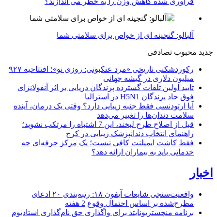
فرآوری شده کاهش وزن را به خطر می اندازند؟
آلبالو: گنجینه ای از خواص برای سلامتی شما
جدید
محبوب
تصادفی
رکوردشکنی تاریخی «مرد عنکبوتی: روزی نو»؛ افتتاحیه ۹۲۷
میلیون دلاری در گیشه جهانی
تایید اولین تلفات گسترده پرندگان دریایی بر اثر آنفولانزای
فوق حاد پرندگان H5N1 در استرالیا
آیا ارتودنسی فقط جنبه زیبایی دارد؟ وقتی یک درمان، آینده
سلامت دندان‌ها را تغییر می‌دهد
قبل از اصلاح طرح لبخند، این 7 اشتباه را مرتکب نشوید؛
راهنمای انتخاب دندانپزشک زیبایی در کرج
فقط کاشت ایمپلنت کافی نیست؛ یک مرکز حرفه‌ای چه
خدماتی باید به بیماران ارائه دهد؟
اخبار
واقعیت‌سنجی شایعات آیفون ۱۸: رتبه‌بندی ۲۰ ادعای
مطرح‌شده بر اساس احتمال وقوع
2 هفته
برنامه منچستریونایتد برای واگذاری حق نام‌گذاری استادیوم