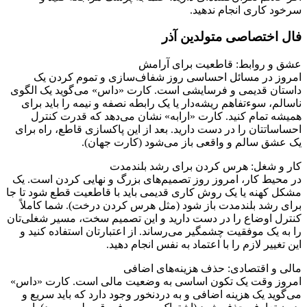
سرخود کاری انجام ندهید.
فال اختصاصی متولدین آذر
عشق و روابط: قاطعیت برای آرامش
امروز در مسائل احساسی روز شفاف‌سازی و تموم کردن یک
داستان قدیمی و فرسایشی است. کارت «داس» می‌گوید یک الگوی
ناسالم، سوءتفاهم ریشه‌دار یا یک رابطه نصفه و نیمه را باید برای
همیشه تمام کنید. کارت «ارابه» نشان می‌دهد که قدرت کنترل
احساساتتان را در دست دارید. بعد از این پاکسازی قاطع، راه برای
یک عشق سالم و واقعی باز می‌شود (کارت جهان).
کار و شغل: هرس کردن برای رشد بلندمدت
در محیط کار، امروز روز تصمیم‌های بزرگ و نهایی کردن است. یک
مشکل کهنه یا یک روش کاری قدیمی باید با قاطعیت قطع شود تا جا
برای رشد بلندمدت باز شود (مثل هرس کردن درخت). شما کاملاً
کنترل اوضاع را در دست دارید و این تصمیم سخت، مسیر شغلی‌تان
را به یک موفقیت چشمگیر می‌رساند. از اعتبارتان استفاده کنید و
این تغییر لازم را با اعتماد به نفس انجام دهید.
مالی و اقتصادی: حذف هزینه‌های اضافی
امروز وقت یک تکون اساسی به وضعیت مالی است. کارت «داس»
می‌گوید یک هزینه اضافی و به دردنخور وجود دارد که باید سریع و