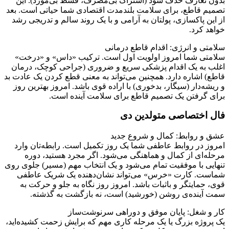
بدون تعارف حذف شود (اشتراک بی‌مصرف، قسط بی‌مورد). این
تصمیم قاطع، برای سلامت بلندمدت اقتصادی شما حیاتی است. بعد
از این پاکسازی، پولتان به آرامی و با یک روند سالم و تدریجی رشد
خواهد کرد.
سلامتی و انرژی: اقدام قاطع درمانی
سلامتی شما امروز اولویت اول است. ترکیب «داس» و «درخت»
اغلب به یک اقدام پزشکی سریع و ضروری (جراحی کوچک، درمان
قاطع) اشاره دارد. همچنین می‌تواند به معنی قطع کردن یک عادت بد
و ریشه‌دار (سیگار، بدخوری) با اراده قوی باشد. امروز بهترین روز
برای گرفتن یک تصمیم قاطع برای سلامت آینده است.
فال اختصاصی متولدین دی
عشق و روابط: کمال و شروع جدید
امروز در روابط عاطفی شما یک روز تکمیل است. رابطه‌تان وارد
مرحله‌ای از کمال و هماهنگی می‌شود. اگر مجرد هستید، دوره
تنهایی با موفقیت تمام می‌شود و یک انتخاب مهم (مسیر) جلوی روی
شماست. کارت «خرس» می‌تواند نشان‌دهنده یک شریک عاطفی
قوی، حمایتگر و باثبات باشد. امروز روز نگاه به جلو و حرکت به
سمت آینده‌ی روشن (خورشید) است، نه بازگشت به گذشته.
کار و شغل: پایان موفق و دوراهی سرنوشت‌ساز
یک پروژه بزرگ یا یک مرحله کاری مهم که برایش زحمت کشیده‌اید،