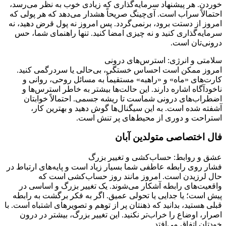
خوردن. هر پیشنهاد سرمایه‌گذاری که زیادی خوب به نظر می‌رسد،
احتمالاً سراب است. آی‌چینگ صریحاً هشدار می‌دهد که هر پولی که
امروز از دستت برود، برنمی‌گردد. پس امروز نه پول قرض دهید، نه
سرمایه‌گذاری کنید و نه چیزی امضا کنید. تنها راهنمای شما، حس
درونی‌تان است.
سلامتی و انرژی: استرس‌های درونی
امروز ممکن است احساس خستگی، بی‌حالی یا سردرگمی کنید.
کارت‌های «ماه» و «راهبه» مستقیماً به مسائل روحی، روانی و
ناخودآگاه اشاره دارند. این حالت‌ها بیشتر به خاطر استرس‌ها و
اضطراب‌های درونی شماست تا ریشه جسمی. احتمالاً خوابتان
آشفته شده است. به این سیگنال‌ها گوش دهید و بهترین کار،
استراحت و دوری از محیط‌های پر تنش است.
فال اختصاصی متولدین آبان
عشق و روابط: حساب‌کشی و تغییر بزرگ
فشار روی رابطه عاطفی شما بسیار زیاد است و پایه‌های ارتباط در
حال لرزیدن است. امروز مانند روز حساب‌کشی است که
واقعیت‌های رابطه آشکار می‌شوند. یک تغییر بزرگ و اساسی در
پیش است؛ یا جدایی یا تحولی عمیق. اگر به فکر برگشت به رابطه
قبلی هستید، بدانید که ذهنتان پر از توهم و تصویرهای اشتباه است. با
اصرار، اوضاع را خراب‌تر نکنید. این تغییر بزرگ، بیشتر در درون
خودتان اتفاق می‌افتد.