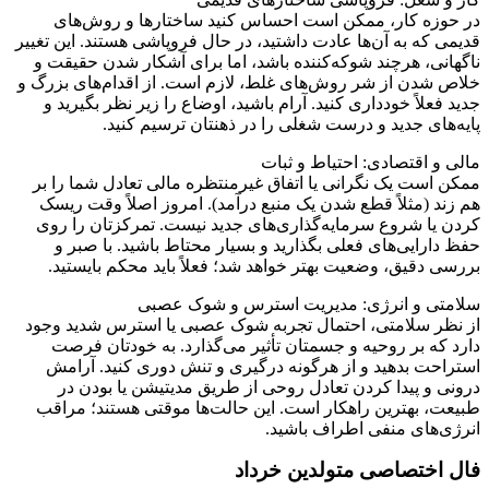
در حوزه کار، ممکن است احساس کنید ساختارها و روش‌های
قدیمی که به آن‌ها عادت داشتید، در حال فروپاشی هستند. این تغییر
ناگهانی، هرچند شوکه‌کننده باشد، اما برای آشکار شدن حقیقت و
خلاص شدن از شر روش‌های غلط، لازم است. از اقدام‌های بزرگ و
جدید فعلاً خودداری کنید. آرام باشید، اوضاع را زیر نظر بگیرید و
پایه‌های جدید و درست شغلی را در ذهنتان ترسیم کنید.
مالی و اقتصادی: احتیاط و ثبات
ممکن است یک نگرانی یا اتفاق غیرمنتظره مالی تعادل شما را بر
هم زند (مثلاً قطع شدن یک منبع درآمد). امروز اصلاً وقت ریسک
کردن یا شروع سرمایه‌گذاری‌های جدید نیست. تمرکزتان را روی
حفظ دارایی‌های فعلی بگذارید و بسیار محتاط باشید. با صبر و
بررسی دقیق، وضعیت بهتر خواهد شد؛ فعلاً باید محکم بایستید.
سلامتی و انرژی: مدیریت استرس و شوک عصبی
از نظر سلامتی، احتمال تجربه شوک عصبی یا استرس شدید وجود
دارد که بر روحیه و جسمتان تأثیر می‌گذارد. به خودتان فرصت
استراحت بدهید و از هرگونه درگیری و تنش دوری کنید. آرامش
درونی و پیدا کردن تعادل روحی از طریق مدیتیشن یا بودن در
طبیعت، بهترین راهکار است. این حالت‌ها موقتی هستند؛ مراقب
انرژی‌های منفی اطراف باشید.
فال اختصاصی متولدین خرداد