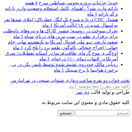
جدید؛ جزئیات پروژه نجومی شیاطین سرخ
4 هفته
یارانه واریز شد؟ راهنمای کامل استعلام وضعیت واریز یارانه
و کد یارانه
1 ماه
هشدار CDC درباره شیوع یک انگل خطرناک؛ ابتلای صدها نفر
به اسهال شدید در ۱۸ ایالت آمریکا
1 ماه
بحران سوخت در روسیه؛ حضور کازاک‌ ها و نیروهای داوطلب
برای برقراری نظم در پمپ بنزین‌ های دریای سیاه
1 ماه
صعود تاریخی تیم ملی فوتبال آمریکا به یک‌هشتم نهایی جام
جهانی؛ اخراج جنجالی بالوگون طعم برد را تلخ کرد
1 ماه
اوج‌گیری موج گرمای طاقت‌فرسا در آستانه تعطیلات؛ شرق
آمریکا در التهاب دمای ۱۱۰ درجه‌ای
1 ماه
ردیابی مالک خودروی تفتیش‌شده توسط پلیس پکن در پی
برخورد هواپیما با برج سیتیک
1 ماه
تخت خواب دو نفره
ساعت دیواری
شنوایی سنجی در تهرانپارس
طراحی و تولید قالب
دی تمز
کلیه حقوق مادی و معنوی این سایت مربوط به
جستجو