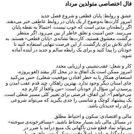
فال اختصاصی متولدین مرداد
عشق و روابط: پایان قطعی و شروع فصل جدید
امروز کارت‌ها به‌وضوح از یک پایان در روابط عاطفی خبر می‌دهند.
اگر رابطه‌تان مدتی است که خوب نیست، احتمالاً به نقطه پایان
می‌رسد. حس امنیت و تعلق خاطر از بین می‌رود. اگر منتظر
برگشت معشوق هستید، کارت‌ها نشانه‌ی «پایان قطعی» هستند. به
جای تلاش برای بازگشت، از این فرصت تنهایی استفاده کنید تا
خودتان را پیدا کنید و برای یک رابطه سالم و جدید در آینده آماده
شوید.
کار و شغل: عقب‌نشینی و ارزیابی مجدد
امروز ممکن است یک اتفاق بد در محل کار بیفتد (لغو پروژه،
استعفای همکار یا به خطر افتادن موقعیت شغلی). حس می‌کنید
جای امنتان دیگر وجود ندارد. بهترین راهکار، چند قدم عقب آمدن و
پرسیدن این سؤال از خودتان است: «من واقعاً از کارم چه
می‌خواهم؟». این اتفاق، فرصتی برای تغییر کلی مسیر شغلی است.
یک پیشنهاد کوچک و شانسی را جدی بگیرید که می‌تواند شروعی
برای راه جدیدتان باشد.
مالی و اقتصادی: سکون و احتیاط مطلق
در مسائل مالی باید بسیار محتاط باشید. «مسافرخونه‌ی سوخته»
می‌تواند نماد قطع شدن ناگهانی یک منبع درآمد یا ضرر در
سرمایه‌گذاری باشد. اصلاً وقت ریسک کردن، ولخرجی یا