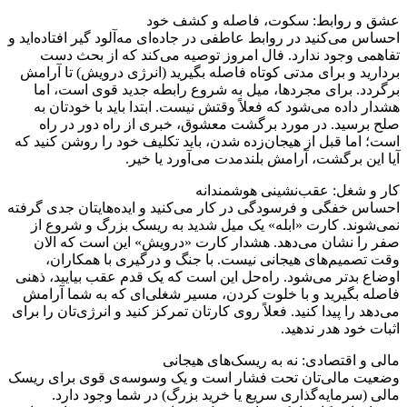
عشق و روابط: سکوت، فاصله و کشف خود
احساس می‌کنید در روابط عاطفی در جاده‌ای مه‌آلود گیر افتاده‌اید و
تفاهمی وجود ندارد. فال امروز توصیه می‌کند که از بحث دست
بردارید و برای مدتی کوتاه فاصله‌ بگیرید (انرژی درویش) تا آرامش
برگردد. برای مجردها، میل به شروع رابطه جدید قوی است، اما
هشدار داده می‌شود که فعلاً وقتش نیست. ابتدا باید با خودتان به
صلح برسید. در مورد برگشت معشوق، خبری از راه دور در راه
است؛ اما قبل از هیجان‌زده شدن، باید تکلیف خود را روشن کنید که
آیا این برگشت، آرامش بلندمدت می‌آورد یا خیر.
کار و شغل: عقب‌نشینی هوشمندانه
احساس خفگی و فرسودگی در کار می‌کنید و ایده‌هایتان جدی گرفته
نمی‌شوند. کارت «ابله» یک میل شدید به ریسک بزرگ و شروع از
صفر را نشان می‌دهد. هشدار کارت «درویش» این است که الان
وقت تصمیم‌های هیجانی نیست. با جنگ و درگیری با همکاران،
اوضاع بدتر می‌شود. راه‌حل این است که یک قدم عقب بیایید، ذهنی
فاصله بگیرید و با خلوت کردن، مسیر شغلی‌ای که به شما آرامش
می‌دهد را پیدا کنید. فعلاً روی کارتان تمرکز کنید و انرژی‌تان را برای
اثبات خود هدر ندهید.
مالی و اقتصادی: نه به ریسک‌های هیجانی
وضعیت مالی‌تان تحت فشار است و یک وسوسه‌ی قوی برای ریسک
مالی (سرمایه‌گذاری سریع یا خرید بزرگ) در شما وجود دارد.