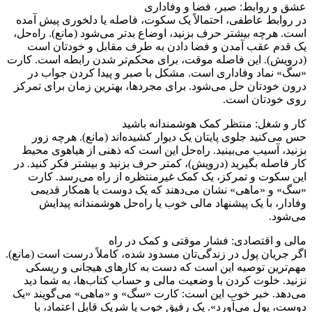
عشق و روابط: صبر، فضا و وفاداری
در روابط عاطفی، احتمالاً یک سکوت، فاصله یا دلخوری پیش آمده
است. هرچه بیشتر حرف بزنید، اوضاع بدتر می‌شود (مانع). راه‌حل،
یک قدم عقب آمدن و فضا دادن به طرف مقابل و خودتان است
(درویش). این فاصله موقت، برای محکم‌تر شدن رابطه است. کارت
«سگ» نماد وفاداری است. مشکل با صبر و پیدا کردن جواب در
درون خودتان حل می‌شود. برای مجردها، بهترین زمان برای تمرکز
روی خودتان است.
کار و شغل: منتظر کمک هوشمندانه باشید
حس می‌کنید جلوی پایتان یک دیوار کشیده‌اند (مانع). هرچه زور
بزنید، آسیب می‌بینید. راه‌حل این است که ذهنی از هیاهوی محیط
کار فاصله بگیرید (درویش)، کمتر حرف بزنید و بیشتر فکر کنید. در
این سکوت و تمرکز، یک کمک غیرمنتظره از راه می‌رسد. کارت
«سگ» و «ماهی» نشان می‌دهند که یک دوست یا همکار قدیمی
وفادار، با یک پیشنهاد مالی خوب یا راه‌حل هوشمندانه پیدایش
می‌شود.
مالی و اقتصادی: فشار موقتی و کمک در راه
اگر جریان پول در زندگی‌تان مسدود شده، کاملاً درست است (مانع).
مهم‌ترین توصیه این است که دست به کارهای هیجانی و ریسکی
نزنید. خلوت کردن با وضعیت مالی و حساب کتاب‌ها، به شما دید
می‌دهد. خبر خوب این است: کارت «سگ» و «ماهی» می‌گویند «یک
دوست، پول می‌آورد». یک رفیق خوب یا شریک قابل اعتماد، با