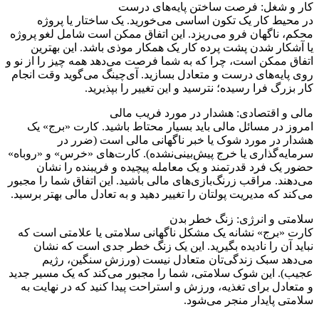
کار و شغل: فرصت ساختن پایه‌های درست
در محیط کار یک تکون اساسی می‌خورید. یک ساختار یا پروژه
محکم، ناگهان فرو می‌ریزد. این اتفاق ممکن است شامل لغو پروژه
یا آشکار شدن پشت پرده کار یک همکار موذی باشد. این بهترین
اتفاق ممکن است، چرا که به شما فرصت می‌دهد همه چیز را از نو و
روی پایه‌های درست و متعادل بسازید. آی‌چینگ می‌گوید وقت انجام
کار بزرگ فرا رسیده؛ نترسید و این تغییر را بپذیرید.
مالی و اقتصادی: هشدار در مورد فریب مالی
امروز در مسائل مالی باید بسیار محتاط باشید. کارت «برج» یک
هشدار در مورد شوک یا خبر ناگهانی مالی است (ضرر در
سرمایه‌گذاری یا خرج پیش‌بینی‌نشده). کارت‌های «خرس» و «روباه»
حضور یک فرد قدرتمند و یک معامله پیچیده و فریبنده را نشان
می‌دهند. مراقب زرنگ‌بازی‌های مالی باشید. این اتفاق شما را مجبور
می‌کند که مدیریت پولتان را تغییر دهید و به تعادل مالی بهتر برسید.
سلامتی و انرژی: زنگ خطر بدن
کارت «برج» نشانه یک مشکل ناگهانی سلامتی یا علامتی است که
نباید آن را نادیده بگیرید. این یک زنگ خطر جدی است که نشان
می‌دهد سبک زندگی‌تان متعادل نیست (ورزش سنگین، رژیم
عجیب). این شوک سلامتی، شما را مجبور می‌کند که یک مسیر جدید
و متعادل برای تغذیه، ورزش و استراحت پیدا کنید که در نهایت به
سلامتی پایدار منجر می‌شود.