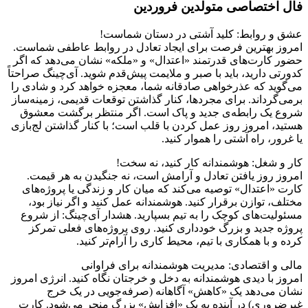
فال اختصاصی متولدین فروردین
عشق و روابط: کلید آشتی در دستان شماست!
امروز بهترین فرصت برای ایجاد تعادل در روابط عاطفی شماست.
حضور کارت‌های قدرتمند «اعتدال» و «ملکه» نشان می‌دهد که اگر
کدورتی دارید، باید با صبر و ملایمت پیش‌قدم شوید. آی‌چینگ صراحتاً
می‌گوید که عذرخواهی صادقانه شما، معجزه خواهد کرد و شادی را
برمی‌گرداند. برای مجردها، کنار گذاشتن توقعات قدیمی، زمینه‌ساز
شروع یک رابطه‌ی جدید و پاک است. اگر منتظر برگشت معشوق
هستید، امروز روز عمل کردن با قلب است؛ با کنار گذاشتن لج‌بازی
یا غرور، راه آشتی را هموار کنید.
کار و شغل: هوشمندانه کار کنید، نه سخت!
امروز روز یافتن تعادل و آرامش است، نه جنگیدن به هر قیمت.
کارت «اعتدال» توصیه می‌کند که میان کار و زندگی یا پروژه‌های
مختلف، توازن برقرار کنید. هوشمندانه عمل کنید و اگر نیاز بود،
مسئولیت‌های کوچک را به تیم بسپارید. هشدار آی‌چینگ: از شروع
پروژه جدید و بزرگ خودداری کنید. روی پروژه‌های فعلی تمرکز
کرده و با همکاری با تیم، محیط کاری را آرام‌تر کنید.
مالی و اقتصادی: مدیریت هوشمندانه برای فراوانی
امروز با دیدی هوشمندانه به دخل و خرجتان نگاه کنید. انرژی امروز
نشان می‌دهد یک «کاهش» آگاهانه (صرفه‌جویی در یک خرج
غیرضروری) در آینده به یک «افزایش» بزرگ منجر می‌شود. کارت