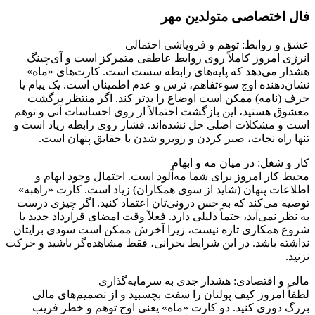
فال اختصاصی متولدین مهر
عشق و روابط: توهم و فروپاشی احتمالی
انرژی امروز کاملاً روی روابط عاطفی متمرکز است و آی‌چینگ
هشدار می‌دهد که پایه‌های رابطه سست است. کارت‌های «ماه»
نشان‌دهنده اوج سوءتفاهم، ترس و عدم اطمینان است. یک پیام یا
حرف (نامه) ممکن است اوضاع را بدتر کند. اگر منتظر برگشت
معشوق هستید، این بازگشت احتمالاً از روی احساسات آنی و توهم
است و مشکلات اصلی حل نشده‌اند. فشار روی رابطه زیاد است و
تنها راه نجات، صبر کردن و روبرو شدن با حقایق پنهان است.
کار و شغل: در میان مه و ابهام
محیط کار امروز برای شما مه‌آلود است. احتمال وجود ابهام و
اطلاعات پنهان (شاید از سوی همکاران) زیاد است. کارت «راهبه»
توصیه می‌کند که به حس درونی‌تان اعتماد کنید. اگر چیزی درست
به نظر نمی‌آید، حتماً دلیلی دارد. فعلاً وقت امضای قرارداد جدید یا
شروع همکاری تازه نیست، زیرا آخرش ممکن است سودی برایتان
نداشته باشد. در این شرایط بحرانی، فقط مشاهده‌گر باشید و حرکت
نزنید.
مالی و اقتصادی: هشدار جدی به سرمایه‌گذاری
لطفاً امروز کیف پولتان را سفت بچسبید و از تصمیم‌های مالی
بزرگ دوری کنید. دو کارت «ماه» یعنی اوج توهم و خطر فریب