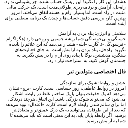
هشدار: این کار را نکنید! این ریسک حساب‌نشده، جز پشیمانی ندارد.
راه‌حل، آرامش و برنامه‌ریزی طولانی‌مدت است. یک حرکت مالی
مثبت در راه است، اما بسیار آرام و آهسته اتفاق می‌افتد. امروز
بهترین کار، بررسی دقیق حساب‌ها و چیدن یک برنامه منطقی برای
آینده است.
سلامتی و انرژی: پناه بردن به آرامش
خستگی و بی‌حوصلگی شما ریشه جسمی و روحی دارد (هگزاگرام
«فرسودگی»). کارت «ابله» هشدار می‌دهد که این علائم را نادیده
نگیرید. راه‌حل، پناه بردن به آرامش است. به جای فعالیت‌های
سنگین، مدیتیشن، یوگا یا پیاده‌روی آرام را در پیش بگیرید. به
جسمتان گوش کنید، به استراحت نیاز دارد.
فال اختصاصی متولدین تیر
عشق و روابط: شوک برای سازندگی
امروز در روابط عاطفی، روز حساسی است. کارت «برج» نشان
می‌دهد که یک حقیقت پنهان یا یک ساختار غلط در رابطه آشکار
می‌شود که می‌تواند شوک بزرگی باشد. این اتفاق، هرچند دردناک،
اما برای سالم شدن رابطه لازم است. کارت «اعتدال» نوید می‌دهد
که بعد از این طوفان، می‌توانید به یک درک عمیق‌تر و متعادل‌تر
برسید. اگر رابطه پایان یابد، به این معنی است که باید می‌شده تا
شما به آرامش برسید.