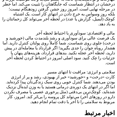
درخشان در انتظار شماست که جایگاهتان را تثبیت می‌کند. اما خطر
در مرحله نهایی است. امروز روز جشن گرفتن زودهنگام نیست؛
بلکه روز وسواس به خرج دادن در انتهای کار است. یک اشتباه
کوچک (ایمیل، گزارش یا عدد) در لحظه آخر می‌تواند کل زحماتتان را
به باد دهد.
مالی و اقتصادی: سودآوری با احتیاط لحظه آخر
یک فرصت عالی برای سودآوری و رشد بلندمدت مالی (خورشید و
درخت) جلوی روی شماست. شما کاملاً روی پولتان کنترل دارید. اما
هشدار روباه جوان را جدی بگیرید! اگر قرارداد یا معامله‌ای در پیش
دارید، لحظه آخر عجله نکنید. بندهای قرارداد، هزینه‌های پنهان یا
جزئیات را چک کنید. سود اصلی امروز در احتیاط کردن لحظه آخر
است.
سلامتی و انرژی: مراقبت تا انتهای مسیر
کارت «درخت» و «خورشید» خبر از بهبودی، رشد و پر از انرژی
بودن می‌دهند. شما کنترل خوبی روی سبک زندگی‌تان پیدا کرده‌اید.
اما اگر در انتهای یک دوره‌ی درمانی هستید یا به وزن ایده‌آل نزدیک
شده‌اید، کوچک‌ترین بی‌دقتی (مثل پرخوری عصبی یا مصرف نکردن
دارو در روزهای آخر) می‌تواند کل پروسه را بی‌اثر کند. امروز، کار
مربوط به سلامتی را تا آخر با دقت تمام انجام دهید.
اخبار مرتبط