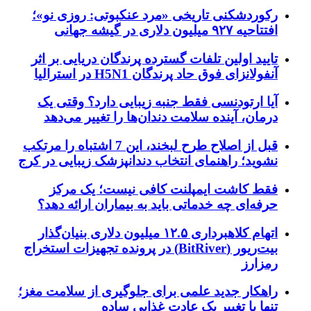
رکوردشکنی تاریخی «مرد عنکبوتی: روزی نو»؛
افتتاحیه ۹۲۷ میلیون دلاری در گیشه جهانی
تایید اولین تلفات گسترده پرندگان دریایی بر اثر
آنفولانزای فوق حاد پرندگان H5N1 در استرالیا
آیا ارتودنسی فقط جنبه زیبایی دارد؟ وقتی یک
درمان، آینده سلامت دندان‌ها را تغییر می‌دهد
قبل از اصلاح طرح لبخند، این 7 اشتباه را مرتکب
نشوید؛ راهنمای انتخاب دندانپزشک زیبایی در کرج
فقط کاشت ایمپلنت کافی نیست؛ یک مرکز
حرفه‌ای چه خدماتی باید به بیماران ارائه دهد؟
اتهام کلاهبرداری ۱۲.۵ میلیون دلاری بنیان‌گذار
بیت‌ریور (BitRiver) در پرونده تجهیزات استخراج
رمزارز
راهکار جدید علمی برای جلوگیری از سلامت مغز؛
تنها با تغییر یک عادت غذایی ساده