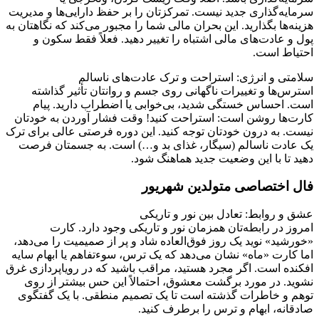
سرمایه‌گذاری جدید نیست. تمرکزتان را بر حفظ دارایی‌ها و مدیریت
هزینه‌ها بگذارید. این بحران مالی شما را مجبور می‌کند که نگاهتان به
پول و عادت‌های مالی اشتباه را تغییر دهید. فعلاً فقط سکون و
احتیاط است.
سلامتی و انرژی: استراحت و ترک عادت‌های ناسالم
استرس‌ها و تغییرات ناگهانی روی جسم و روانتان تأثیر گذاشته
است. احساس خستگی شدید، بی‌خوابی یا اضطراب دارید. پیام
کارت‌ها روشن است: استراحت کنید! وقت فشار آوردن به خودتان
نیست. به درون خودتان توجه کنید. این دوره فرصتی عالی برای ترک
یک عادت ناسالم (سیگار، غذای بد و…) است. به جسمتان فرصت
دهید تا با این وضعیت جدید هماهنگ شود.
فال اختصاصی متولدین شهریور
عشق و روابط: تعادل بین نور و تاریکی
امروز در رابطه‌تان همزمان نور و تاریکی وجود دارد. کارت
«خورشید» نوید یک روز فوق‌العاده شاد و پر از صمیمیت را می‌دهد،
اما کارت «ماه» نشان می‌دهد که یک ترس، سوءتفاهم یا ابهام سایه
افکنده است. اگر مجرد هستید، مراقب باشید که در رویاپردازی غرق
نشوید. در مورد برگشت معشوق، احتمالاً این حس بیشتر از روی
توهم و خاطرات گذشته است تا یک تصمیم منطقی. با یک گفتگوی
صادقانه، ابهام و ترس را برطرف کنید.