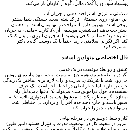
پیشنهاد سودآور یا کمک مالی، گره از کارتان باز می‌کند.
سلامتی و انرژی: استراحت ذهنی و جریان آب
این «مانع» روی جسمتان اثر گذاشته است. خستگی شما بیشتر
روحی است. بهترین دارو، استراحت و تنها بودن است. به ذهنتان
استراحت بدهید (مدیتیشن، موسیقی آرام). کارت «ماهی» به جریان
اشاره دارد؛ حتماً آب کافی بنوشید تا به جریان انرژی در بدن کمک
کند. اگر نگرانی سلامتی دارید، حتماً با یک دوست آگاه یا دکتر
مشورت کنید.
فال اختصاصی متولدین اسفند
عشق و روابط: موفقیت در یک قدمی
اگر در رابطه هستید، همه چیز به سمت ثبات، تعهد و آینده‌ای روشن
می‌رود. شما یا شریکتان، قدرت و اراده لازم برای ساختن یک زندگی
خوب را دارید. اما خطر اصلی در لحظه آخر است. یک حرف
نسنجیده یا قول فراموش شده می‌تواند یک دعوای بی‌دلیل راه
بیندازد. اگر منتظر برگشت معشوق هستید، امیدواری بالاست؛ اما
صبور باشید و اجازه دهید قدم آخر را او بردارد. بی‌احتیاطی شما
می‌تواند همه چیز را خراب کند.
کار و شغل: وسواس در مرحله نهایی
امروز در محیط کار در موقعیت قدرت و کنترل هستید (امپراطور).
مهارت‌ها و توانایی‌هایتان کاملاً به چشم می‌آید و یک موفقیت بزرگ و