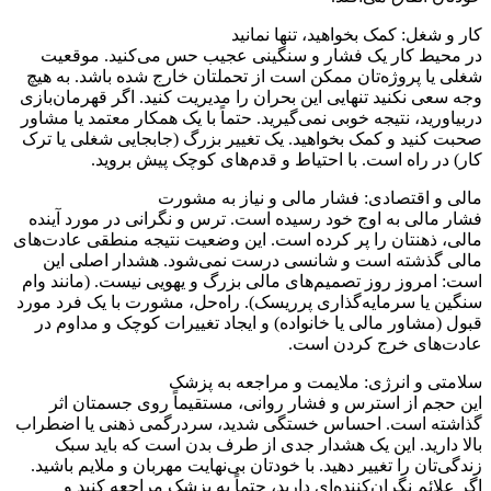
کار و شغل: کمک بخواهید، تنها نمانید
در محیط کار یک فشار و سنگینی عجیب حس می‌کنید. موقعیت
شغلی یا پروژه‌تان ممکن است از تحملتان خارج شده باشد. به هیچ
وجه سعی نکنید تنهایی این بحران را مدیریت کنید. اگر قهرمان‌بازی
دربیاورید، نتیجه خوبی نمی‌گیرید. حتماً با یک همکار معتمد یا مشاور
صحبت کنید و کمک بخواهید. یک تغییر بزرگ (جابجایی شغلی یا ترک
کار) در راه است. با احتیاط و قدم‌های کوچک پیش بروید.
مالی و اقتصادی: فشار مالی و نیاز به مشورت
فشار مالی به اوج خود رسیده است. ترس و نگرانی در مورد آینده
مالی، ذهنتان را پر کرده است. این وضعیت نتیجه منطقی عادت‌های
مالی گذشته است و شانسی درست نمی‌شود. هشدار اصلی این
است: امروز روز تصمیم‌های مالی بزرگ و یهویی نیست. (مانند وام
سنگین یا سرمایه‌گذاری پرریسک). راه‌حل، مشورت با یک فرد مورد
قبول (مشاور مالی یا خانواده) و ایجاد تغییرات کوچک و مداوم در
عادت‌های خرج کردن است.
سلامتی و انرژی: ملایمت و مراجعه به پزشک
این حجم از استرس و فشار روانی، مستقیماً روی جسمتان اثر
گذاشته است. احساس خستگی شدید، سردرگمی ذهنی یا اضطراب
بالا دارید. این یک هشدار جدی از طرف بدن است که باید سبک
زندگی‌تان را تغییر دهید. با خودتان بی‌نهایت مهربان و ملایم باشید.
اگر علائم نگران‌کننده‌ای دارید، حتماً به پزشک مراجعه کنید و