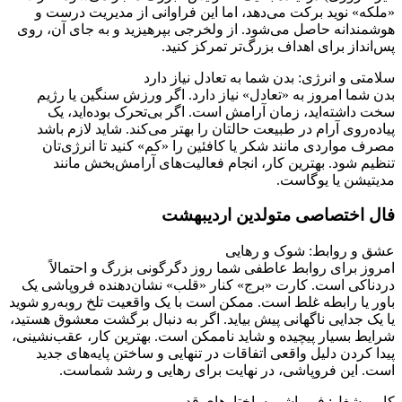
«ملکه» نوید برکت می‌دهد، اما این فراوانی از مدیریت درست و
هوشمندانه حاصل می‌شود. از ولخرجی بپرهیزید و به جای آن، روی
پس‌انداز برای اهداف بزرگ‌تر تمرکز کنید.
سلامتی و انرژی: بدن شما به تعادل نیاز دارد
بدن شما امروز به «تعادل» نیاز دارد. اگر ورزش سنگین یا رژیم
سخت داشته‌اید، زمان آرامش است. اگر بی‌تحرک بوده‌اید، یک
پیاده‌روی آرام در طبیعت حالتان را بهتر می‌کند. شاید لازم باشد
مصرف مواردی مانند شکر یا کافئین را «کم» کنید تا انرژی‌تان
تنظیم شود. بهترین کار، انجام فعالیت‌های آرامش‌بخش مانند
مدیتیشن یا یوگاست.
فال اختصاصی متولدین اردیبهشت
عشق و روابط: شوک و رهایی
امروز برای روابط عاطفی شما روز دگرگونی بزرگ و احتمالاً
دردناکی است. کارت «برج» کنار «قلب» نشان‌دهنده فروپاشی یک
باور یا رابطه غلط است. ممکن است با یک واقعیت تلخ روبه‌رو شوید
یا یک جدایی ناگهانی پیش بیاید. اگر به دنبال برگشت معشوق هستید،
شرایط بسیار پیچیده و شاید ناممکن است. بهترین کار، عقب‌نشینی،
پیدا کردن دلیل واقعی اتفاقات در تنهایی و ساختن پایه‌های جدید
است. این فروپاشی، در نهایت برای رهایی و رشد شماست.
کار و شغل: فروپاشی ساختارهای قدیمی