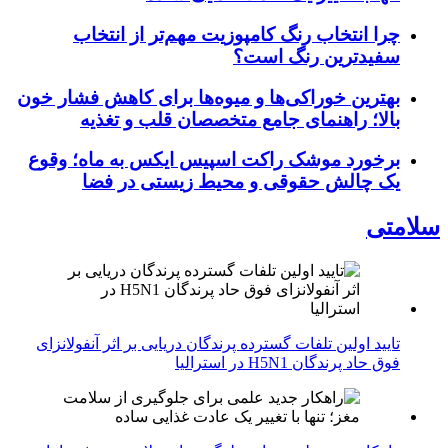
چرا انتخاب رنگ کامپوزیت مهم‌تر از انتخاب
سفیدترین رنگ است؟
بهترین خوراکی‌ها و میوه‌ها برای کاهش فشار خون
بالا؛ راهنمای جامع متخصصان قلب و تغذیه
برخورد موشک راکت اسپیس ایکس به ماه؛ وقوع
یک چالش حقوقی و محیط زیستی در فضا
سلامتی
تایید اولین تلفات گسترده پرندگان دریایی بر اثر آنفولانزای
فوق حاد پرندگان H5N1 در استرالیا