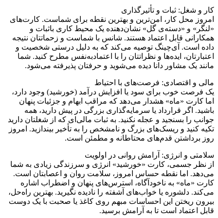
کار و شغل: ثبات و تأثیرگذاری
امروز محل کار، امن‌ترین و بهترین نقطه برای شماست. کارت‌های
«لنگر» و «دسته‌ی گل» نشان‌دهنده یک محیط کاری باثبات و
همکارانی قابل اعتماد هستند. شانس با شماست و زحماتتان نتیجه
داده است. آی‌چینگ توصیه می‌کند که به دلیل درستی شخصیت و
اعتبارتان، ایده‌ها و نظراتتان را با اعتمادبه‌نفس مطرح کنید. شما
مانند یک مشاور دانا دیده می‌شوید و حرفتان پذیرفته می‌شود.
مالی و اقتصادی: فرصت‌های با احتیاط
یک فرصت خوب برای سود یا افزایش درآمد (خورشید) وجود دارد،
اما کارت «ماه» هشدار می‌دهد که مراقب ابهام و جزئیات پنهان
باشید. اگر قرارداد یا سرمایه‌گذاری بزرگی در پیش دارید، همه
جوانب را بسنجید و عجله نکنید. به ثبات مالی‌ای که از شغلتان دارید
تکیه کنید و ریسک‌های بزرگ و نامشخص را به تأخیر بیندازید. امروز
روز برداشتن قدم‌های محتاطانه و مطمئن است.
سلامتی و انرژی: آرامش روانی در اولویت
از نظر جسمی، کارت «خورشید» انرژی و سرزندگی زیادی به شما
می‌دهد. اما نقطه حساس امروز، سلامت روان و اعصابتان است.
کارت «ماه» به ناخودآگاه، استرس‌های پنهان و اضطراب اشاره
می‌کند. دلشوره یا خواب‌های آشفته را نادیده نگیرید. بهترین راه‌حل،
بیرون ریختن این احساسات مبهم روی کاغذ یا صحبت با یک دوست
قابل اعتماد است تا به آرامش برسید.