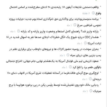
واقعیت‌سنجی شایعات آیفون ۱۸: رتبه‌بندی ۲۰ ادعای مطرح‌شده بر اساس احتمال
وقوع
2 هفته
برنامه منچستریونایتد برای واگذاری حق نام‌گذاری استادیوم جدید؛ جزئیات پروژه
نجومی شیاطین سرخ
1 ماه
یارانه واریز شد؟ راهنمای کامل استعلام وضعیت واریز یارانه و کد یارانه
1 ماه
هشدار CDC درباره شیوع یک انگل خطرناک؛ ابتلای صدها نفر به اسهال شدید در ۱۸
ایالت آمریکا
1 ماه
بحران سوخت در روسیه؛ حضور کازاک‌ ها و نیروهای داوطلب برای برقراری نظم در
پمپ بنزین‌ های دریای سیاه
1 ماه
صعود تاریخی تیم ملی فوتبال آمریکا به یک‌هشتم نهایی جام جهانی؛ اخراج جنجالی
بالوگون طعم برد را تلخ کرد
1 ماه
اوج‌گیری موج گرمای طاقت‌فرسا در آستانه تعطیلات؛ شرق آمریکا در التهاب دمای ۱۱۰
درجه‌ای
1 ماه
ردیابی مالک خودروی تفتیش‌شده توسط پلیس پکن در پی برخورد هواپیما با برج
سیتیک
1 ماه