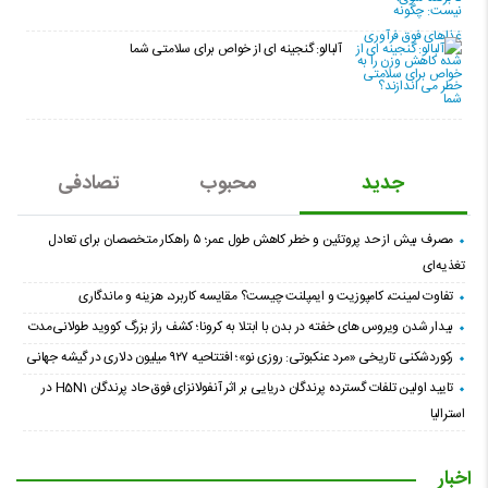
آلبالو: گنجینه ای از خواص برای سلامتی شما
جدید
محبوب
تصادفی
مصرف بیش از حد پروتئین و خطر کاهش طول عمر؛ ۵ راهکار متخصصان برای تعادل
تغذیه‌ای
تفاوت لمینت، کامپوزیت و ایمپلنت چیست؟ مقایسه کاربرد، هزینه و ماندگاری
بیدار شدن ویروس‌ های خفته در بدن با ابتلا به کرونا؛ کشف راز بزرگ کووید طولانی‌مدت
رکوردشکنی تاریخی «مرد عنکبوتی: روزی نو»؛ افتتاحیه ۹۲۷ میلیون دلاری در گیشه جهانی
تایید اولین تلفات گسترده پرندگان دریایی بر اثر آنفولانزای فوق حاد پرندگان H5N1 در
استرالیا
اخبار