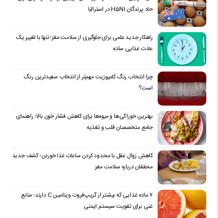
حاد پرندگان H5N1 در استرالیا
راهکار جدید علمی برای جلوگیری از سلامت مغز؛ تنها با تغییر یک
عادت غذایی ساده
چرا انتخاب رنگ کامپوزیت مهم‌تر از انتخاب سفیدترین رنگ
است؟
بهترین خوراکی‌ها و میوه‌ها برای کاهش فشار خون بالا؛ راهنمای
جامع متخصصان قلب و تغذیه
کاهش زوال عقل با محدود کردن ساعات غذا خوردن؛ کشف جدید
محققان درباره سلامت مغز
۷ ماده غذایی که بیشتر از گریپ‌فروت ویتامین C دارند؛ منابع
غنی برای تقویت سیستم ایمنی