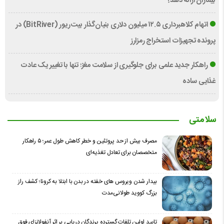
بیماران ارائه دهد؟
اتهام کلاهبرداری ۱۲.۵ میلیون دلاری بنیان‌گذار بیت‌ریور (BitRiver) در
پرونده تجهیزات استخراج رمزارز
راهکار جدید علمی برای جلوگیری از سلامت مغز؛ تنها با تغییر یک عادت
غذایی ساده
سلامتی
مصرف بیش از حد پروتئین و خطر کاهش طول عمر؛ ۵ راهکار
متخصصان برای تعادل تغذیه‌ای
بیدار شدن ویروس‌ های خفته در بدن با ابتلا به کرونا؛ کشف راز
بزرگ کووید طولانی‌مدت
تایید اولین تلفات گسترده پرندگان دریایی بر اثر آنفولانزای فوق