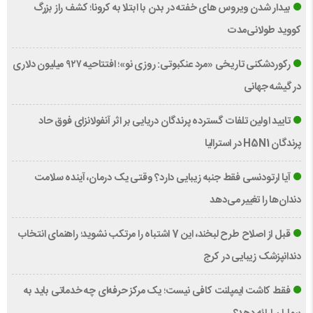
بیدار شدن ویروس‌ های خفته در بدن با ابتلا به کرونا؛ کشف راز بزرگ
کووید طولانی‌مدت
رکوردشکنی تاریخی «مرد عنکبوتی: روزی نو»؛ افتتاحیه ۹۲۷ میلیون دلاری
در گیشه جهانی
تایید اولین تلفات گسترده پرندگان دریایی بر اثر آنفولانزای فوق حاد
پرندگان H5N1 در استرالیا
آیا ارتودنسی فقط جنبه زیبایی دارد؟ وقتی یک درمان، آینده سلامت
دندان‌ها را تغییر می‌دهد
قبل از اصلاح طرح لبخند، این 7 اشتباه را مرتکب نشوید؛ راهنمای انتخاب
دندانپزشک زیبایی در کرج
فقط کاشت ایمپلنت کافی نیست؛ یک مرکز حرفه‌ای چه خدماتی باید به