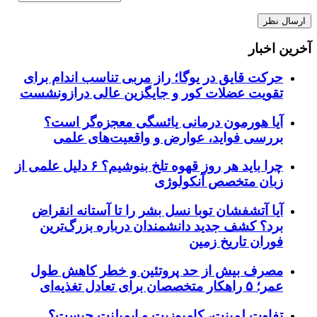
آخرین اخبار
حرکت قایق در یوگا؛ راز مربی تناسب اندام برای
تقویت عضلات کور و جایگزین عالی درازونشست
آیا هورمون درمانی یائسگی معجزه‌گر است؟
بررسی فواید، عوارض و واقعیت‌های علمی
چرا باید هر روز قهوه تلخ بنوشیم؟ ۶ دلیل علمی از
زبان متخصص آنکولوژی
آیا آتشفشان توبا نسل بشر را تا آستانه انقراض
برد؟ کشف جدید دانشمندان درباره بزرگ‌ترین
فوران تاریخ زمین
مصرف بیش از حد پروتئین و خطر کاهش طول
عمر؛ ۵ راهکار متخصصان برای تعادل تغذیه‌ای
تفاوت لمینت، کامپوزیت و ایمپلنت چیست؟