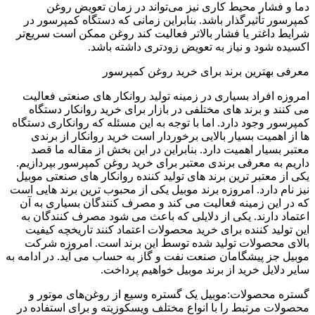
دما و فشار محیط کاری نیز می‌تواند در زمان تعویض روغن
کمپرسور تأثیرگذار باشد. بنابراین زمانی که دستگاه کمپرسور در
شرایط داغتر یا فشار بالاتر فعالیت کند روغن ممکن است سریع‌تر
اکسیده شود و نیاز به تعویض زودتری داشته باشد.
معرفی بهترین برند برای خرید روغن کمپرسور
امروزه افراد بسیاری در زمینه تولید روانکار های صنعتی فعالیت
می کنند و برند های مختلفی در بازار برای خرید روانکار دستگاه
کمپرسور وجود دارد. اما با توجه به این مسئله که روانکاری دستگاه
ها از اهمیت بسیار بالایی برخوردار است خرید روانکار از برندی
معتبر بسیار اهمیت دارد. بنابراین در این بخش از مقاله ما قصد
داریم به معرفی برندی معتبر برای خرید روغن کمپرسور بپردازیم.
یکی از معتبر ترین برند های تولید کننده روانکار های صنعتی موبیل
نیز نام دارد. امروزه برند موبیل یکی از محبوب ترین برند هایی است
که در این زمینه فعالیت می کند و مصرف کنندگان بسیاری به آن
اعتماد دارند. یکی از دلایلی که باعث می شود مصرف کنندگان به
این تولید کننده برای خرید محصولات اعتماد کنند تاریخچه کیفیت
بالای محصولات تولید شده توسط این برند است. امروزه شرکت
موبیل جز پیشگامان صنعت نفت و گاز به حساب می آید. در ادامه به
سایر دلایل خرید از برند موبیل خواهیم پرداخت.
گستره محصولات:موبیل یک گستره وسیع از روغن‌های موتور و
محصولات مرتبط را با انواع مختلف ویسکوزیته و برای استفاده در