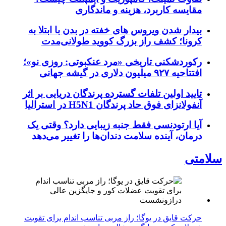
مقایسه کاربرد، هزینه و ماندگاری
بیدار شدن ویروس‌ های خفته در بدن با ابتلا به
کرونا؛ کشف راز بزرگ کووید طولانی‌مدت
رکوردشکنی تاریخی «مرد عنکبوتی: روزی نو»؛
افتتاحیه ۹۲۷ میلیون دلاری در گیشه جهانی
تایید اولین تلفات گسترده پرندگان دریایی بر اثر
آنفولانزای فوق حاد پرندگان H5N1 در استرالیا
آیا ارتودنسی فقط جنبه زیبایی دارد؟ وقتی یک
درمان، آینده سلامت دندان‌ها را تغییر می‌دهد
سلامتی
حرکت قایق در یوگا؛ راز مربی تناسب اندام برای تقویت