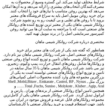
شرایط مختلف تولید می‌کند. این گستره وسیع از محصولات به
مصرف‌کنندگان انتخاب‌های بیشتری را ارائه می‌دهد و به آن‌ها امکان
می‌دهد که بهترین روغن متناسب با نیازهای خود را انتخاب کنند.
برای خرید روغن موبیل اصل باید به سراغ فروشگاه های معتبر
بروید تا با روغن های تقلبی و بی کیفیت رو به رو نشوید شرکت
روانکار شیمی ماهان یکی از معتبر ترین توزیع کننده های روانکار
های صنعتی است که با مراجعه به سایت آن ها می توانید روغن
کمپرسور سرمایشی اصل را در برند موبیل تهیه کنید.
مختصری درباره شرکت روانکار شیمی ماهان
همانطور که گفته شد یکی از شرکت های معتبر برای خرید
روانکارهای صنعتی اصل، شرکت روانکار شیمی ماهان نیز نام دارد.
شرکت روانکار شیمی ماهان تامین و توزیع کننده انواع روغن صنعتی
و روانکارها شامل روغن‌های انتقال حرارت، پمپ وکیوم، زنجیرو..
نیز می باشد. شرکت روانکار شیمی ماهان با 35 سال سابقه در
تامین و توزیع انواع روانکارهای صنعتی توانسته است به یکی از
بزرگترین مجموعه های وارد کننده محصولات اصلی کمپانی‌های
بزرگ مثل Shell ,Mobil,Bitzer , Emkarate , Castrol, BP , Nynas ,
Total ,Fuchs, Suniso , Molykote , Kluber , Agip, Aral…… و
همچنین تامین انواع روانکار صنعتی از برندهای بهران , پارس و
ایرانول تبدیل گردد. شرکت روانکار شیمی ماهان یکی از کامل‌‎ترین
مجموعه روانکارهای قابل عرضه و فروش موجود در ایران می
باشد. جهت استعلام قیمت و خرید روانکار صنعتی با کارشناسان