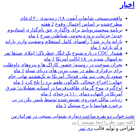
اخبار
واقعیت‌سنجی شایعات آیفون ۱۸: رتبه‌بندی ۲۰ ادعای
مطرح‌شده بر اساس احتمال وقوع
2 هفته
برنامه منچستریونایتد برای واگذاری حق نام‌گذاری استادیوم
جدید؛ جزئیات پروژه نجومی شیاطین سرخ
1 ماه
یارانه واریز شد؟ راهنمای کامل استعلام وضعیت واریز یارانه
و کد یارانه
1 ماه
هشدار CDC درباره شیوع یک انگل خطرناک؛ ابتلای صدها نفر
به اسهال شدید در ۱۸ ایالت آمریکا
1 ماه
بحران سوخت در روسیه؛ حضور کازاک‌ ها و نیروهای داوطلب
برای برقراری نظم در پمپ بنزین‌ های دریای سیاه
1 ماه
صعود تاریخی تیم ملی فوتبال آمریکا به یک‌هشتم نهایی جام
جهانی؛ اخراج جنجالی بالوگون طعم برد را تلخ کرد
1 ماه
اوج‌گیری موج گرمای طاقت‌فرسا در آستانه تعطیلات؛ شرق
آمریکا در التهاب دمای ۱۱۰ درجه‌ای
1 ماه
ردیابی مالک خودروی تفتیش‌شده توسط پلیس پکن در پی
برخورد هواپیما با برج سیتیک
1 ماه
تخت خواب دو نفره
ساعت دیواری
شنوایی سنجی در تهرانپارس
طراحی و تولید قالب
دی تمز