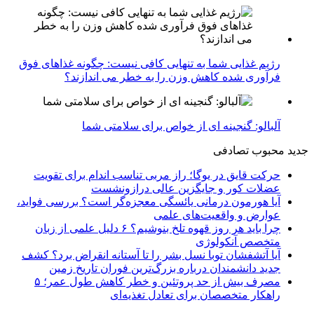
رژیم غذایی شما به تنهایی کافی نیست: چگونه غذاهای فوق
فرآوری شده کاهش وزن را به خطر می اندازند؟
آلبالو: گنجینه ای از خواص برای سلامتی شما
جدید
محبوب
تصادفی
حرکت قایق در یوگا؛ راز مربی تناسب اندام برای تقویت
عضلات کور و جایگزین عالی درازونشست
آیا هورمون درمانی یائسگی معجزه‌گر است؟ بررسی فواید،
عوارض و واقعیت‌های علمی
چرا باید هر روز قهوه تلخ بنوشیم؟ ۶ دلیل علمی از زبان
متخصص آنکولوژی
آیا آتشفشان توبا نسل بشر را تا آستانه انقراض برد؟ کشف
جدید دانشمندان درباره بزرگ‌ترین فوران تاریخ زمین
مصرف بیش از حد پروتئین و خطر کاهش طول عمر؛ ۵
راهکار متخصصان برای تعادل تغذیه‌ای