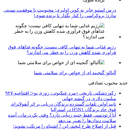
درس استیو جابز به کوین اولیری: محبوبیت با موفقیت نسبتی
ندارد؛ بروکراسی را کنار بگذار تا برنده شوی!
رژیم غذایی شما به تنهایی کافی نیست: چگونه غذاهای فوق
فرآوری شده کاهش وزن را به خطر می اندازند؟
آلبالو: گنجینه ای از خواص برای سلامتی شما
جدید
محبوب
تصادفی
رکوردشکنی تاریخی «مرد عنکبوتی: روزی نو»؛ افتتاحیه ۹۲۷
میلیون دلاری در گیشه جهانی
تایید اولین تلفات گسترده پرندگان دریایی بر اثر آنفولانزای
فوق حاد پرندگان H5N1 در استرالیا
آیا ارتودنسی فقط جنبه زیبایی دارد؟ وقتی یک درمان، آینده
سلامت دندان‌ها را تغییر می‌دهد
قبل از اصلاح طرح لبخند، این 7 اشتباه را مرتکب نشوید؛