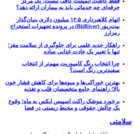
فقط کاشت ایمپلنت کافی نیست؛ یک مرکز
حرفه‌ای چه خدماتی باید به بیماران ارائه دهد؟
اتهام کلاهبرداری ۱۲.۵ میلیون دلاری بنیان‌گذار
بیت‌ریور (BitRiver) در پرونده تجهیزات استخراج
رمزارز
راهکار جدید علمی برای جلوگیری از سلامت مغز؛
تنها با تغییر یک عادت غذایی ساده
چرا انتخاب رنگ کامپوزیت مهم‌تر از انتخاب
سفیدترین رنگ است؟
بهترین خوراکی‌ها و میوه‌ها برای کاهش فشار خون
بالا؛ راهنمای جامع متخصصان قلب و تغذیه
برخورد موشک راکت اسپیس ایکس به ماه؛ وقوع
یک چالش حقوقی و محیط زیستی در فضا
سلامتی