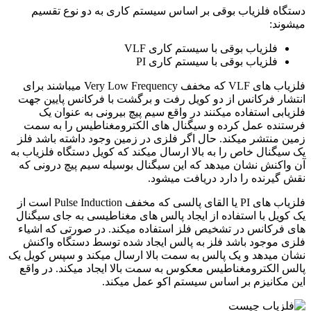
دستگاه فلزیاب بوقی بر اساس سیستم کاری به دو نوع تقسیم
میشوند:
فلزیاب بوقی با سیستم کاری VLF
فلزیاب بوقی با سیستم کاری PI
فلزیاب های VLF که مخفف Very Low Frequency میباشند برای
انتشار فرکانس از دو کویل رفت و برگشت با فرکانس پایین جهت
فلزیابی استفاده میکنند در واقع سیم پیچ بیرونی به عنوان یک
فرستنده عمل کرده و سیگنال های الکترومغناطیس را به سمت
زمین منتشر میکند. حال اگر فلزی در زمین وجود داشته باشد فلز
یک سیگنال خاص را به بالا ارسال میکند که کویل دستگاه فلزیاب به
آن واکنش نشان میدهد که این سیگنال بوسیله سیم پیچ درونی که
نقش گیرنده را دارد دریافت میشود.
فلزیاب های PI یا القای پالسی که مخفف Pulse Induction است از
یک کویل با استفاده از ایجاد پالس های مغناطیسی به جای سیگنال
های فرکانس در تشخیص فلز استفاده میکند. در صورتی که اشیاء
فلزی موجود باشد فلز به پالس ایجاد شده توسط دستگاه واکنش
نشان میدهد و یک پالس به سمت بالا ارسال میکند و سپس کویل یک
پالس الکترومغناطیس معکوس به سمت بالا ایجاد میکند. در واقع
این مکانیزم بر اساس سیستم اکو عمل میکند.