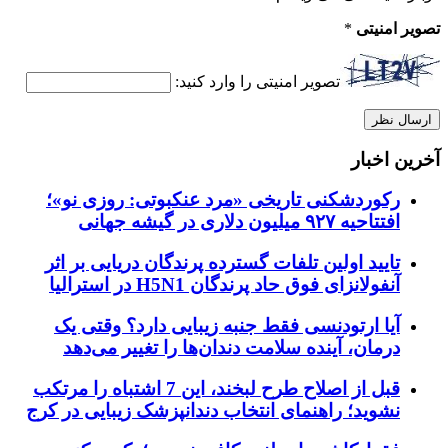
تصویر امنیتی
*
تصویر امنیتی را وارد کنید:
آخرین اخبار
رکوردشکنی تاریخی «مرد عنکبوتی: روزی نو»؛
افتتاحیه ۹۲۷ میلیون دلاری در گیشه جهانی
تایید اولین تلفات گسترده پرندگان دریایی بر اثر
آنفولانزای فوق حاد پرندگان H5N1 در استرالیا
آیا ارتودنسی فقط جنبه زیبایی دارد؟ وقتی یک
درمان، آینده سلامت دندان‌ها را تغییر می‌دهد
قبل از اصلاح طرح لبخند، این 7 اشتباه را مرتکب
نشوید؛ راهنمای انتخاب دندانپزشک زیبایی در کرج