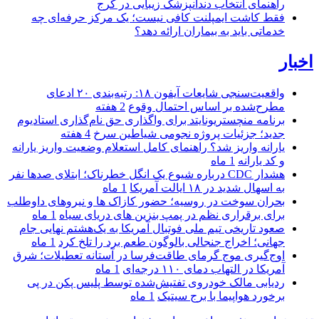
راهنمای انتخاب دندانپزشک زیبایی در کرج
فقط کاشت ایمپلنت کافی نیست؛ یک مرکز حرفه‌ای چه
خدماتی باید به بیماران ارائه دهد؟
اخبار
واقعیت‌سنجی شایعات آیفون ۱۸: رتبه‌بندی ۲۰ ادعای
مطرح‌شده بر اساس احتمال وقوع
2 هفته
برنامه منچستریونایتد برای واگذاری حق نام‌گذاری استادیوم
جدید؛ جزئیات پروژه نجومی شیاطین سرخ
4 هفته
یارانه واریز شد؟ راهنمای کامل استعلام وضعیت واریز یارانه
و کد یارانه
1 ماه
هشدار CDC درباره شیوع یک انگل خطرناک؛ ابتلای صدها نفر
به اسهال شدید در ۱۸ ایالت آمریکا
1 ماه
بحران سوخت در روسیه؛ حضور کازاک‌ ها و نیروهای داوطلب
برای برقراری نظم در پمپ بنزین‌ های دریای سیاه
1 ماه
صعود تاریخی تیم ملی فوتبال آمریکا به یک‌هشتم نهایی جام
جهانی؛ اخراج جنجالی بالوگون طعم برد را تلخ کرد
1 ماه
اوج‌گیری موج گرمای طاقت‌فرسا در آستانه تعطیلات؛ شرق
آمریکا در التهاب دمای ۱۱۰ درجه‌ای
1 ماه
ردیابی مالک خودروی تفتیش‌شده توسط پلیس پکن در پی
برخورد هواپیما با برج سیتیک
1 ماه