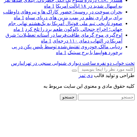
هشدار CDC درباره شیوع یک انگل خطرناک؛ ابتلای صدها نفر
به اسهال شدید در ۱۸ ایالت آمریکا
1 ماه
بحران سوخت در روسیه؛ حضور کازاک‌ ها و نیروهای داوطلب
برای برقراری نظم در پمپ بنزین‌ های دریای سیاه
1 ماه
صعود تاریخی تیم ملی فوتبال آمریکا به یک‌هشتم نهایی جام
جهانی؛ اخراج جنجالی بالوگون طعم برد را تلخ کرد
1 ماه
اوج‌گیری موج گرمای طاقت‌فرسا در آستانه تعطیلات؛ شرق
آمریکا در التهاب دمای ۱۱۰ درجه‌ای
1 ماه
ردیابی مالک خودروی تفتیش‌شده توسط پلیس پکن در پی
برخورد هواپیما با برج سیتیک
1 ماه
تخت خواب دو نفره
ساعت دیواری
شنوایی سنجی در تهرانپارس
طراحی و تولید قالب
دی تمز
کلیه حقوق مادی و معنوی این سایت مربوط به
جستجو