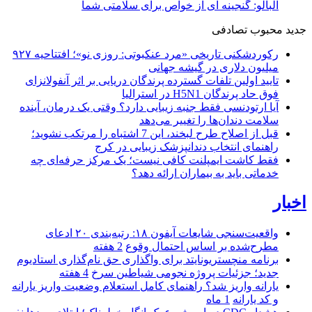
آلبالو: گنجینه ای از خواص برای سلامتی شما
جدید
محبوب
تصادفی
رکوردشکنی تاریخی «مرد عنکبوتی: روزی نو»؛ افتتاحیه ۹۲۷
میلیون دلاری در گیشه جهانی
تایید اولین تلفات گسترده پرندگان دریایی بر اثر آنفولانزای
فوق حاد پرندگان H5N1 در استرالیا
آیا ارتودنسی فقط جنبه زیبایی دارد؟ وقتی یک درمان، آینده
سلامت دندان‌ها را تغییر می‌دهد
قبل از اصلاح طرح لبخند، این 7 اشتباه را مرتکب نشوید؛
راهنمای انتخاب دندانپزشک زیبایی در کرج
فقط کاشت ایمپلنت کافی نیست؛ یک مرکز حرفه‌ای چه
خدماتی باید به بیماران ارائه دهد؟
اخبار
واقعیت‌سنجی شایعات آیفون ۱۸: رتبه‌بندی ۲۰ ادعای
مطرح‌شده بر اساس احتمال وقوع
2 هفته
برنامه منچستریونایتد برای واگذاری حق نام‌گذاری استادیوم
جدید؛ جزئیات پروژه نجومی شیاطین سرخ
4 هفته
یارانه واریز شد؟ راهنمای کامل استعلام وضعیت واریز یارانه
و کد یارانه
1 ماه