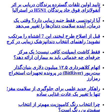
تایید اولین تلفات گسترده پرندگان دریایی بر اثر
آنفولانزای فوق حاد پرندگان H5N1 در استرالیا
آیا ارتودنسی فقط جنبه زیبایی دارد؟ وقتی یک
درمان، آینده سلامت دندان‌ها را تغییر می‌دهد
قبل از اصلاح طرح لبخند، این 7 اشتباه را مرتکب
نشوید؛ راهنمای انتخاب دندانپزشک زیبایی در کرج
فقط کاشت ایمپلنت کافی نیست؛ یک مرکز
حرفه‌ای چه خدماتی باید به بیماران ارائه دهد؟
اتهام کلاهبرداری ۱۲.۵ میلیون دلاری بنیان‌گذار
بیت‌ریور (BitRiver) در پرونده تجهیزات استخراج
رمزارز
راهکار جدید علمی برای جلوگیری از سلامت مغز؛
تنها با تغییر یک عادت غذایی ساده
چرا انتخاب رنگ کامپوزیت مهم‌تر از انتخاب
سفیدترین رنگ است؟