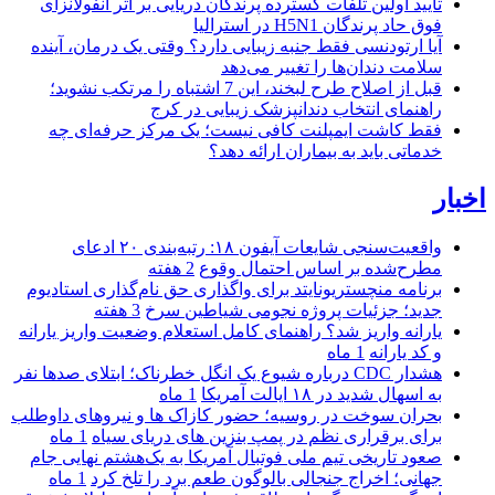
تایید اولین تلفات گسترده پرندگان دریایی بر اثر آنفولانزای
فوق حاد پرندگان H5N1 در استرالیا
آیا ارتودنسی فقط جنبه زیبایی دارد؟ وقتی یک درمان، آینده
سلامت دندان‌ها را تغییر می‌دهد
قبل از اصلاح طرح لبخند، این 7 اشتباه را مرتکب نشوید؛
راهنمای انتخاب دندانپزشک زیبایی در کرج
فقط کاشت ایمپلنت کافی نیست؛ یک مرکز حرفه‌ای چه
خدماتی باید به بیماران ارائه دهد؟
اخبار
واقعیت‌سنجی شایعات آیفون ۱۸: رتبه‌بندی ۲۰ ادعای
مطرح‌شده بر اساس احتمال وقوع
2 هفته
برنامه منچستریونایتد برای واگذاری حق نام‌گذاری استادیوم
جدید؛ جزئیات پروژه نجومی شیاطین سرخ
3 هفته
یارانه واریز شد؟ راهنمای کامل استعلام وضعیت واریز یارانه
و کد یارانه
1 ماه
هشدار CDC درباره شیوع یک انگل خطرناک؛ ابتلای صدها نفر
به اسهال شدید در ۱۸ ایالت آمریکا
1 ماه
بحران سوخت در روسیه؛ حضور کازاک‌ ها و نیروهای داوطلب
برای برقراری نظم در پمپ بنزین‌ های دریای سیاه
1 ماه
صعود تاریخی تیم ملی فوتبال آمریکا به یک‌هشتم نهایی جام
جهانی؛ اخراج جنجالی بالوگون طعم برد را تلخ کرد
1 ماه