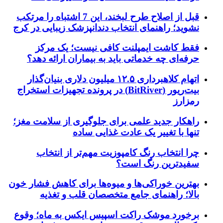
قبل از اصلاح طرح لبخند، این 7 اشتباه را مرتکب
نشوید؛ راهنمای انتخاب دندانپزشک زیبایی در کرج
فقط کاشت ایمپلنت کافی نیست؛ یک مرکز
حرفه‌ای چه خدماتی باید به بیماران ارائه دهد؟
اتهام کلاهبرداری ۱۲.۵ میلیون دلاری بنیان‌گذار
بیت‌ریور (BitRiver) در پرونده تجهیزات استخراج
رمزارز
راهکار جدید علمی برای جلوگیری از سلامت مغز؛
تنها با تغییر یک عادت غذایی ساده
چرا انتخاب رنگ کامپوزیت مهم‌تر از انتخاب
سفیدترین رنگ است؟
بهترین خوراکی‌ها و میوه‌ها برای کاهش فشار خون
بالا؛ راهنمای جامع متخصصان قلب و تغذیه
برخورد موشک راکت اسپیس ایکس به ماه؛ وقوع