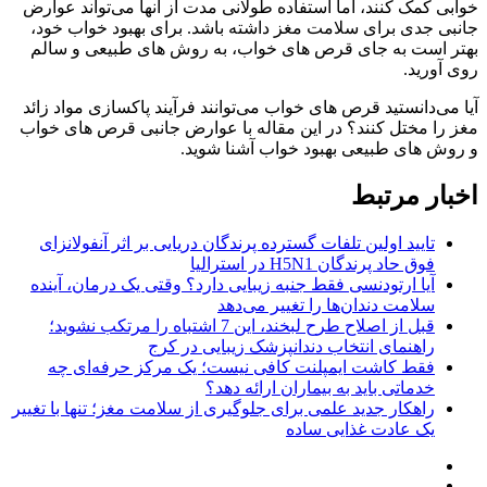
خوابی کمک کنند، اما استفاده طولانی مدت از آنها می‌تواند عوارض
جانبی جدی برای سلامت مغز داشته باشد. برای بهبود خواب خود،
بهتر است به جای قرص‌ های خواب، به روش‌ های طبیعی و سالم
روی آورید.
آیا می‌دانستید قرص‌ های خواب می‌توانند فرآیند پاکسازی مواد زائد
مغز را مختل کنند؟ در این مقاله با عوارض جانبی قرص‌ های خواب
و روش‌ های طبیعی بهبود خواب آشنا شوید.
اخبار مرتبط
تایید اولین تلفات گسترده پرندگان دریایی بر اثر آنفولانزای
فوق حاد پرندگان H5N1 در استرالیا
آیا ارتودنسی فقط جنبه زیبایی دارد؟ وقتی یک درمان، آینده
سلامت دندان‌ها را تغییر می‌دهد
قبل از اصلاح طرح لبخند، این 7 اشتباه را مرتکب نشوید؛
راهنمای انتخاب دندانپزشک زیبایی در کرج
فقط کاشت ایمپلنت کافی نیست؛ یک مرکز حرفه‌ای چه
خدماتی باید به بیماران ارائه دهد؟
راهکار جدید علمی برای جلوگیری از سلامت مغز؛ تنها با تغییر
یک عادت غذایی ساده