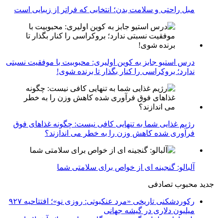
مبل راحتی و سلامت بدن؛ انتخابی که فراتر از زیبایی است
درس استیو جابز به کوین اولیری: محبوبیت با موفقیت نسبتی
ندارد؛ بروکراسی را کنار بگذار تا برنده شوی!
رژیم غذایی شما به تنهایی کافی نیست: چگونه غذاهای فوق
فرآوری شده کاهش وزن را به خطر می اندازند؟
آلبالو: گنجینه ای از خواص برای سلامتی شما
جدید
محبوب
تصادفی
رکوردشکنی تاریخی «مرد عنکبوتی: روزی نو»؛ افتتاحیه ۹۲۷
میلیون دلاری در گیشه جهانی