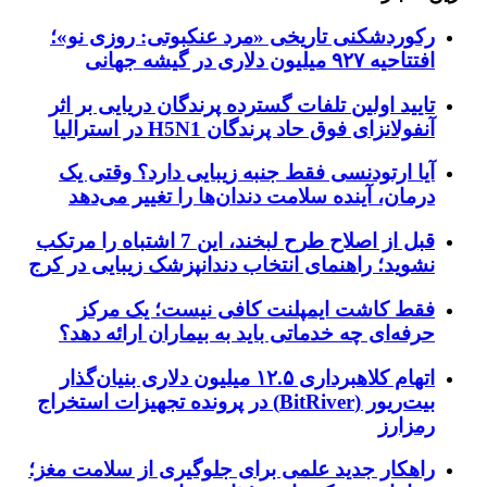
رکوردشکنی تاریخی «مرد عنکبوتی: روزی نو»؛
افتتاحیه ۹۲۷ میلیون دلاری در گیشه جهانی
تایید اولین تلفات گسترده پرندگان دریایی بر اثر
آنفولانزای فوق حاد پرندگان H5N1 در استرالیا
آیا ارتودنسی فقط جنبه زیبایی دارد؟ وقتی یک
درمان، آینده سلامت دندان‌ها را تغییر می‌دهد
قبل از اصلاح طرح لبخند، این 7 اشتباه را مرتکب
نشوید؛ راهنمای انتخاب دندانپزشک زیبایی در کرج
فقط کاشت ایمپلنت کافی نیست؛ یک مرکز
حرفه‌ای چه خدماتی باید به بیماران ارائه دهد؟
اتهام کلاهبرداری ۱۲.۵ میلیون دلاری بنیان‌گذار
بیت‌ریور (BitRiver) در پرونده تجهیزات استخراج
رمزارز
راهکار جدید علمی برای جلوگیری از سلامت مغز؛