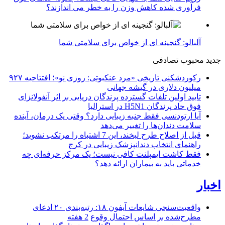
فرآوری شده کاهش وزن را به خطر می اندازند؟
آلبالو: گنجینه ای از خواص برای سلامتی شما
جدید
محبوب
تصادفی
رکوردشکنی تاریخی «مرد عنکبوتی: روزی نو»؛ افتتاحیه ۹۲۷
میلیون دلاری در گیشه جهانی
تایید اولین تلفات گسترده پرندگان دریایی بر اثر آنفولانزای
فوق حاد پرندگان H5N1 در استرالیا
آیا ارتودنسی فقط جنبه زیبایی دارد؟ وقتی یک درمان، آینده
سلامت دندان‌ها را تغییر می‌دهد
قبل از اصلاح طرح لبخند، این 7 اشتباه را مرتکب نشوید؛
راهنمای انتخاب دندانپزشک زیبایی در کرج
فقط کاشت ایمپلنت کافی نیست؛ یک مرکز حرفه‌ای چه
خدماتی باید به بیماران ارائه دهد؟
اخبار
واقعیت‌سنجی شایعات آیفون ۱۸: رتبه‌بندی ۲۰ ادعای
مطرح‌شده بر اساس احتمال وقوع
2 هفته