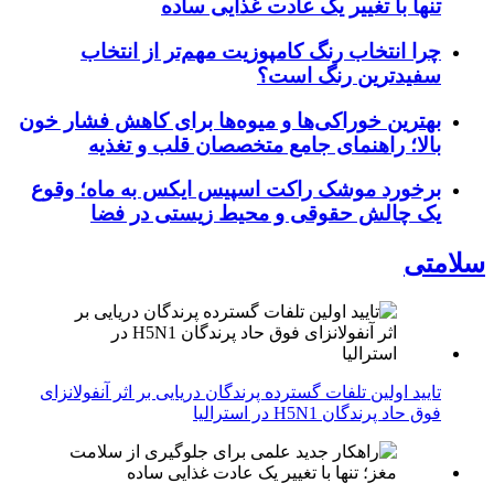
تنها با تغییر یک عادت غذایی ساده
چرا انتخاب رنگ کامپوزیت مهم‌تر از انتخاب
سفیدترین رنگ است؟
بهترین خوراکی‌ها و میوه‌ها برای کاهش فشار خون
بالا؛ راهنمای جامع متخصصان قلب و تغذیه
برخورد موشک راکت اسپیس ایکس به ماه؛ وقوع
یک چالش حقوقی و محیط زیستی در فضا
سلامتی
تایید اولین تلفات گسترده پرندگان دریایی بر اثر آنفولانزای
فوق حاد پرندگان H5N1 در استرالیا