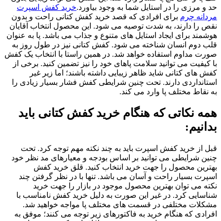
حد و مرزی را در استایل شما به وجود بیاورد.
خرید کفش اسپرت
مردانه چرم
برای افرادی که قصد خرید کفش کتانی راحت و بدون
نقص را دارند، به شدت توصیه می شود. این محصول انتخاب آقایان
هوشمند برای ایجاد استایل های متنوع و جذاب می باشد. پا به عنوان
قلب دوم انسان شناخته می شود. کفش کتانی نیز در طول روز به
صورت مداوم استفاده خواهد شد. در همین راستا با انتخاب یک کفش
با کیفیت می توانید سلامت پاهای خود را نیز تضمین کنید. برخی از
کفش های کتانی شاید ظاهر زیبایی داشته باشند؛ اما زیر غیر
استانداردی دارند. تحت چنین شرایطی کفش فشار بسیار زیادی را
به نقاط مختلف پا وارد می کند.
همه نکاتی که هنگام خرید کفش کتانی باید
بدانیم:
قبل از خرید کفش اسپرت باید به چند نکته مهم توجه کرد. تحت
چنین شرایطی می توانید بر اساس بودجه و معیارهای مد نظر خود
بهترین محصول را جهت خرید انتخاب کنید. قلق خرید کفش
اسپرت بسیار راحت و آسان می باشد. تنها با در نظر گرفتن چند
نکته می توان بهترین محصول موجود در بازار را جهت خرید
شناسایی کرد. در غیر این صورت به دلیل خرید کفش نامناسب با
مشکلات مختلفی در قسمت های مختلف پا مواجه خواهید شد.
افرادی که هنگام خرید به فاکتورهای زیر توجه می کنند؛ موفق به