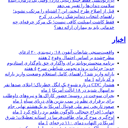
آیا ارتودنسی فقط جنبه زیبایی دارد؟ وقتی یک درمان، آینده
سلامت دندان‌ها را تغییر می‌دهد
قبل از اصلاح طرح لبخند، این 7 اشتباه را مرتکب نشوید؛
راهنمای انتخاب دندانپزشک زیبایی در کرج
فقط کاشت ایمپلنت کافی نیست؛ یک مرکز حرفه‌ای چه
خدماتی باید به بیماران ارائه دهد؟
اخبار
واقعیت‌سنجی شایعات آیفون ۱۸: رتبه‌بندی ۲۰ ادعای
مطرح‌شده بر اساس احتمال وقوع
2 هفته
برنامه منچستریونایتد برای واگذاری حق نام‌گذاری استادیوم
جدید؛ جزئیات پروژه نجومی شیاطین سرخ
4 هفته
یارانه واریز شد؟ راهنمای کامل استعلام وضعیت واریز یارانه
و کد یارانه
1 ماه
هشدار CDC درباره شیوع یک انگل خطرناک؛ ابتلای صدها نفر
به اسهال شدید در ۱۸ ایالت آمریکا
1 ماه
بحران سوخت در روسیه؛ حضور کازاک‌ ها و نیروهای داوطلب
برای برقراری نظم در پمپ بنزین‌ های دریای سیاه
1 ماه
صعود تاریخی تیم ملی فوتبال آمریکا به یک‌هشتم نهایی جام
جهانی؛ اخراج جنجالی بالوگون طعم برد را تلخ کرد
1 ماه
اوج‌گیری موج گرمای طاقت‌فرسا در آستانه تعطیلات؛ شرق
آمریکا در التهاب دمای ۱۱۰ درجه‌ای
1 ماه