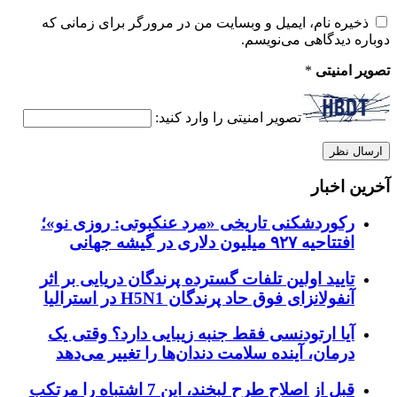
ذخیره نام، ایمیل و وبسایت من در مرورگر برای زمانی که
دوباره دیدگاهی می‌نویسم.
تصویر امنیتی
*
تصویر امنیتی را وارد کنید:
آخرین اخبار
رکوردشکنی تاریخی «مرد عنکبوتی: روزی نو»؛
افتتاحیه ۹۲۷ میلیون دلاری در گیشه جهانی
تایید اولین تلفات گسترده پرندگان دریایی بر اثر
آنفولانزای فوق حاد پرندگان H5N1 در استرالیا
آیا ارتودنسی فقط جنبه زیبایی دارد؟ وقتی یک
درمان، آینده سلامت دندان‌ها را تغییر می‌دهد
قبل از اصلاح طرح لبخند، این 7 اشتباه را مرتکب