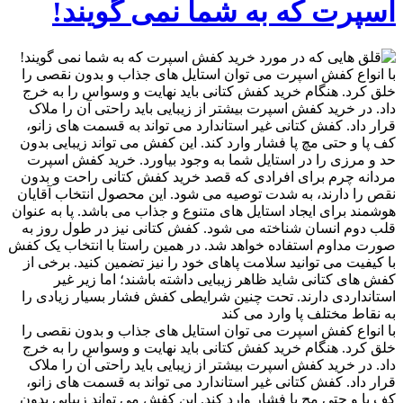
اسپرت که به شما نمی گویند!
با انواع کفش اسپرت می توان استایل های جذاب و بدون نقصی را
خلق کرد. هنگام خرید کفش کتانی باید نهایت و وسواس را به خرج
داد. در خرید کفش اسپرت بیشتر از زیبایی باید راحتی آن را ملاک
قرار داد. کفش کتانی غیر استاندارد می تواند به قسمت های زانو،
کف پا و حتی مچ پا فشار وارد کند. این کفش می تواند زیبایی بدون
حد و مرزی را در استایل شما به وجود بیاورد. خرید کفش اسپرت
مردانه چرم برای افرادی که قصد خرید کفش کتانی راحت و بدون
نقص را دارند، به شدت توصیه می شود. این محصول انتخاب آقایان
هوشمند برای ایجاد استایل های متنوع و جذاب می باشد. پا به عنوان
قلب دوم انسان شناخته می شود. کفش کتانی نیز در طول روز به
صورت مداوم استفاده خواهد شد. در همین راستا با انتخاب یک کفش
با کیفیت می توانید سلامت پاهای خود را نیز تضمین کنید. برخی از
کفش های کتانی شاید ظاهر زیبایی داشته باشند؛ اما زیر غیر
استانداردی دارند. تحت چنین شرایطی کفش فشار بسیار زیادی را
به نقاط مختلف پا وارد می کند
با انواع کفش اسپرت می توان استایل های جذاب و بدون نقصی را
خلق کرد. هنگام خرید کفش کتانی باید نهایت و وسواس را به خرج
داد. در خرید کفش اسپرت بیشتر از زیبایی باید راحتی آن را ملاک
قرار داد. کفش کتانی غیر استاندارد می تواند به قسمت های زانو،
کف پا و حتی مچ پا فشار وارد کند. این کفش می تواند زیبایی بدون