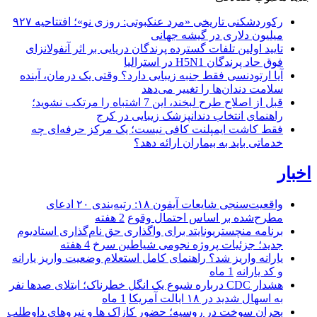
رکوردشکنی تاریخی «مرد عنکبوتی: روزی نو»؛ افتتاحیه ۹۲۷
میلیون دلاری در گیشه جهانی
تایید اولین تلفات گسترده پرندگان دریایی بر اثر آنفولانزای
فوق حاد پرندگان H5N1 در استرالیا
آیا ارتودنسی فقط جنبه زیبایی دارد؟ وقتی یک درمان، آینده
سلامت دندان‌ها را تغییر می‌دهد
قبل از اصلاح طرح لبخند، این 7 اشتباه را مرتکب نشوید؛
راهنمای انتخاب دندانپزشک زیبایی در کرج
فقط کاشت ایمپلنت کافی نیست؛ یک مرکز حرفه‌ای چه
خدماتی باید به بیماران ارائه دهد؟
اخبار
واقعیت‌سنجی شایعات آیفون ۱۸: رتبه‌بندی ۲۰ ادعای
مطرح‌شده بر اساس احتمال وقوع
2 هفته
برنامه منچستریونایتد برای واگذاری حق نام‌گذاری استادیوم
جدید؛ جزئیات پروژه نجومی شیاطین سرخ
4 هفته
یارانه واریز شد؟ راهنمای کامل استعلام وضعیت واریز یارانه
و کد یارانه
1 ماه
هشدار CDC درباره شیوع یک انگل خطرناک؛ ابتلای صدها نفر
به اسهال شدید در ۱۸ ایالت آمریکا
1 ماه
بحران سوخت در روسیه؛ حضور کازاک‌ ها و نیروهای داوطلب