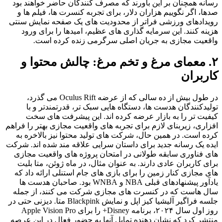
رسانه همچنان بر این باورند که مصرف کنندگان حاضر خواهند بود
صدها، اگر نگوییم هزاران دلار، برای تجربه کنسرت ها، فیلم ها و
رویدادهای ورزشی فراتر از محدودیت های یک صفحه نمایش سنتی
هزینه کنند. این سرمایه گذاری های عظیم، امیدها را برای ورود
واقعیت مجازی به جریان اصلی سرگرمی زنده کرده است.
۲. معمای مرغ و تخم مرغ: چالش محتوا و
کاربران
در طول بیش از ده سالی که از عرضه Oculus Rift می گذرد،
تولیدکنندگان هدست ها، دستگاه هایی سبک تر، قدرتمندتر و با
کیفیت تر را به بازار عرضه کرده اند. این پیشرفت های سخت
افزاری، زیربنای لازم برای تجربه های واقعیت مجازی بهتر را فراهم
کرده است. در همین حال، شرکت های تولید محتوا نیز بالاخره به
ایده یک رسانه جدید برای داستان سرایی علاقه مند شده اند. شرکت
های فناوری سابقه طولانی در امتحان پروژه های واقعیت مجازی
برای کاربران عادی دارند. به عنوان مثال، در ماه ژوئن، متا بلیت
های مجازی کنار زمین را برای بازی های جام استنلی ارائه داد که
یادآور پیشنهادهای قبلی NBA و WNBA بود. صاحبان هدست ها
سال هاست که در کنسرت های مجازی شرکت می کنند، از جمله
جلسه فراگیر آلیشیا کیز اپل و نمایش Blackpink متا. دیزنی حتی در
روز اول سال ۲۰۲۴، برنامه Disney+ را برای Apple Vision Pro
منتشر کرد که نشان دهنده تمایل آنها به حضور فعال در این عرصه