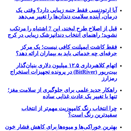
آیا ارتودنسی فقط جنبه زیبایی دارد؟ وقتی یک
درمان، آینده سلامت دندان‌ها را تغییر می‌دهد
قبل از اصلاح طرح لبخند، این 7 اشتباه را مرتکب
نشوید؛ راهنمای انتخاب دندانپزشک زیبایی در کرج
فقط کاشت ایمپلنت کافی نیست؛ یک مرکز
حرفه‌ای چه خدماتی باید به بیماران ارائه دهد؟
اتهام کلاهبرداری ۱۲.۵ میلیون دلاری بنیان‌گذار
بیت‌ریور (BitRiver) در پرونده تجهیزات استخراج
رمزارز
راهکار جدید علمی برای جلوگیری از سلامت مغز؛
تنها با تغییر یک عادت غذایی ساده
چرا انتخاب رنگ کامپوزیت مهم‌تر از انتخاب
سفیدترین رنگ است؟
بهترین خوراکی‌ها و میوه‌ها برای کاهش فشار خون