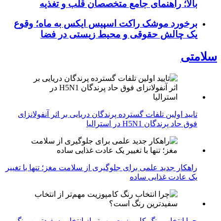
بالا؛ راهنمای جامع متخصصان قلب و تغذیه
برخورد موشک راکت اسپیس ایکس به ماه؛ وقوع
یک چالش حقوقی و محیط زیستی در فضا
سلامتی
تایید اولین تلفات گسترده پرندگان دریایی بر اثر آنفولانزای
فوق حاد پرندگان H5N1 در استرالیا
راهکار جدید علمی برای جلوگیری از سلامت مغز؛ تنها با تغییر
یک عادت غذایی ساده
چرا انتخاب رنگ کامپوزیت مهم‌تر از انتخاب سفیدترین رنگ