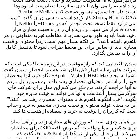
رشد آهسته را می توان تا حدی به فرضیات نادرست استودیوها
نسبت داد. جنا سیدن، مشاور صنعت که با Skydance Media،
Niantic، CAA و Xbox کار کرده است، به سی ان ان گفت: “شما
نمی توانید فقط نسخه تخت آنچه را که در Disney+ یا Netflix یا
Amazon قرار می دهید، بردارید و آن را در واقعیت مجازی قرار
دهید. شما باید به طور بومی بسازید تا مخاطب تجربه متفاوتی در هر
پلتفرم داشته باشد.” این نکته بسیار مهم است، زیرا محتوای واقعیت
مجازی باید از اساس برای این محیط طراحی شود تا پتانسیل کامل
آن را به نمایش بگذارد.
سیدن تاکید می کند که راز موفقیت در این زمینه، تاکتیکی است که
شرکت های رسانه ای از قبل با آن آشنا هستند: انحصار. سیدن گفت:
“شما به ایجاد HBO Max، ایجاد Apple TV+ نگاه کنید، آنها مخاطبان
خود را بر اساس محتوای انحصاری رشد دادند، به همین دلیل مردم
به آنها مراجعه کردند. من فکر می کنم این مدل برای شرکت های
سرگرمی بسیار آشناست و آنها می توانند به هیئت مدیره خود
بگویند، ‘هی، اینگونه پلتفرم ها با محتوای انحصاری رشد می کنند.'”
این به معنای تولید محتوای واقعیت مجازی منحصر به فرد و جذاب
است که کاربران را ترغیب به خرید و استفاده از هدست ها کند.
این همان چیزی است که ورزش های مجازی زنده را راهی آسان
برای شکستن موانع واقعیت گسترش یافته (XR) برای مخاطبان
می کند. پل رافائل، یکی از بنیانگذاران Felix & Paul، گفت که