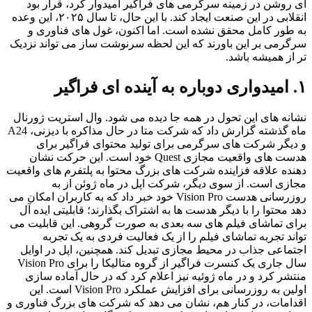
ای روشن در زمینه سرگرمی های فراگیر امیدوار کرد، قرار بود
انقلابی در این صنعت ایجاد کند. با این حال، تا سال ۲۰۲۵، این وعده
به طور کامل محقق نشده است. اما اکنون، غول های فناوری و
سرگرمی بر این باورند که این لحظه سرنوشت ساز می تواند نزدیک
تر از همیشه باشد.
۱. امیدواری دوباره به آینده ای فراگیر
نشانه های این تحول در همه جا دیده می شود. وال استریت ژورنال
ماه گذشته گزارش داد که شرکت متا در حال مذاکره با دیزنی، A24
و دیگر شرکت های سرگرمی برای تولید محتوای فراگیر برای
هدست های واقعیت مجازی Quest خود است. این حرکت نشان
دهنده علاقه فزاینده شرکت های بزرگ محتوا به پلتفرم های واقعیت
مجازی است. از سوی دیگر، شرکت اپل در ماه ژوئن از به
روزرسانی هدست Vision Pro خود خبر داد که به کاربران امکان می
دهد محتوا را با دیگر هدست ها به اشتراک بگذارند؛ قابلیتی ایده آل
برای تماشای فیلم های سه بعدی به صورت گروهی. این قابلیت می
تواند تجربه تماشای فیلم را از یک فعالیت فردی به یک تجربه
اجتماعی جذاب در محیط مجازی تبدیل کند. همچنین، اپل در اوایل
سال جاری یک کنسرت فراگیر از گروه متالیکا را برای Vision Pro
منتشر کرد و در ماه ژوئیه نیز اعلام کرد که در حال آماده سازی
اولین به روزرسانی برای افزایش عملکرد Vision Pro است. این
اقدامات، در کنار هم، نشان می دهد که شرکت های بزرگ فناوری و