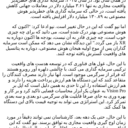
در همان سال بود. در سال ۲۰۲۵، سرمایه گذاری های خطرپذیر
واقعیت مجازی به تنها ۳.۶۱ میلیارد دلار در معاملات جهانی کاهش
یافته است، در حالی که سرمایه گذاری های خطرپذیر هوش
مصنوعی به ۱۳۰.۸۹ میلیارد دلار افزایش یافته است.
اما نپو گفت که این در حال تغییر است. نپو ادعا کرد: “اکنون که
هوش مصنوعی بهتر درک شده است، می دانید که برای چه چیزی
خوب است، چه چیزی قادر به آن نیست، بودجه ها اکنون دوباره به
XR باز می گردد.” این دیدگاه نشان می دهد که ممکن است سرمایه
گذاران پس از موج اولیه هیجان هوش مصنوعی، دوباره به پتانسیل
های واقعیت گسترش یافته توجه کنند.
با این حال، غول های فناوری که در توسعه هدست های واقعیت
ترکیبی سرمایه گذاری می کنند، با چالشی دلهره آور روبرو هستند
که فراتر از سرگرمی موجود است. آنها نیاز دارند مصرف کنندگان را
متقاعد کنند که این دستگاه ها هم ارزش پرداخت هزینه را دارند و
هم ارزش استفاده را. این تا حدی به همین دلیل است که اپل بر
Vision Pro به عنوان یک ابزار محاسبات فضایی تاکید کرد و بر کار و
بهره وری به جای صرفاً قابلیت های سرگرمی دو بعدی و سه بعدی
تمرکز کرد. این استراتژی می تواند به توجیه قیمت بالای این دستگاه
ها کمک کند.
با این حال، حتی یک دهه بعد، کارشناسان نمی توانند دقیقاً در مورد
زمان اوج گیری واقعیت مجازی به توافق برسند. نپو گفت که این
اتفاق می تواند هر روز رخ دهد. رافائل یک یا دو سال انتظار داشت.