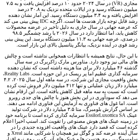
مجازی (VR) در سال ۲۰۲۴ حدود ۱۰ درصد افزایش یافت و به ۷.۵
میلیون دستگاه رسید و در ایالات متحده نزدیک به ۳۰.۸ درصد
افزایش یافته و به ۳.۴ میلیون دستگاه رسید. این آمار نشان دهنده
رشد قابل توجه بازار هدست ها است. اگرچه IDC پیش بینی می کند
که عرضه جهانی در سال جاری به دلیل تاخیر در عرضه محصولات
کاهش یابد، اما انتظار دارد در سال ۲۰۲۶ با رشد چشمگیر ۹۸.۵
درصدی، عرضه جهانی به ۱۱.۳ میلیون دستگاه برسد. این پیش بینی
رشد قوی در آینده نزدیک، بیانگر پتانسیل بالای این بازار است.
با این حال، نتایج همیشه با انتظارات همخوانی نداشته است و چالش
های مالی نیز وجود دارد. متاورس مارک زاکربرگ در سه سال
گذشته ۴۶ میلیارد دلار برای متا هزینه داشته است که نشان دهنده
سرمایه گذاری عظیم اما پر ریسک در این حوزه است. Reality Labs،
بخش واقعیت مجازی این شرکت، در سه ماهه اول سال ۲۰۲۵، ۴.۲
میلیارد دلار زیان عملیاتی و تنها ۴۱۲ میلیون دلار فروش ثبت کرده
است که نسبت به سه ماهه قبل کاهش یافته است. این ارقام نشان
می دهد که سودآوری در این بخش هنوز با چالش های جدی روبرو
است. اما غول های فناوری به آزمایش این فناوری ادامه می دهند.
بر اساس گزارش بلومبرگ، متا ۳.۵ میلیارد دلار در شرکت تولید
عینک EssilorLuxottica SA سرمایه گذاری کرده است تا برنامه خود
در زمینه عینک های هوش مصنوعی را تقویت کند. اسنپ اخیرا اعلام
کرده است که قصد دارد عینک های واقعیت افزوده جدیدی را در
سال آینده عرضه کند و گوگل نیز همچنان با شرکایی مانند Xreal و
سامسونگ بر روی هدست ها و عینک های آتی که بر روی نرم افزار