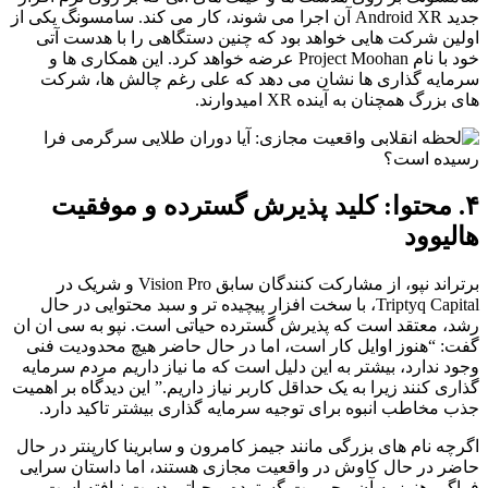
جدید Android XR آن اجرا می شوند، کار می کند. سامسونگ یکی از
اولین شرکت هایی خواهد بود که چنین دستگاهی را با هدست آتی
خود با نام Project Moohan عرضه خواهد کرد. این همکاری ها و
سرمایه گذاری ها نشان می دهد که علی رغم چالش ها، شرکت
های بزرگ همچنان به آینده XR امیدوارند.
۴. محتوا: کلید پذیرش گسترده و موفقیت
هالیوود
برتراند نپو، از مشارکت کنندگان سابق Vision Pro و شریک در
Triptyq Capital، با سخت افزار پیچیده تر و سبد محتوایی در حال
رشد، معتقد است که پذیرش گسترده حیاتی است. نپو به سی ان ان
گفت: “هنوز اوایل کار است، اما در حال حاضر هیچ محدودیت فنی
وجود ندارد، بیشتر به این دلیل است که ما نیاز داریم مردم سرمایه
گذاری کنند زیرا به یک حداقل کاربر نیاز داریم.” این دیدگاه بر اهمیت
جذب مخاطب انبوه برای توجیه سرمایه گذاری بیشتر تاکید دارد.
اگرچه نام های بزرگی مانند جیمز کامرون و سابرینا کارپنتر در حال
حاضر در حال کاوش در واقعیت مجازی هستند، اما داستان سرایی
فراگیر هنوز به آن محبوبیت گسترده و حیاتی دست نیافته است.