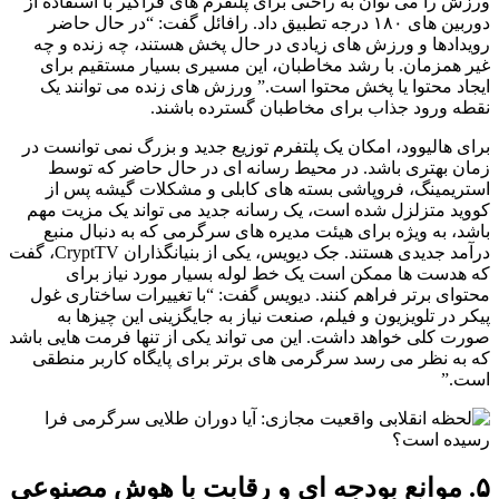
ورزش را می توان به راحتی برای پلتفرم های فراگیر با استفاده از
دوربین های ۱۸۰ درجه تطبیق داد. رافائل گفت: “در حال حاضر
رویدادها و ورزش های زیادی در حال پخش هستند، چه زنده و چه
غیر همزمان. با رشد مخاطبان، این مسیری بسیار مستقیم برای
ایجاد محتوا یا پخش محتوا است.” ورزش های زنده می توانند یک
نقطه ورود جذاب برای مخاطبان گسترده باشند.
برای هالیوود، امکان یک پلتفرم توزیع جدید و بزرگ نمی توانست در
زمان بهتری باشد. در محیط رسانه ای در حال حاضر که توسط
استریمینگ، فروپاشی بسته های کابلی و مشکلات گیشه پس از
کووید متزلزل شده است، یک رسانه جدید می تواند یک مزیت مهم
باشد، به ویژه برای هیئت مدیره های سرگرمی که به دنبال منبع
درآمد جدیدی هستند. جک دیویس، یکی از بنیانگذاران CryptTV، گفت
که هدست ها ممکن است یک خط لوله بسیار مورد نیاز برای
محتوای برتر فراهم کنند. دیویس گفت: “با تغییرات ساختاری غول
پیکر در تلویزیون و فیلم، صنعت نیاز به جایگزینی این چیزها به
صورت کلی خواهد داشت. این می تواند یکی از تنها فرمت هایی باشد
که به نظر می رسد سرگرمی های برتر برای پایگاه کاربر منطقی
است.”
۵. موانع بودجه ای و رقابت با هوش مصنوعی