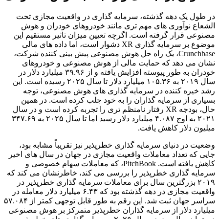
در طول یک دهه گذشته، سرمایه گذاری در واقعیت مجازی تحت
الشعاع نوآوری های مهم تری مانند خودروهای خودران و هوش
مصنوعی قرار گرفته است. اگرچه تعیین میزان تاثیر مستقیم این
موضوع بر سرمایه گذاری XR دشوار است، اما داده های مالی
Crunchbase، یک راه حل هوش مصنوعی پیش بینی کننده شرکت،
نشان می دهد که حمایت مالی از هوش مصنوعی و خودروهای
خودران به طور پیوسته افزایش یافته و از ۳۹.۹۶ میلیارد دلار در
سال ۲۰۱۹ به ۱۰۵.۳۶ میلیارد دلار تا سال ۲۰۲۵ رسیده است. این
رشد خیره کننده در سرمایه گذاری های هوش مصنوعی، توجه
بسیاری از سرمایه گذاران را به خود جلب کرده است. در همین
حال، بودجه XR رفتار نامنظم تری را تجربه کرده است و در سال
۲۰۲۱ به اوج ۴.۰۸۷ میلیارد دلار رسید اما تا سال ۲۰۲۵ به ۳۴۷.۶۹
میلیون دلار کاهش یافت.
وضعیت در دنیای سرمایه گذاری خطرپذیر نیز تقریباً مشابه بود،
جایی که تعداد معاملات واقعیت مجازی در جهان در سال های اخیر
کاهش یافته است. PitchBook، که معاملات سهام خصوصی و
سرمایه گذاری خطرپذیر را بررسی می کند، خاطرنشان می کند که
۲۰۱۹ بزرگترین سال برای معاملات سرمایه گذاری خطرپذیر در
واقعیت مجازی در دهه گذشته بود که ۶.۴۳ میلیارد دلار معامله در
سراسر جهان ثبت شد. این رقم به طور قابل توجهی کمتر از ۵۷.۰۸۴
میلیارد دلار از سرمایه گذاران خطرپذیر متمرکز بر هوش مصنوعی