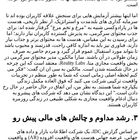
است.
اما اینها بیشتر آزمایش هایی برای سنجش علاقه کاربران بوده اند تا
سرمایه گذاری های بلندمدت و استراتژیک. از نظر تاریخی، هدست
ها در پارادوکسی شبیه به “مرغ و تخم مرغ” گرفتار شده اند: برای
جذب محتوای سرگرمی، به پذیرش گسترده کاربران نیاز دارند؛ اما
برای رسیدن به این مقیاس، هدست ها به محتوای برتر و جذاب نیاز
دارند. فناوری نیز باید به اندازه کافی راحت، قدرتمند و محبوب باشد
تا بتواند مورد استقبال عموم قرار گیرد و مردم حاضر به صرف
زمان طولانی در آن باشند. سارا مالکین، مدیر محتوای سرگرمی در
بخش واقعیت مجازی متا، Reality Labs، معتقد است که این چرخه
در حال شکسته شدن است. مالکین به سی ان ان گفت: “فکر می
کنم لحظه اصلی زمانی است که شما به طور منظم در تجربیات
واقعیت ترکیبی شرکت می کنید که فوق العاده مکمل زندگی
یکپارچه شما هستند. به نظر من، این اتفاق در حال حاضر در حال رخ
دادن است.” این دیدگاه نشان می دهد که شرکت های پیشرو به
دنبال ادغام واقعیت مجازی به شکلی طبیعی در زندگی روزمره
کاربران هستند.
۳. رشد مداوم و چالش های مالی پیش رو
بر اساس گزارش IDC، یک شرکت اطلاعات بازار و داده های
جهانی، عرضه جهانی هدست های واقعیت افزوده (AR) و واقعیت