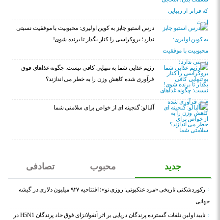
درس استیو جابز به کوین اولیری: محبوبیت با موفقیت نسبتی
ندارد؛ بروکراسی را کنار بگذار تا برنده شوی!
رژیم غذایی شما به تنهایی کافی نیست: چگونه غذاهای فوق
فرآوری شده کاهش وزن را به خطر می اندازند؟
آلبالو: گنجینه ای از خواص برای سلامتی شما
جدید
محبوب
تصادفی
رکوردشکنی تاریخی «مرد عنکبوتی: روزی نو»؛ افتتاحیه ۹۲۷ میلیون دلاری در گیشه
جهانی
تایید اولین تلفات گسترده پرندگان دریایی بر اثر آنفولانزای فوق حاد پرندگان H5N1 در