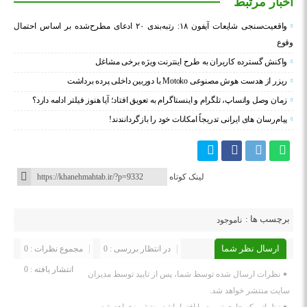
اخبار مرتبط
واقعیت‌سنجی شایعات آیفون ۱۸: رتبه‌بندی ۲۰ ادعای مطرح‌شده بر اساس احتمال
وقوع
واکنش گسترده کاربران به طرح اینترنت ویژه برخی مشاغل
ریزر از هدست هوش مصنوعی Motoko با دوربین داخلی پرده برداشت
زمان وصل واتساپ، تلگرام و اینستاگرام به تعویق افتاد؛ آیا هنوز فیلتر ادامه دارد؟
پیام‌رسان‌ های ایرانی تدریجاً امکانات خود را بازگردانندند!
لینک کوتاه
برچسب ها :
ناموجود
ارسال نظر شما
در انتظار بررسی : 0
مجموع نظرات : 0
انتشار یافته : 0
نظرات ارسال شده توسط شما، پس از تایید توسط مدیران
سایت منتشر خواهد شد.