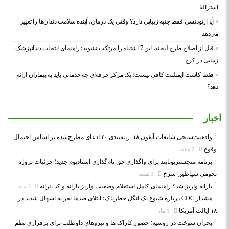
استرالیا
آیا ارتودنسی فقط جنبه زیبایی دارد؟ وقتی یک درمان، آینده سلامت دندان‌ها را تغییر
می‌دهد
قبل از اصلاح طرح لبخند، این 7 اشتباه را مرتکب نشوید؛ راهنمای انتخاب دندانپزشک
زیبایی در کرج
فقط کاشت ایمپلنت کافی نیست؛ یک مرکز حرفه‌ای چه خدماتی باید به بیماران ارائه
دهد؟
اخبار
واقعیت‌سنجی شایعات آیفون ۱۸: رتبه‌بندی ۲۰ ادعای مطرح‌شده بر اساس احتمال
وقوع
2 هفته
برنامه منچستریونایتد برای واگذاری حق نام‌گذاری استادیوم جدید؛ جزئیات پروژه
نجومی شیاطین سرخ
3 هفته
یارانه واریز شد؟ راهنمای کامل استعلام وضعیت واریز یارانه و کد یارانه
1 ماه
هشدار CDC درباره شیوع یک انگل خطرناک؛ ابتلای صدها نفر به اسهال شدید در
۱۸ ایالت آمریکا
1 ماه
بحران سوخت در روسیه؛ حضور کازاک‌ ها و نیروهای داوطلب برای برقراری نظم