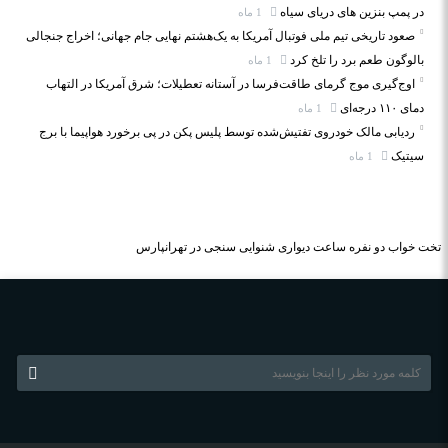
در پمپ بنزین‌ های دریای سیاه
1 ماه
صعود تاریخی تیم ملی فوتبال آمریکا به یک‌هشتم نهایی جام جهانی؛ اخراج جنجالی
بالوگون طعم برد را تلخ کرد
1 ماه
اوج‌گیری موج گرمای طاقت‌فرسا در آستانه تعطیلات؛ شرق آمریکا در التهاب
دمای ۱۱۰ درجه‌ای
1 ماه
ردیابی مالک خودروی تفتیش‌شده توسط پلیس پکن در پی برخورد هواپیما با برج
سیتیک
1 ماه
تخت خواب دو نفره
ساعت دیواری
شنوایی سنجی در تهرانپارس