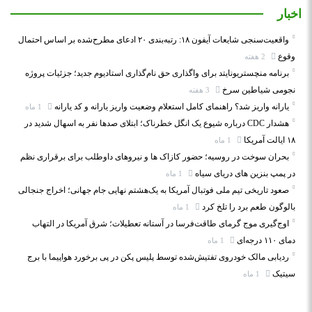
اخبار
واقعیت‌سنجی شایعات آیفون ۱۸: رتبه‌بندی ۲۰ ادعای مطرح‌شده بر اساس احتمال
وقوع
2 هفته
برنامه منچستریونایتد برای واگذاری حق نام‌گذاری استادیوم جدید؛ جزئیات پروژه
نجومی شیاطین سرخ
3 هفته
یارانه واریز شد؟ راهنمای کامل استعلام وضعیت واریز یارانه و کد یارانه
1 ماه
هشدار CDC درباره شیوع یک انگل خطرناک؛ ابتلای صدها نفر به اسهال شدید در
۱۸ ایالت آمریکا
1 ماه
بحران سوخت در روسیه؛ حضور کازاک‌ ها و نیروهای داوطلب برای برقراری نظم
در پمپ بنزین‌ های دریای سیاه
1 ماه
صعود تاریخی تیم ملی فوتبال آمریکا به یک‌هشتم نهایی جام جهانی؛ اخراج جنجالی
بالوگون طعم برد را تلخ کرد
1 ماه
اوج‌گیری موج گرمای طاقت‌فرسا در آستانه تعطیلات؛ شرق آمریکا در التهاب
دمای ۱۱۰ درجه‌ای
1 ماه
ردیابی مالک خودروی تفتیش‌شده توسط پلیس پکن در پی برخورد هواپیما با برج
سیتیک
1 ماه