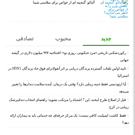
آلبالو: گنجینه ای از خواص برای سلامتی شما
جدید
محبوب
تصادفی
رکوردشکنی تاریخی «مرد عنکبوتی: روزی نو»؛ افتتاحیه ۹۲۷ میلیون دلاری در گیشه
جهانی
تایید اولین تلفات گسترده پرندگان دریایی بر اثر آنفولانزای فوق حاد پرندگان H5N1 در
استرالیا
آیا ارتودنسی فقط جنبه زیبایی دارد؟ وقتی یک درمان، آینده سلامت دندان‌ها را تغییر
می‌دهد
قبل از اصلاح طرح لبخند، این 7 اشتباه را مرتکب نشوید؛ راهنمای انتخاب دندانپزشک
زیبایی در کرج
فقط کاشت ایمپلنت کافی نیست؛ یک مرکز حرفه‌ای چه خدماتی باید به بیماران ارائه
دهد؟