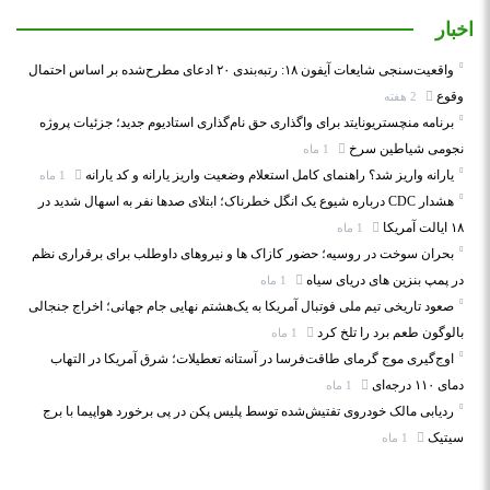
اخبار
واقعیت‌سنجی شایعات آیفون ۱۸: رتبه‌بندی ۲۰ ادعای مطرح‌شده بر اساس احتمال
وقوع
2 هفته
برنامه منچستریونایتد برای واگذاری حق نام‌گذاری استادیوم جدید؛ جزئیات پروژه
نجومی شیاطین سرخ
1 ماه
یارانه واریز شد؟ راهنمای کامل استعلام وضعیت واریز یارانه و کد یارانه
1 ماه
هشدار CDC درباره شیوع یک انگل خطرناک؛ ابتلای صدها نفر به اسهال شدید در
۱۸ ایالت آمریکا
1 ماه
بحران سوخت در روسیه؛ حضور کازاک‌ ها و نیروهای داوطلب برای برقراری نظم
در پمپ بنزین‌ های دریای سیاه
1 ماه
صعود تاریخی تیم ملی فوتبال آمریکا به یک‌هشتم نهایی جام جهانی؛ اخراج جنجالی
بالوگون طعم برد را تلخ کرد
1 ماه
اوج‌گیری موج گرمای طاقت‌فرسا در آستانه تعطیلات؛ شرق آمریکا در التهاب
دمای ۱۱۰ درجه‌ای
1 ماه
ردیابی مالک خودروی تفتیش‌شده توسط پلیس پکن در پی برخورد هواپیما با برج
سیتیک
1 ماه