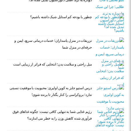
دوباره به ترند اصلی دکوراسیون تبدیل شده اند؟
چطور با بودجه کم استایل شیک داشته باشیم؟
تزریقات در منزل پاسداران؛ خدمات درمانی سریع، ایمن و
حرفه‌ای در منزل شما
مبل راحتی و سلامت بدن؛ انتخابی که فراتر از زیبایی است
درس استیو جابز به کوین اولیری: محبوبیت با موفقیت نسبتی
ندارد؛ بروکراسی را کنار بگذار تا برنده شوی!
رژیم غذایی شما به تنهایی کافی نیست: چگونه غذاهای فوق
فرآوری شده کاهش وزن را به خطر می اندازند؟