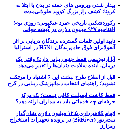
بیدار شدن ویروس‌ های خفته در بدن با ابتلا به
کرونا؛ کشف راز بزرگ کووید طولانی‌مدت
رکوردشکنی تاریخی «مرد عنکبوتی: روزی نو»؛
افتتاحیه ۹۲۷ میلیون دلاری در گیشه جهانی
تایید اولین تلفات گسترده پرندگان دریایی بر اثر
آنفولانزای فوق حاد پرندگان H5N1 در استرالیا
آیا ارتودنسی فقط جنبه زیبایی دارد؟ وقتی یک
درمان، آینده سلامت دندان‌ها را تغییر می‌دهد
قبل از اصلاح طرح لبخند، این 7 اشتباه را مرتکب
نشوید؛ راهنمای انتخاب دندانپزشک زیبایی در کرج
فقط کاشت ایمپلنت کافی نیست؛ یک مرکز
حرفه‌ای چه خدماتی باید به بیماران ارائه دهد؟
اتهام کلاهبرداری ۱۲.۵ میلیون دلاری بنیان‌گذار
بیت‌ریور (BitRiver) در پرونده تجهیزات استخراج
رمزارز