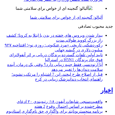
آلبالو: گنجینه ای از خواص برای سلامتی شما
جدید
محبوب
تصادفی
بیدار شدن ویروس‌ های خفته در بدن با ابتلا به کرونا؛ کشف
راز بزرگ کووید طولانی‌مدت
رکوردشکنی تاریخی «مرد عنکبوتی: روزی نو»؛ افتتاحیه ۹۲۷
میلیون دلاری در گیشه جهانی
تایید اولین تلفات گسترده پرندگان دریایی بر اثر آنفولانزای
فوق حاد پرندگان H5N1 در استرالیا
آیا ارتودنسی فقط جنبه زیبایی دارد؟ وقتی یک درمان، آینده
سلامت دندان‌ها را تغییر می‌دهد
قبل از اصلاح طرح لبخند، این 7 اشتباه را مرتکب نشوید؛
راهنمای انتخاب دندانپزشک زیبایی در کرج
اخبار
واقعیت‌سنجی شایعات آیفون ۱۸: رتبه‌بندی ۲۰ ادعای
مطرح‌شده بر اساس احتمال وقوع
2 هفته
برنامه منچستریونایتد برای واگذاری حق نام‌گذاری استادیوم