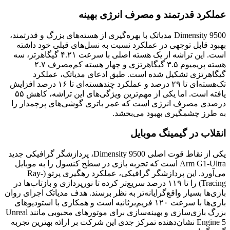
عملکرد قدرتمند و مصرف انرژی بهینه
Dimensity 9500 مدیاتک با بهره‌گیری از هسته‌های بزرگ و قدرتمند،
بهبود قابل توجهی در عملکرد نسبت به نسل‌های قبلی خود داشته
است. این تراشه از یک هسته اصلی با سرعت ۴.۲۱ گیگاهرتز، سه
هسته پریمیوم ۳.۵ گیگاهرتزی و چهار هسته کم‌مصرف ۲.۷
گیگاهرتزی تشکیل شده است. طبق ادعای مدیاتک، عملکرد
تک‌هسته‌ای تا ۲۹ درصد و عملکرد چندهسته‌ای تا ۱۶ درصد افزایش
یافته است. اما یکی از مهم‌ترین ویژگی‌های این تراشه، کاهش ۵۵
درصدی مصرف انرژی است که عمر باتری گوشی‌های پرچمدار را
به طرز چشمگیری بهبود می‌بخشد.
انقلاب در گیمینگ موبایل
یکی از نقاط قوت اصلی Dimensity 9500، پردازشگر گرافیکی جدید
Arm G1-Ultra است که تجربه بازی در سطح کنسول را به موبایل
می‌آورد. این پردازشگر گرافیکی، عملکرد رهگیری پرتو (Ray-
Tracing) را تا ۱۱۹ درصد سریع‌تر کرده تا نورپردازی و بازتاب‌ها در
بازی‌ها بسیار واقع‌گرایانه‌تر به نظر برسند. هدف مدیاتک اجرای روان
بازی‌ها با سرعت ۱۲۰ فریم‌برثانیه است و همکاری با استودیوهای
بزرگ بازی‌سازی و بهینه‌سازی برای موتورهای محبوبی مانند Unreal
Engine 5 نشان‌دهنده تمرکز جدی این شرکت بر ارائه بهترین تجربه