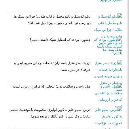
تابلو کلاسیک و تابلو مخمل با قاب طلایی؛ چرا این سبک ها
دوباره به ترند اصلی دکوراسیون تبدیل شده اند؟
چطور با بودجه کم استایل شیک داشته باشیم؟
تزریقات در منزل پاسداران؛ خدمات درمانی سریع، ایمن و
حرفه‌ای در منزل شما
مبل راحتی و سلامت بدن؛ انتخابی که فراتر از زیبایی است
درس استیو جابز به کوین اولیری: محبوبیت با موفقیت نسبتی
ندارد؛ بروکراسی را کنار بگذار تا برنده شوی!