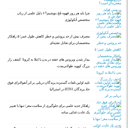
چرا باید هر روز قهوه تلخ بنوشیم؟ ۶ دلیل علمی از زبان
متخصص آنکولوژی
مصرف بیش از حد پروتئین و خطر کاهش طول عمر؛ ۵ راهکار
متخصصان برای تعادل تغذیه‌ای
بیدار شدن ویروس‌ های خفته در بدن با ابتلا به کرونا؛ کشف راز
بزرگ کووید طولانی‌مدت
تایید اولین تلفات گسترده پرندگان دریایی بر اثر آنفولانزای فوق
حاد پرندگان H5N1 در استرالیا
راهکار جدید علمی برای جلوگیری از سلامت مغز؛ تنها با تغییر
یک عادت غذایی ساده