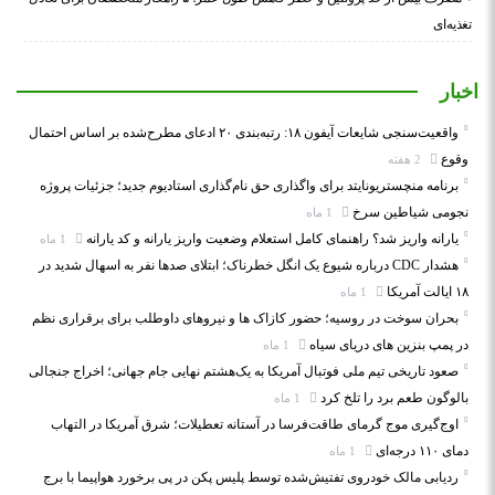
تغذیه‌ای
اخبار
واقعیت‌سنجی شایعات آیفون ۱۸: رتبه‌بندی ۲۰ ادعای مطرح‌شده بر اساس احتمال
وقوع
2 هفته
برنامه منچستریونایتد برای واگذاری حق نام‌گذاری استادیوم جدید؛ جزئیات پروژه
نجومی شیاطین سرخ
1 ماه
یارانه واریز شد؟ راهنمای کامل استعلام وضعیت واریز یارانه و کد یارانه
1 ماه
هشدار CDC درباره شیوع یک انگل خطرناک؛ ابتلای صدها نفر به اسهال شدید در
۱۸ ایالت آمریکا
1 ماه
بحران سوخت در روسیه؛ حضور کازاک‌ ها و نیروهای داوطلب برای برقراری نظم
در پمپ بنزین‌ های دریای سیاه
1 ماه
صعود تاریخی تیم ملی فوتبال آمریکا به یک‌هشتم نهایی جام جهانی؛ اخراج جنجالی
بالوگون طعم برد را تلخ کرد
1 ماه
اوج‌گیری موج گرمای طاقت‌فرسا در آستانه تعطیلات؛ شرق آمریکا در التهاب
دمای ۱۱۰ درجه‌ای
1 ماه
ردیابی مالک خودروی تفتیش‌شده توسط پلیس پکن در پی برخورد هواپیما با برج