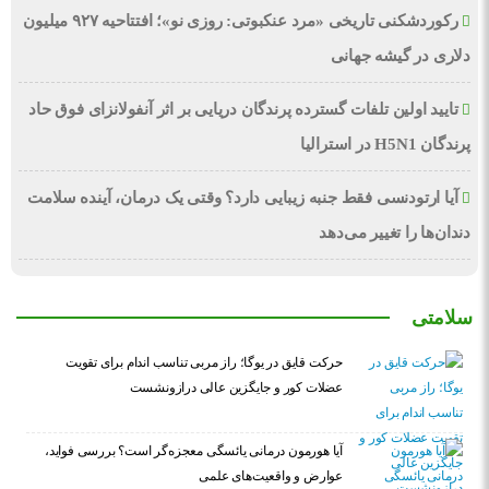
رکوردشکنی تاریخی «مرد عنکبوتی: روزی نو»؛ افتتاحیه ۹۲۷ میلیون
دلاری در گیشه جهانی
تایید اولین تلفات گسترده پرندگان دریایی بر اثر آنفولانزای فوق حاد
پرندگان H5N1 در استرالیا
آیا ارتودنسی فقط جنبه زیبایی دارد؟ وقتی یک درمان، آینده سلامت
دندان‌ها را تغییر می‌دهد
سلامتی
حرکت قایق در یوگا؛ راز مربی تناسب اندام برای تقویت
عضلات کور و جایگزین عالی درازونشست
آیا هورمون درمانی یائسگی معجزه‌گر است؟ بررسی فواید،
عوارض و واقعیت‌های علمی