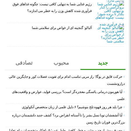
رژیم غذایی شما به تنهایی کافی نیست: چگونه غذاهای فوق
فرآوری شده کاهش وزن را به خطر می اندازند؟
آلبالو: گنجینه ای از خواص برای سلامتی شما
جدید
محبوب
تصادفی
حرکت قایق در یوگا؛ راز مربی تناسب اندام برای تقویت عضلات کور و جایگزین عالی
درازونشست
آیا هورمون درمانی یائسگی معجزه‌گر است؟ بررسی فواید، عوارض و واقعیت‌های
علمی
چرا باید هر روز قهوه تلخ بنوشیم؟ ۶ دلیل علمی از زبان متخصص آنکولوژی
آیا آتشفشان توبا نسل بشر را تا آستانه انقراض برد؟ کشف جدید دانشمندان درباره
بزرگ‌ترین فوران تاریخ زمین
مصرف بیش از حد پروتئین و خطر کاهش طول عمر؛ ۵ راهکار متخصصان برای تعادل