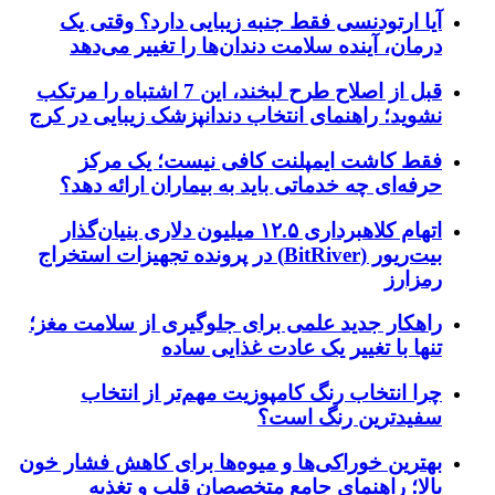
آیا ارتودنسی فقط جنبه زیبایی دارد؟ وقتی یک
درمان، آینده سلامت دندان‌ها را تغییر می‌دهد
قبل از اصلاح طرح لبخند، این 7 اشتباه را مرتکب
نشوید؛ راهنمای انتخاب دندانپزشک زیبایی در کرج
فقط کاشت ایمپلنت کافی نیست؛ یک مرکز
حرفه‌ای چه خدماتی باید به بیماران ارائه دهد؟
اتهام کلاهبرداری ۱۲.۵ میلیون دلاری بنیان‌گذار
بیت‌ریور (BitRiver) در پرونده تجهیزات استخراج
رمزارز
راهکار جدید علمی برای جلوگیری از سلامت مغز؛
تنها با تغییر یک عادت غذایی ساده
چرا انتخاب رنگ کامپوزیت مهم‌تر از انتخاب
سفیدترین رنگ است؟
بهترین خوراکی‌ها و میوه‌ها برای کاهش فشار خون
بالا؛ راهنمای جامع متخصصان قلب و تغذیه