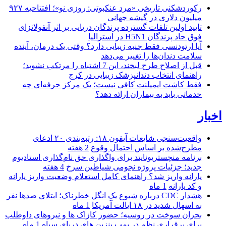
رکوردشکنی تاریخی «مرد عنکبوتی: روزی نو»؛ افتتاحیه ۹۲۷
میلیون دلاری در گیشه جهانی
تایید اولین تلفات گسترده پرندگان دریایی بر اثر آنفولانزای
فوق حاد پرندگان H5N1 در استرالیا
آیا ارتودنسی فقط جنبه زیبایی دارد؟ وقتی یک درمان، آینده
سلامت دندان‌ها را تغییر می‌دهد
قبل از اصلاح طرح لبخند، این 7 اشتباه را مرتکب نشوید؛
راهنمای انتخاب دندانپزشک زیبایی در کرج
فقط کاشت ایمپلنت کافی نیست؛ یک مرکز حرفه‌ای چه
خدماتی باید به بیماران ارائه دهد؟
اخبار
واقعیت‌سنجی شایعات آیفون ۱۸: رتبه‌بندی ۲۰ ادعای
مطرح‌شده بر اساس احتمال وقوع
2 هفته
برنامه منچستریونایتد برای واگذاری حق نام‌گذاری استادیوم
جدید؛ جزئیات پروژه نجومی شیاطین سرخ
4 هفته
یارانه واریز شد؟ راهنمای کامل استعلام وضعیت واریز یارانه
و کد یارانه
1 ماه
هشدار CDC درباره شیوع یک انگل خطرناک؛ ابتلای صدها نفر
به اسهال شدید در ۱۸ ایالت آمریکا
1 ماه
بحران سوخت در روسیه؛ حضور کازاک‌ ها و نیروهای داوطلب
برای برقراری نظم در پمپ بنزین‌ های دریای سیاه
1 ماه