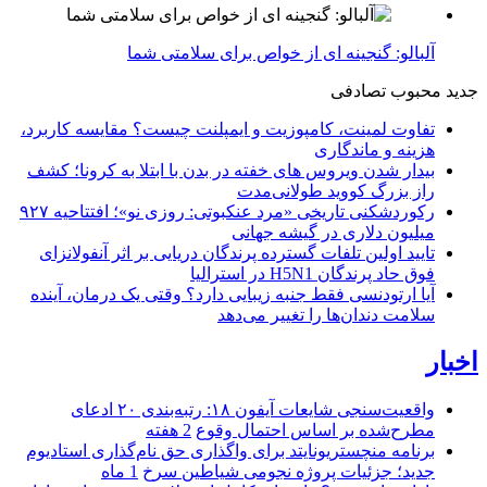
آلبالو: گنجینه ای از خواص برای سلامتی شما
جدید
محبوب
تصادفی
تفاوت لمینت، کامپوزیت و ایمپلنت چیست؟ مقایسه کاربرد،
هزینه و ماندگاری
بیدار شدن ویروس‌ های خفته در بدن با ابتلا به کرونا؛ کشف
راز بزرگ کووید طولانی‌مدت
رکوردشکنی تاریخی «مرد عنکبوتی: روزی نو»؛ افتتاحیه ۹۲۷
میلیون دلاری در گیشه جهانی
تایید اولین تلفات گسترده پرندگان دریایی بر اثر آنفولانزای
فوق حاد پرندگان H5N1 در استرالیا
آیا ارتودنسی فقط جنبه زیبایی دارد؟ وقتی یک درمان، آینده
سلامت دندان‌ها را تغییر می‌دهد
اخبار
واقعیت‌سنجی شایعات آیفون ۱۸: رتبه‌بندی ۲۰ ادعای
مطرح‌شده بر اساس احتمال وقوع
2 هفته
برنامه منچستریونایتد برای واگذاری حق نام‌گذاری استادیوم
جدید؛ جزئیات پروژه نجومی شیاطین سرخ
1 ماه