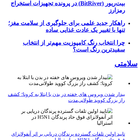
بیت‌ریور (BitRiver) در پرونده تجهیزات استخراج
رمزارز
راهکار جدید علمی برای جلوگیری از سلامت مغز؛
تنها با تغییر یک عادت غذایی ساده
چرا انتخاب رنگ کامپوزیت مهم‌تر از انتخاب
سفیدترین رنگ است؟
سلامتی
بیدار شدن ویروس‌ های خفته در بدن با ابتلا به کرونا؛ کشف
راز بزرگ کووید طولانی‌مدت
تایید اولین تلفات گسترده پرندگان دریایی بر اثر آنفولانزای
فوق حاد پرندگان H5N1 در استرالیا