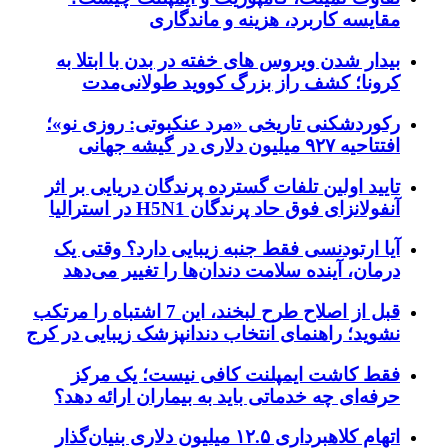
مقایسه کاربرد، هزینه و ماندگاری
بیدار شدن ویروس‌ های خفته در بدن با ابتلا به
کرونا؛ کشف راز بزرگ کووید طولانی‌مدت
رکوردشکنی تاریخی «مرد عنکبوتی: روزی نو»؛
افتتاحیه ۹۲۷ میلیون دلاری در گیشه جهانی
تایید اولین تلفات گسترده پرندگان دریایی بر اثر
آنفولانزای فوق حاد پرندگان H5N1 در استرالیا
آیا ارتودنسی فقط جنبه زیبایی دارد؟ وقتی یک
درمان، آینده سلامت دندان‌ها را تغییر می‌دهد
قبل از اصلاح طرح لبخند، این 7 اشتباه را مرتکب
نشوید؛ راهنمای انتخاب دندانپزشک زیبایی در کرج
فقط کاشت ایمپلنت کافی نیست؛ یک مرکز
حرفه‌ای چه خدماتی باید به بیماران ارائه دهد؟
اتهام کلاهبرداری ۱۲.۵ میلیون دلاری بنیان‌گذار