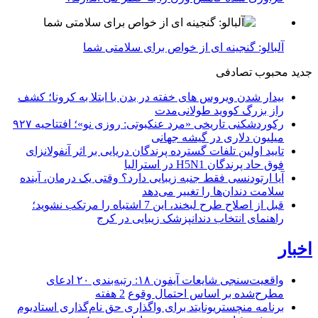
آلبالو: گنجینه ای از خواص برای سلامتی شما
جدید
محبوب
تصادفی
بیدار شدن ویروس‌ های خفته در بدن با ابتلا به کرونا؛ کشف
راز بزرگ کووید طولانی‌مدت
رکوردشکنی تاریخی «مرد عنکبوتی: روزی نو»؛ افتتاحیه ۹۲۷
میلیون دلاری در گیشه جهانی
تایید اولین تلفات گسترده پرندگان دریایی بر اثر آنفولانزای
فوق حاد پرندگان H5N1 در استرالیا
آیا ارتودنسی فقط جنبه زیبایی دارد؟ وقتی یک درمان، آینده
سلامت دندان‌ها را تغییر می‌دهد
قبل از اصلاح طرح لبخند، این 7 اشتباه را مرتکب نشوید؛
راهنمای انتخاب دندانپزشک زیبایی در کرج
اخبار
واقعیت‌سنجی شایعات آیفون ۱۸: رتبه‌بندی ۲۰ ادعای
مطرح‌شده بر اساس احتمال وقوع
2 هفته
برنامه منچستریونایتد برای واگذاری حق نام‌گذاری استادیوم