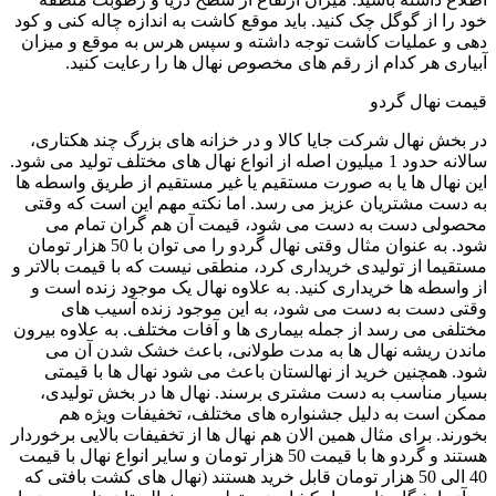
خود را از گوگل چک کنید. باید موقع کاشت به اندازه چاله کنی و کود
دهی و عملیات کاشت توجه داشته و سپس هرس به موقع و میزان
آبیاری هر کدام از رقم های مخصوص نهال ها را رعایت کنید
.
قیمت نهال گردو
در بخش نهال شرکت جایا کالا و در خزانه های بزرگ چند هکتاری،
سالانه حدود 1 میلیون اصله از انواع نهال های مختلف تولید می شود.
این نهال ها یا به صورت مستقیم یا غیر مستقیم از طریق واسطه ها
به دست مشتریان عزیز می رسد. اما نکته مهم این است که وقتی
محصولی دست به دست می شود، قیمت آن هم گران تمام می
شود. به عنوان مثال وقتی نهال گردو را می توان با 50 هزار تومان
مستقیما از تولیدی خریداری کرد، منطقی نیست که با قیمت بالاتر و
از واسطه ها خریداری کنید. به علاوه نهال یک موجود زنده است و
وقتی دست به دست می شود، به این موجود زنده آسیب های
مختلفی می رسد از جمله بیماری ها و آفات مختلف. به علاوه بیرون
ماندن ریشه نهال ها به مدت طولانی، باعث خشک شدن آن می
شود. همچنین خرید از نهالستان باعث می شود نهال ها با قیمتی
بسیار مناسب به دست مشتری برسند. نهال ها در بخش تولیدی،
ممکن است به دلیل جشنواره های مختلف، تخفیفات ویژه هم
بخورند. برای مثال همین الان هم نهال ها از تخفیفات بالایی برخوردار
هستند و گردو ها با قیمت 50 هزار تومان و سایر انواع نهال با قیمت
40 الی 50 هزار تومان قابل خرید هستند (نهال های کشت بافتی که