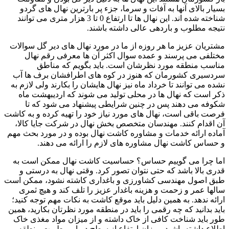
بسیار بالای آنها به آفات و سرما، جزء پر بارترین نهال های گردو
شناخته شده اند. این نهال ها تا ارتفاع 0 تا 3 هزار متری می توانند
نتیجه مطلوب و باردهی عالی داشته باشند.
مشتریان عزیز ما هر روزه از ما در مورد نهال های دیر گل سوالات
مختلفی می پرسند و عمده سوال اکثر آن ها معرفی رقم نهال
مناسب منطقه مورد نظرشان است. باید بگویم که مناطق
سردسیری کشورمان که هنوز در کوه های اطرافشان برف ها آب
نشده می توانند تا خرداد ماه نیز نهال هایشان را بکارند ولی لازم به
ذکر است که نهال ها در محلی تولید می شوند که اردیبهشت ماه
شکوفه می دهند پس در چنین شرایطی پیشنهاد می شود که تا
فرصت باقی است، نهال های مورد نیاز خود را تهیه کرده و به کاشت
آن اقدام کنند. مهندسان متخصص بخش نهال در شرکت جایا کالا،
آماده ارائه خدمات و مشاوره کاشت نهال بوده و در مورد بحث مهم
و حساس کاشت نهال مشاوره های لازم را ارائه می دهند
.
اما چرا می گوییم حساس؟ حساسیت کاشت نهال ممکن است به
قدری بالا باشد که حتی نتوان تصور کرد. وقتی نهال به درستی و
طبق اصول مهندسی کشاورزی و باغداری کاشته نشود، ممکن است
سالها عمر و زحمت و هزینه باغدار عزیز را تلف کند و هیچ ثمری
ارائه ندهد. به همین دلیل باید موقع کاشت به نکات مهم توجه کنید؛
باید بدانید که چه رقمی را باید در منطقه مورد نظرتان بکارید، همین
طور باید شناخت کافی از خاک داشته و از میزان مواد مغذی خاک
اطلاع داشته باشید. میزان ارتفاع از سطح دریا و رطوبت منطقه