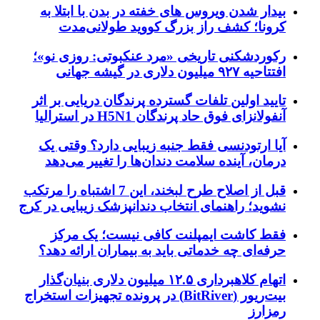
بیدار شدن ویروس‌ های خفته در بدن با ابتلا به
کرونا؛ کشف راز بزرگ کووید طولانی‌مدت
رکوردشکنی تاریخی «مرد عنکبوتی: روزی نو»؛
افتتاحیه ۹۲۷ میلیون دلاری در گیشه جهانی
تایید اولین تلفات گسترده پرندگان دریایی بر اثر
آنفولانزای فوق حاد پرندگان H5N1 در استرالیا
آیا ارتودنسی فقط جنبه زیبایی دارد؟ وقتی یک
درمان، آینده سلامت دندان‌ها را تغییر می‌دهد
قبل از اصلاح طرح لبخند، این 7 اشتباه را مرتکب
نشوید؛ راهنمای انتخاب دندانپزشک زیبایی در کرج
فقط کاشت ایمپلنت کافی نیست؛ یک مرکز
حرفه‌ای چه خدماتی باید به بیماران ارائه دهد؟
اتهام کلاهبرداری ۱۲.۵ میلیون دلاری بنیان‌گذار
بیت‌ریور (BitRiver) در پرونده تجهیزات استخراج
رمزارز