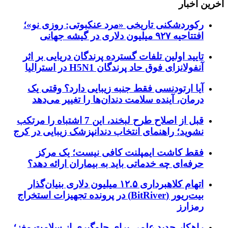
آخرین اخبار
رکوردشکنی تاریخی «مرد عنکبوتی: روزی نو»؛
افتتاحیه ۹۲۷ میلیون دلاری در گیشه جهانی
تایید اولین تلفات گسترده پرندگان دریایی بر اثر
آنفولانزای فوق حاد پرندگان H5N1 در استرالیا
آیا ارتودنسی فقط جنبه زیبایی دارد؟ وقتی یک
درمان، آینده سلامت دندان‌ها را تغییر می‌دهد
قبل از اصلاح طرح لبخند، این 7 اشتباه را مرتکب
نشوید؛ راهنمای انتخاب دندانپزشک زیبایی در کرج
فقط کاشت ایمپلنت کافی نیست؛ یک مرکز
حرفه‌ای چه خدماتی باید به بیماران ارائه دهد؟
اتهام کلاهبرداری ۱۲.۵ میلیون دلاری بنیان‌گذار
بیت‌ریور (BitRiver) در پرونده تجهیزات استخراج
رمزارز
راهکار جدید علمی برای جلوگیری از سلامت مغز؛