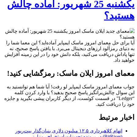
یکشنبه 25 شهریور: آماده چالش
هستید؟
آیا برای حل معمای امروز ماسک ایمپایر آماده‌اید؟ این معما شما را
به دنیای رمزآلود ارزهای دیجیتال می‌برد. با یافتن پاسخ صحیح، نه
تنها پاداش دریافت می‌کنید، بلکه دانش خود را در این زمینه افزایش
خواهید داد.
معمای امروز ایلان ماسک: رمزگشایی کنید!
جواب معمای امروز ماسک ایمپایر لو رفت! آیا شما هم توانستید به
این سوال چالش‌برانگیز پاسخ صحیح بدهید؟ با وارد کردن کلمه
“Ledger” در قسمت کوئست، از دیگر کاربران پیشی بگیرید و جایزه
خود را دریافت کنید.
اخبار مرتبط
اتهام کلاهبرداری ۱۲.۵ میلیون دلاری بنیان‌گذار بیت‌ریور
(BitRiver) در پرونده تجهیزات استخراج رمزارز