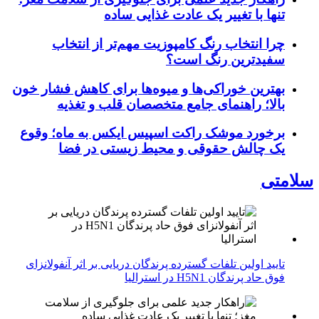
تنها با تغییر یک عادت غذایی ساده
چرا انتخاب رنگ کامپوزیت مهم‌تر از انتخاب
سفیدترین رنگ است؟
بهترین خوراکی‌ها و میوه‌ها برای کاهش فشار خون
بالا؛ راهنمای جامع متخصصان قلب و تغذیه
برخورد موشک راکت اسپیس ایکس به ماه؛ وقوع
یک چالش حقوقی و محیط زیستی در فضا
سلامتی
تایید اولین تلفات گسترده پرندگان دریایی بر اثر آنفولانزای
فوق حاد پرندگان H5N1 در استرالیا