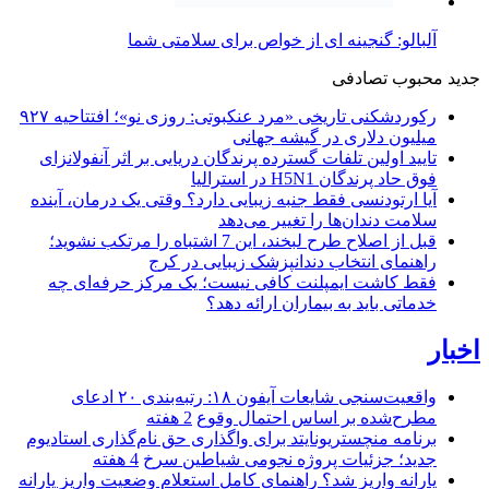
آلبالو: گنجینه ای از خواص برای سلامتی شما
جدید
محبوب
تصادفی
رکوردشکنی تاریخی «مرد عنکبوتی: روزی نو»؛ افتتاحیه ۹۲۷
میلیون دلاری در گیشه جهانی
تایید اولین تلفات گسترده پرندگان دریایی بر اثر آنفولانزای
فوق حاد پرندگان H5N1 در استرالیا
آیا ارتودنسی فقط جنبه زیبایی دارد؟ وقتی یک درمان، آینده
سلامت دندان‌ها را تغییر می‌دهد
قبل از اصلاح طرح لبخند، این 7 اشتباه را مرتکب نشوید؛
راهنمای انتخاب دندانپزشک زیبایی در کرج
فقط کاشت ایمپلنت کافی نیست؛ یک مرکز حرفه‌ای چه
خدماتی باید به بیماران ارائه دهد؟
اخبار
واقعیت‌سنجی شایعات آیفون ۱۸: رتبه‌بندی ۲۰ ادعای
مطرح‌شده بر اساس احتمال وقوع
2 هفته
برنامه منچستریونایتد برای واگذاری حق نام‌گذاری استادیوم
جدید؛ جزئیات پروژه نجومی شیاطین سرخ
4 هفته
یارانه واریز شد؟ راهنمای کامل استعلام وضعیت واریز یارانه