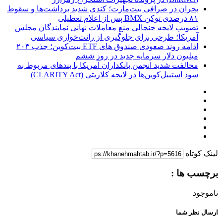
بحران در صرافی بیت‌مارت؛ کندی شدید برداشت‌ها و سقوط
۸۱ درصدی توکن BMX پس از اعلام تعطیلی
تصویب لایحه جنجالی منع معاملات نهانی نمایندگان مجلس
آمریکا؛ طرحی برای جلوگیری از رانت‌خواری سیاسی
ادامه روند صعودی صندوق‌ های ETF بیت‌کوین؛ جذب ۲۰۳
میلیون دلار سرمایه جدید در روز ششم
مخالفت شدید انجمن بانکداران آمریکا با بندهای مربوط به
سود استیبل‌کوین‌ها در لایحه کلاریتی (CLARITY Act)
لینک کوتاه
برچسب ها :
ناموجود
ارسال نظر شما