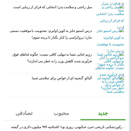
مبل راحتی و سلامت بدن؛ انتخابی که فراتر از زیبایی است
درس استیو جابز به کوین اولیری: محبوبیت با موفقیت نسبتی
ندارد؛ بروکراسی را کنار بگذار تا برنده شوی!
رژیم غذایی شما به تنهایی کافی نیست: چگونه غذاهای فوق
فرآوری شده کاهش وزن را به خطر می اندازند؟
آلبالو: گنجینه ای از خواص برای سلامتی شما
جدید
محبوب
تصادفی
رکوردشکنی تاریخی «مرد عنکبوتی: روزی نو»؛ افتتاحیه ۹۲۷ میلیون دلاری در گیشه