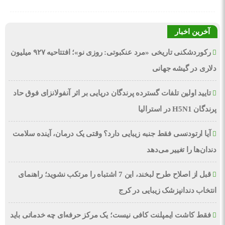
آخرین اخبار
رکوردشکنی تاریخی «مرد عنکبوتی: روزی نو»؛ افتتاحیه ۹۲۷ میلیون
دلاری در گیشه جهانی
تایید اولین تلفات گسترده پرندگان دریایی بر اثر آنفولانزای فوق حاد
پرندگان H5N1 در استرالیا
آیا ارتودنسی فقط جنبه زیبایی دارد؟ وقتی یک درمان، آینده سلامت
دندان‌ها را تغییر می‌دهد
قبل از اصلاح طرح لبخند، این 7 اشتباه را مرتکب نشوید؛ راهنمای
انتخاب دندانپزشک زیبایی در کرج
فقط کاشت ایمپلنت کافی نیست؛ یک مرکز حرفه‌ای چه خدماتی باید