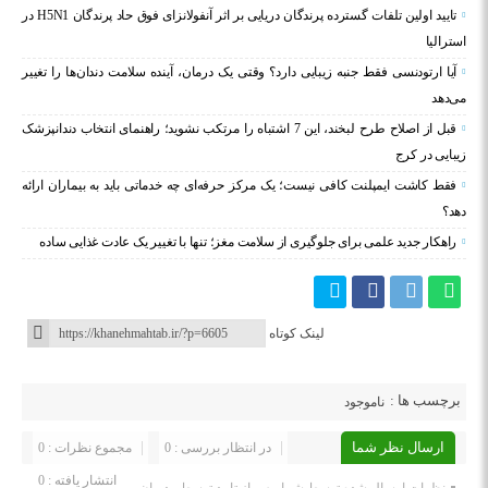
تایید اولین تلفات گسترده پرندگان دریایی بر اثر آنفولانزای فوق حاد پرندگان H5N1 در
استرالیا
آیا ارتودنسی فقط جنبه زیبایی دارد؟ وقتی یک درمان، آینده سلامت دندان‌ها را تغییر
می‌دهد
قبل از اصلاح طرح لبخند، این 7 اشتباه را مرتکب نشوید؛ راهنمای انتخاب دندانپزشک
زیبایی در کرج
فقط کاشت ایمپلنت کافی نیست؛ یک مرکز حرفه‌ای چه خدماتی باید به بیماران ارائه
دهد؟
راهکار جدید علمی برای جلوگیری از سلامت مغز؛ تنها با تغییر یک عادت غذایی ساده
لینک کوتاه
برچسب ها :
ناموجود
ارسال نظر شما
در انتظار بررسی : 0
مجموع نظرات : 0
انتشار یافته : 0