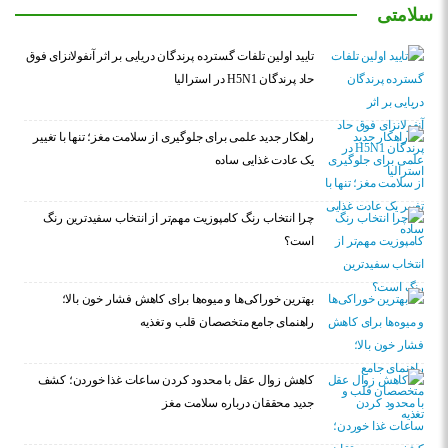
سلامتی
تایید اولین تلفات گسترده پرندگان دریایی بر اثر آنفولانزای فوق
حاد پرندگان H5N1 در استرالیا
راهکار جدید علمی برای جلوگیری از سلامت مغز؛ تنها با تغییر
یک عادت غذایی ساده
چرا انتخاب رنگ کامپوزیت مهم‌تر از انتخاب سفیدترین رنگ
است؟
بهترین خوراکی‌ها و میوه‌ها برای کاهش فشار خون بالا؛
راهنمای جامع متخصصان قلب و تغذیه
کاهش زوال عقل با محدود کردن ساعات غذا خوردن؛ کشف
جدید محققان درباره سلامت مغز