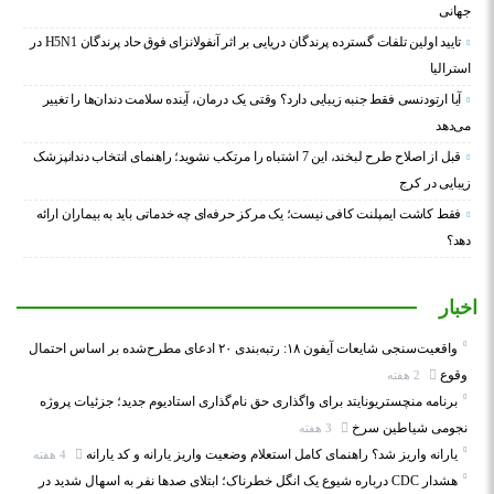
جهانی
تایید اولین تلفات گسترده پرندگان دریایی بر اثر آنفولانزای فوق حاد پرندگان H5N1 در
استرالیا
آیا ارتودنسی فقط جنبه زیبایی دارد؟ وقتی یک درمان، آینده سلامت دندان‌ها را تغییر
می‌دهد
قبل از اصلاح طرح لبخند، این 7 اشتباه را مرتکب نشوید؛ راهنمای انتخاب دندانپزشک
زیبایی در کرج
فقط کاشت ایمپلنت کافی نیست؛ یک مرکز حرفه‌ای چه خدماتی باید به بیماران ارائه
دهد؟
اخبار
واقعیت‌سنجی شایعات آیفون ۱۸: رتبه‌بندی ۲۰ ادعای مطرح‌شده بر اساس احتمال
وقوع
2 هفته
برنامه منچستریونایتد برای واگذاری حق نام‌گذاری استادیوم جدید؛ جزئیات پروژه
نجومی شیاطین سرخ
3 هفته
یارانه واریز شد؟ راهنمای کامل استعلام وضعیت واریز یارانه و کد یارانه
4 هفته
هشدار CDC درباره شیوع یک انگل خطرناک؛ ابتلای صدها نفر به اسهال شدید در