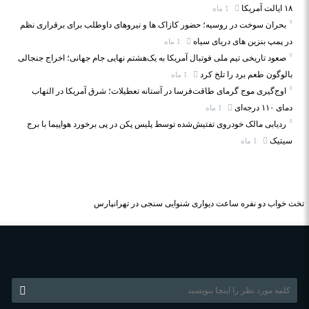
۱۸ ایالت آمریکا
1 ماه
بحران سوخت در روسیه؛ حضور کازاک‌ ها و نیروهای داوطلب برای برقراری نظم
در پمپ بنزین‌ های دریای سیاه
1 ماه
صعود تاریخی تیم ملی فوتبال آمریکا به یک‌هشتم نهایی جام جهانی؛ اخراج جنجالی
بالوگون طعم برد را تلخ کرد
1 ماه
اوج‌گیری موج گرمای طاقت‌فرسا در آستانه تعطیلات؛ شرق آمریکا در التهاب
دمای ۱۱۰ درجه‌ای
1 ماه
ردیابی مالک خودروی تفتیش‌شده توسط پلیس پکن در پی برخورد هواپیما با برج
سیتیک
1 ماه
تخت خواب دو نفره
ساعت دیواری
شنوایی سنجی در تهرانپارس