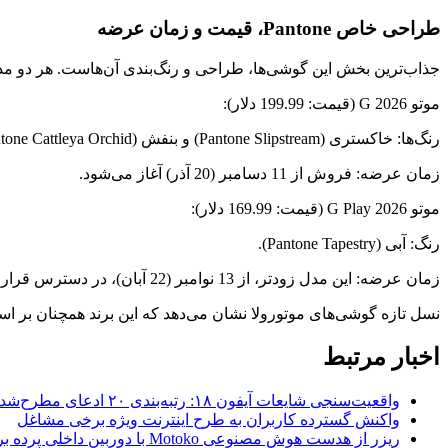
طراحی خاص Pantone، قیمت و زمان عرضه
جذاب‌ترین بخش این گوشی‌ها، طراحی و رنگ‌بندی آن‌هاست. هر دو مدل دارا
موتو G 2026 (قیمت: 199.99 دلار):
رنگ‌ها: خاکستری (Pantone Slipstream) و بنفش (Pantone Cattleya Orchid).
زمان عرضه: فروش از 11 دسامبر (20 آذر) آغاز می‌شود.
موتو G Play 2026 (قیمت: 169.99 دلار):
رنگ: آبی (Pantone Tapestry).
زمان عرضه: این مدل زودتر، از 13 نوامبر (22 آبان)، در دسترس قرار می‌گیرد.
نسل تازه گوشی‌های موتورولا نشان می‌دهد که این برند همچنان بر اس
اخبار مرتبط
واقعیت‌سنجی شایعات آیفون ۱۸: رتبه‌بندی ۲۰ ادعای مطرح‌شده بر اساس احتمال وقوع
واکنش گسترده کاربران به طرح اینترنت ویژه برخی مشاغل
ریزر از هدست هوش مصنوعی Motoko با دوربین داخلی پرده برداشت