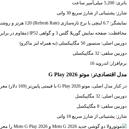
باتری: 5,200 میلی‌آمپر ساعت
شارژ: پشتیبانی از شارژ سریع 30 واتی
نمایشگر: 6.7 اینچی با نرخ تازه‌سازی (Refresh Rate) 120 هرتز و روشنایی 1000 نیت
محافظت: صفحه نمایش گوریلا گلس 3 و گواهی IP52 (مقاوم در برابر پاشش آب و گردوغبار)
دوربین اصلی: سنسور 50 مگاپیکسلی (به همراه لنز ماکرو)
دوربین سلفی: 32 مگاپیکسلی
نرم‌افزار: اندروید 16
مدل اقتصادی‌تر: موتو G Play 2026
در کنار مدل اصلی، موتو G Play 2026 با قیمتی پایین‌تر (169 دلار) معرفی شده است. این گوشی ضمن داشتن مشخصات مشابه، در چند بخش کلیدی متفاوت است تا قیمت نهایی آن کاهش یابد:
دوربین اصلی: 32 مگاپیکسل
دوربین سلفی: 8 مگاپیکسل
شارژ: پشتیبانی از شارژ سریع 18 واتی