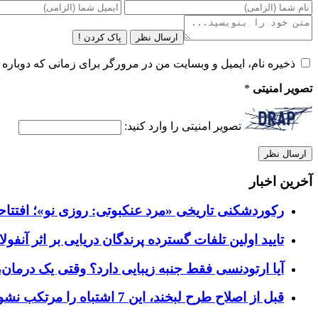
ارسال نظر
پاک کردن !
ذخیره نام، ایمیل و وبسایت من در مرورگر برای زمانی که دوباره 
تصویر امنیتی
*
تصویر امنیتی را وارد کنید:
آخرین اخبار
رکوردشکنی تاریخی «مرد عنکبوتی: روزی نو»؛ افتتاحیه ۹۲۷ میلیون دلاری در گیشه ج
تایید اولین تلفات گسترده پرندگان دریایی بر اثر آنفولانزای فوق ح
آیا ارتودنسی فقط جنبه زیبایی دارد؟ وقتی یک درمان، 
قبل از اصلاح طرح لبخند، این 7 اشتباه را مرتکب نشوید؛ راهنمای انتخاب دندانپزشک زیبایی در کرج