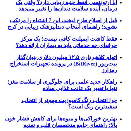
آیا ارتودنسی فقط جنبه زیبایی دارد؟ وقتی یک
درمان، آینده سلامت دندان‌ها را تغییر می‌دهد
قبل از اصلاح طرح لبخند، این 7 اشتباه را مرتکب
نشوید؛ راهنمای انتخاب دندانپزشک زیبایی در کرج
فقط کاشت ایمپلنت کافی نیست؛ یک مرکز
حرفه‌ای چه خدماتی باید به بیماران ارائه دهد؟
اتهام کلاهبرداری ۱۲.۵ میلیون دلاری بنیان‌گذار
بیت‌ریور (BitRiver) در پرونده تجهیزات استخراج
رمزارز
راهکار جدید علمی برای جلوگیری از سلامت مغز؛
تنها با تغییر یک عادت غذایی ساده
چرا انتخاب رنگ کامپوزیت مهم‌تر از انتخاب
سفیدترین رنگ است؟
بهترین خوراکی‌ها و میوه‌ها برای کاهش فشار خون
بالا؛ راهنمای جامع متخصصان قلب و تغذیه