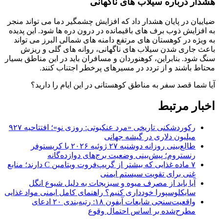
هشدار درباره سیلاب های ناگهانی
ضیاییان در پایان هشدار داد که افزایش چشمگیر دما می تواند منجر
به افزایش ذوب برف های باقیمانده در درون دره ها شود. این پدیده
به ویژه در کوهستان های مرتفع دامنه های شمالی البرز می تواند
باعث جاری شدن سیلاب های ناگهانی، روانه های گلی و ریزش
سنگ شود. بنابراین، کوهنوردان و مسافران باید در این مناطق بسیار
محتاط باشند و از تردد در مسیرهای پرخطر اجتناب کنند.
آیا شما قصد سفر به مناطق کوهستانی در این ایام را دارید؟
اخبار مرتبط
رکوردشکنی تاریخی «مرد عنکبوتی: روزی نو»؛ افتتاحیه ۹۲۷
میلیون دلاری در گیشه جهانی
طالع‌بینی روزانه دوشنبه ۲۷ ژوئیه ۲۰۲۶ با کریستوفر
رنستروم؛ پیش‌بینی وضعیت برج‌های دوازده‌گانه
۷ ماده غذایی که بیشتر از گریپ‌فروت ویتامین C دارند؛ منابع
غنی برای تقویت سیستم ایمنی
آیا باید از مصرف میوه و سبزیجات به دلیل شیوع انگل
سایکلوسپورا خودداری کنیم؟ راهنمای کامل ایمنی مواد غذایی
واقعیت‌سنجی شایعات آیفون ۱۸: رتبه‌بندی ۲۰ ادعای
مطرح‌شده بر اساس احتمال وقوع