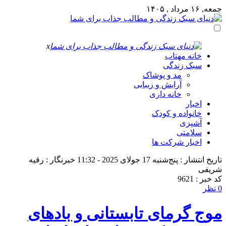
جمعه, ۱۶ مرداد , ۱۴۰۵
x
خانه مهتاب
سبک زندگی
مد و پوشاک
آرایش و زیبایی
خانه داری
اخبار
خانواده و کودک
آشپزی
سلامتی
اخبار شرکت ها
تاریخ انتشار : پنج‌شنبه 17 جولای 2025 - 11:32
خبرنگار : رقیه
شریفی
کد خبر : 9621
0 نظر
موج گرمای تابستانی و بادهای