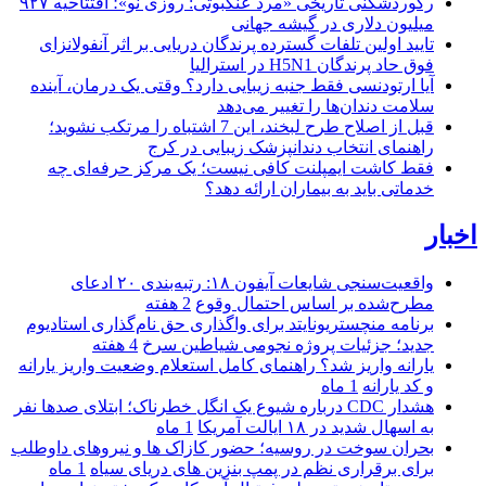
رکوردشکنی تاریخی «مرد عنکبوتی: روزی نو»؛ افتتاحیه ۹۲۷
میلیون دلاری در گیشه جهانی
تایید اولین تلفات گسترده پرندگان دریایی بر اثر آنفولانزای
فوق حاد پرندگان H5N1 در استرالیا
آیا ارتودنسی فقط جنبه زیبایی دارد؟ وقتی یک درمان، آینده
سلامت دندان‌ها را تغییر می‌دهد
قبل از اصلاح طرح لبخند، این 7 اشتباه را مرتکب نشوید؛
راهنمای انتخاب دندانپزشک زیبایی در کرج
فقط کاشت ایمپلنت کافی نیست؛ یک مرکز حرفه‌ای چه
خدماتی باید به بیماران ارائه دهد؟
اخبار
واقعیت‌سنجی شایعات آیفون ۱۸: رتبه‌بندی ۲۰ ادعای
مطرح‌شده بر اساس احتمال وقوع
2 هفته
برنامه منچستریونایتد برای واگذاری حق نام‌گذاری استادیوم
جدید؛ جزئیات پروژه نجومی شیاطین سرخ
4 هفته
یارانه واریز شد؟ راهنمای کامل استعلام وضعیت واریز یارانه
و کد یارانه
1 ماه
هشدار CDC درباره شیوع یک انگل خطرناک؛ ابتلای صدها نفر
به اسهال شدید در ۱۸ ایالت آمریکا
1 ماه
بحران سوخت در روسیه؛ حضور کازاک‌ ها و نیروهای داوطلب
برای برقراری نظم در پمپ بنزین‌ های دریای سیاه
1 ماه