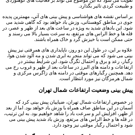
تقویت می شود که این موضوع می تواند بر فعالیت های کوهنوردی
و طبیعت گردی تاثیر بگذارد.
بر اساس نقشه های هواشناسی و پیش بینی های آتی، مهمترین پدیده
جوی در مناطق کوهستانی، وزش باد خواهد بود که گاهی شدید می
شود. این بادهای شدید به ویژه در ساعت های بعد از ظهر و عصر، در
قله ها و خط الراس های مرتفع، به سرعت بسیار بالا می رسند و
حتی ممکن است با خیزش گرد و خاک همراه باشند.
علاوه بر این، در طول این دو روز، ناپایداری های همرفتی نیز پیش
بینی می شود که می تواند منجر به ابری شدن و مه آلود شدن هوا،
رگبار، رعد و برق و احتمال تگرگ شود. این شرایط بیشتر در
ارتفاعات و دامنه های البرز در ساعات بعد از ظهر و غروب رخ می
دهد. همچنین رگبارهای موقتی در دامنه های زاگرس مرکزی و
شمال هرمزگان نیز مورد انتظار است.
پیش بینی وضعیت ارتفاعات شمال تهران
در خصوص ارتفاعات شمال تهران، ضیاییان پیش بینی کرد که
آسمان در این مناطق صاف همراه با وزش باد خواهد بود. اما از بعد
از ظهر، افزایش ابر و سرعت باد را شاهد خواهیم بود. به این ترتیب،
در قله ها و خط الراس های مرتفع، وزش باد شدید پیش بینی می
شود و احتمال رگبار موقتی نیز وجود دارد.