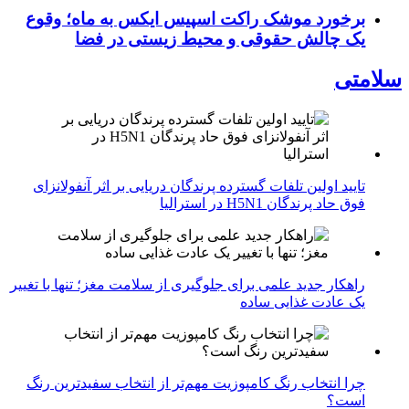
برخورد موشک راکت اسپیس ایکس به ماه؛ وقوع
یک چالش حقوقی و محیط زیستی در فضا
سلامتی
تایید اولین تلفات گسترده پرندگان دریایی بر اثر آنفولانزای
فوق حاد پرندگان H5N1 در استرالیا
راهکار جدید علمی برای جلوگیری از سلامت مغز؛ تنها با تغییر
یک عادت غذایی ساده
چرا انتخاب رنگ کامپوزیت مهم‌تر از انتخاب سفیدترین رنگ
است؟