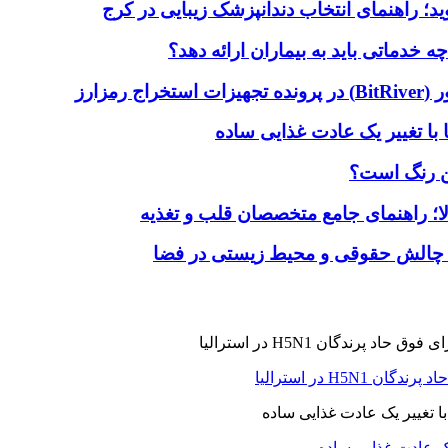
دماتی باید به بیماران ارائه دهد؟
با تغییر یک عادت غذایی ساده
ین رنگ است؟
لا؛ راهنمای جامع متخصصان قلب و تغذیه
 چالش حقوقی و محیط زیستی در فضا
H5N در استرالیا
یک عادت غذایی ساده