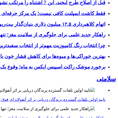
قبل از اصلاح طرح لبخند، این 7 اشتباه را مرتکب نشوید؛ راهنمای انتخاب دندانپزشک زیبایی در کرج
فقط کاشت ایمپلنت کافی نیست؛ یک مرکز حرفه‌ای چه خ
اتهام کلاهبرداری ۱۲.۵ میلیون دلاری بنیان‌گذار بیت‌ریور (BitRiver) در پرونده تجهیزات استخراج رمزارز
راهکار جدید علمی برای جلوگیری از سلامت مغز؛ تنها 
چرا انتخاب رنگ کامپوزیت مهم‌تر از انتخاب سفیدتر
بهترین خوراکی‌ها و میوه‌ها برای کاهش فشار خون با
برخورد موشک راکت اسپیس ایکس به ماه؛ وقوع یک
سلامتی
تایید اولین تلفات گسترده پرندگان دریایی بر اثر آنفولانزای فوق حاد پرندگان 1
راهکار جدید علمی برای جلوگیری از سلامت مغز؛ تنها با تغییر 