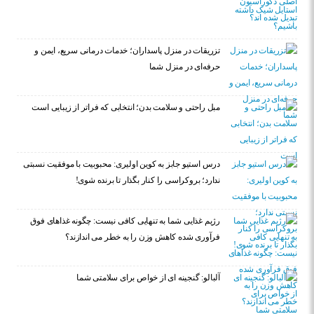
تزریقات در منزل پاسداران؛ خدمات درمانی سریع، ایمن و
حرفه‌ای در منزل شما
مبل راحتی و سلامت بدن؛ انتخابی که فراتر از زیبایی است
درس استیو جابز به کوین اولیری: محبوبیت با موفقیت نسبتی
ندارد؛ بروکراسی را کنار بگذار تا برنده شوی!
رژیم غذایی شما به تنهایی کافی نیست: چگونه غذاهای فوق
فرآوری شده کاهش وزن را به خطر می اندازند؟
آلبالو: گنجینه ای از خواص برای سلامتی شما