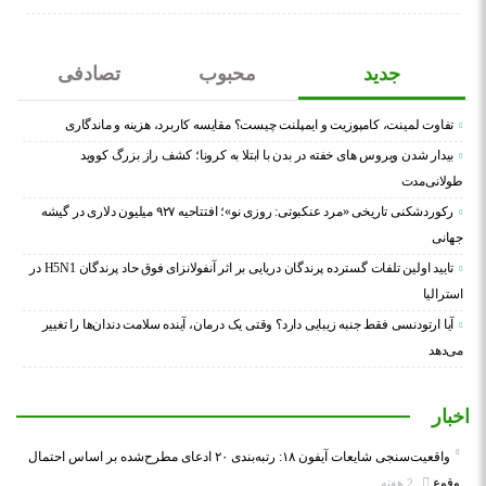
جدید
محبوب
تصادفی
تفاوت لمینت، کامپوزیت و ایمپلنت چیست؟ مقایسه کاربرد، هزینه و ماندگاری
بیدار شدن ویروس‌ های خفته در بدن با ابتلا به کرونا؛ کشف راز بزرگ کووید
طولانی‌مدت
رکوردشکنی تاریخی «مرد عنکبوتی: روزی نو»؛ افتتاحیه ۹۲۷ میلیون دلاری در گیشه
جهانی
تایید اولین تلفات گسترده پرندگان دریایی بر اثر آنفولانزای فوق حاد پرندگان H5N1 در
استرالیا
آیا ارتودنسی فقط جنبه زیبایی دارد؟ وقتی یک درمان، آینده سلامت دندان‌ها را تغییر
می‌دهد
اخبار
واقعیت‌سنجی شایعات آیفون ۱۸: رتبه‌بندی ۲۰ ادعای مطرح‌شده بر اساس احتمال
وقوع
2 هفته