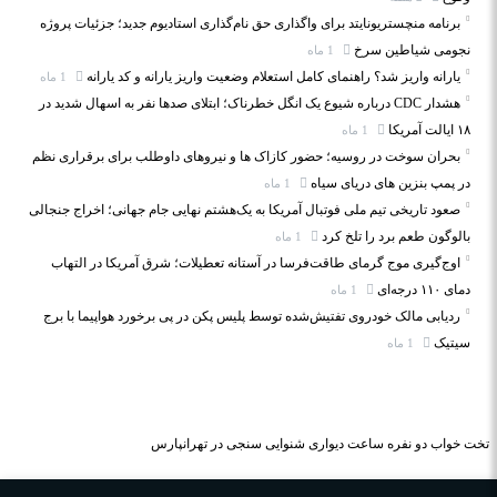
برنامه منچستریونایتد برای واگذاری حق نام‌گذاری استادیوم جدید؛ جزئیات پروژه
نجومی شیاطین سرخ
1 ماه
یارانه واریز شد؟ راهنمای کامل استعلام وضعیت واریز یارانه و کد یارانه
1 ماه
هشدار CDC درباره شیوع یک انگل خطرناک؛ ابتلای صدها نفر به اسهال شدید در
۱۸ ایالت آمریکا
1 ماه
بحران سوخت در روسیه؛ حضور کازاک‌ ها و نیروهای داوطلب برای برقراری نظم
در پمپ بنزین‌ های دریای سیاه
1 ماه
صعود تاریخی تیم ملی فوتبال آمریکا به یک‌هشتم نهایی جام جهانی؛ اخراج جنجالی
بالوگون طعم برد را تلخ کرد
1 ماه
اوج‌گیری موج گرمای طاقت‌فرسا در آستانه تعطیلات؛ شرق آمریکا در التهاب
دمای ۱۱۰ درجه‌ای
1 ماه
ردیابی مالک خودروی تفتیش‌شده توسط پلیس پکن در پی برخورد هواپیما با برج
سیتیک
1 ماه
تخت خواب دو نفره
ساعت دیواری
شنوایی سنجی در تهرانپارس