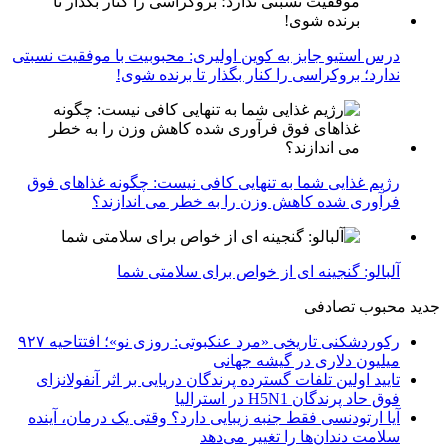
درس استیو جابز به کوین اولیری: محبوبیت با موفقیت نسبتی
ندارد؛ بروکراسی را کنار بگذار تا برنده شوی!
رژیم غذایی شما به تنهایی کافی نیست: چگونه غذاهای فوق
فرآوری شده کاهش وزن را به خطر می اندازند؟
آلبالو: گنجینه ای از خواص برای سلامتی شما
جدید
محبوب
تصادفی
رکوردشکنی تاریخی «مرد عنکبوتی: روزی نو»؛ افتتاحیه ۹۲۷
میلیون دلاری در گیشه جهانی
تایید اولین تلفات گسترده پرندگان دریایی بر اثر آنفولانزای
فوق حاد پرندگان H5N1 در استرالیا
آیا ارتودنسی فقط جنبه زیبایی دارد؟ وقتی یک درمان، آینده
سلامت دندان‌ها را تغییر می‌دهد