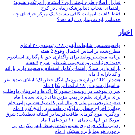
قبل از اصلاح طرح لبخند، این 7 اشتباه را مرتکب نشوید؛
راهنمای انتخاب دندانپزشک زیبایی در کرج
فقط کاشت ایمپلنت کافی نیست؛ یک مرکز حرفه‌ای چه
خدماتی باید به بیماران ارائه دهد؟
اخبار
واقعیت‌سنجی شایعات آیفون ۱۸: رتبه‌بندی ۲۰ ادعای
مطرح‌شده بر اساس احتمال وقوع
2 هفته
برنامه منچستریونایتد برای واگذاری حق نام‌گذاری استادیوم
جدید؛ جزئیات پروژه نجومی شیاطین سرخ
3 هفته
یارانه واریز شد؟ راهنمای کامل استعلام وضعیت واریز یارانه
و کد یارانه
1 ماه
هشدار CDC درباره شیوع یک انگل خطرناک؛ ابتلای صدها نفر
به اسهال شدید در ۱۸ ایالت آمریکا
1 ماه
بحران سوخت در روسیه؛ حضور کازاک‌ ها و نیروهای داوطلب
برای برقراری نظم در پمپ بنزین‌ های دریای سیاه
1 ماه
صعود تاریخی تیم ملی فوتبال آمریکا به یک‌هشتم نهایی جام
جهانی؛ اخراج جنجالی بالوگون طعم برد را تلخ کرد
1 ماه
اوج‌گیری موج گرمای طاقت‌فرسا در آستانه تعطیلات؛ شرق
آمریکا در التهاب دمای ۱۱۰ درجه‌ای
1 ماه
ردیابی مالک خودروی تفتیش‌شده توسط پلیس پکن در پی
برخورد هواپیما با برج سیتیک
1 ماه