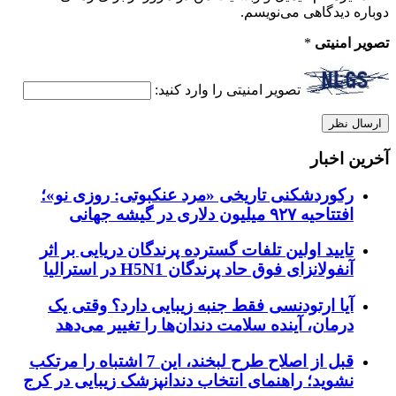
دوباره دیدگاهی می‌نویسم.
تصویر امنیتی
*
تصویر امنیتی را وارد کنید:
آخرین اخبار
رکوردشکنی تاریخی «مرد عنکبوتی: روزی نو»؛
افتتاحیه ۹۲۷ میلیون دلاری در گیشه جهانی
تایید اولین تلفات گسترده پرندگان دریایی بر اثر
آنفولانزای فوق حاد پرندگان H5N1 در استرالیا
آیا ارتودنسی فقط جنبه زیبایی دارد؟ وقتی یک
درمان، آینده سلامت دندان‌ها را تغییر می‌دهد
قبل از اصلاح طرح لبخند، این 7 اشتباه را مرتکب
نشوید؛ راهنمای انتخاب دندانپزشک زیبایی در کرج