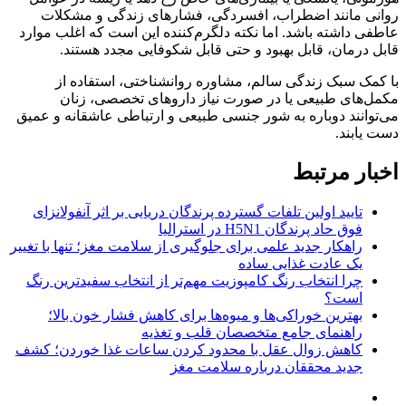
روانی مانند اضطراب، افسردگی، فشارهای زندگی و مشکلات
عاطفی داشته باشد. اما نکته دلگرم‌کننده این است که اغلب موارد
قابل درمان، قابل بهبود و حتی قابل شکوفایی مجدد هستند.
با کمک سبک زندگی سالم، مشاوره روانشناختی، استفاده از
مکمل‌های طبیعی یا در صورت نیاز داروهای تخصصی، زنان
می‌توانند دوباره به شور جنسی طبیعی و ارتباطی عاشقانه و عمیق
دست یابند.
اخبار مرتبط
تایید اولین تلفات گسترده پرندگان دریایی بر اثر آنفولانزای
فوق حاد پرندگان H5N1 در استرالیا
راهکار جدید علمی برای جلوگیری از سلامت مغز؛ تنها با تغییر
یک عادت غذایی ساده
چرا انتخاب رنگ کامپوزیت مهم‌تر از انتخاب سفیدترین رنگ
است؟
بهترین خوراکی‌ها و میوه‌ها برای کاهش فشار خون بالا؛
راهنمای جامع متخصصان قلب و تغذیه
کاهش زوال عقل با محدود کردن ساعات غذا خوردن؛ کشف
جدید محققان درباره سلامت مغز