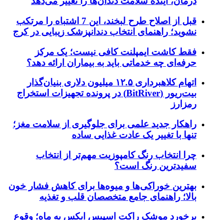
درمان، آینده سلامت دندان‌ها را تغییر می‌دهد
قبل از اصلاح طرح لبخند، این 7 اشتباه را مرتکب
نشوید؛ راهنمای انتخاب دندانپزشک زیبایی در کرج
فقط کاشت ایمپلنت کافی نیست؛ یک مرکز
حرفه‌ای چه خدماتی باید به بیماران ارائه دهد؟
اتهام کلاهبرداری ۱۲.۵ میلیون دلاری بنیان‌گذار
بیت‌ریور (BitRiver) در پرونده تجهیزات استخراج
رمزارز
راهکار جدید علمی برای جلوگیری از سلامت مغز؛
تنها با تغییر یک عادت غذایی ساده
چرا انتخاب رنگ کامپوزیت مهم‌تر از انتخاب
سفیدترین رنگ است؟
بهترین خوراکی‌ها و میوه‌ها برای کاهش فشار خون
بالا؛ راهنمای جامع متخصصان قلب و تغذیه
برخورد موشک راکت اسپیس ایکس به ماه؛ وقوع