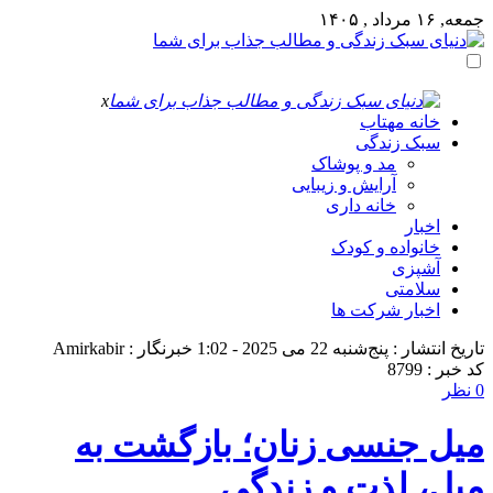
جمعه, ۱۶ مرداد , ۱۴۰۵
x
خانه مهتاب
سبک زندگی
مد و پوشاک
آرایش و زیبایی
خانه داری
اخبار
خانواده و کودک
آشپزی
سلامتی
اخبار شرکت ها
تاریخ انتشار : پنج‌شنبه 22 می 2025 - 1:02
خبرنگار : Amirkabir
کد خبر : 8799
0 نظر
میل جنسی زنان؛ بازگشت به
میل، لذت و زندگی