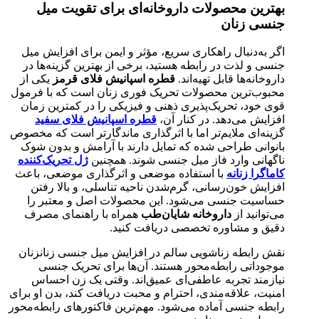
بهترین محصولات داروخانه‌ای برای تقویت میل
جنسی زنان
اگر به‌دنبال راهکاری سریع، مؤثر و ایمن برای افزایش میل
جنسی و لذت در رابطه هستید، برخی از بهترین گزینه‌ها در
داروخانه‌ها قابل تهیه‌اند.
قطره اسپانیش فلای قرمز
یکی از
محبوب‌ترین محصولات تحریک فوری زنان است که با فرمول
قوی خود، تحریک‌پذیری ذهنی و فیزیکی را در کمترین زمان
افزایش می‌دهد. در کنار آن،
قطره اسپانیش فلای سفید
گزینه‌ای ملایم‌تر اما با اثرگذاری ماندگارتر است که مخصوص
بانوانی طراحی شده که تمایل دارند با آرامش و بدون شوک
ناگهانی وارد فاز میل جنسی شوند. همچنین
ژل تحریک‌کننده
کاماگرا زنانه
با استفاده موضعی و اثرگذاری موضعی، باعث
افزایش خون‌رسانی، گرم‌شدن ناحیه تناسلی، و بالا رفتن
حساسیت جنسی می‌شود. این محصولات اصل و معتبر را
می‌توانید از
داروخانه شایان‌طب
همراه با راهنمای مصرف
دقیق و مشاوره تخصصی دریافت کنید.
نقش رابطه زناشویی سالم در افزایش میل جنسی زنانزنان
موجوداتی رابطه‌محور هستند. آن‌ها برای تحریک جنسی
نیازمند تجربه عاطفی‌ای عمیق‌اند. وقتی یک زن احساس
امنیت، علاقه‌مندی، احترام و محبت دریافت کند، بدن او برای
رابطه جنسی آماده می‌شود. مهم‌ترین فاکتورهای رابطه‌محور