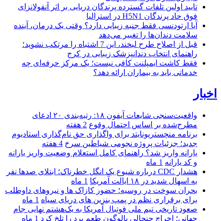
تایید اولین تلفات گسترده پرندگان دریایی بر اثر آنفولانزای
فوق حاد پرندگان H5N1 در استرالیا
آیا ارتودنسی فقط جنبه زیبایی دارد؟ وقتی یک درمان، آینده
سلامت دندان‌ها را تغییر می‌دهد
قبل از اصلاح طرح لبخند، این 7 اشتباه را مرتکب نشوید؛
راهنمای انتخاب دندانپزشک زیبایی در کرج
فقط کاشت ایمپلنت کافی نیست؛ یک مرکز حرفه‌ای چه
خدماتی باید به بیماران ارائه دهد؟
اخبار
واقعیت‌سنجی شایعات آیفون ۱۸: رتبه‌بندی ۲۰ ادعای
مطرح‌شده بر اساس احتمال وقوع
2 هفته
برنامه منچستریونایتد برای واگذاری حق نام‌گذاری استادیوم
جدید؛ جزئیات پروژه نجومی شیاطین سرخ
4 هفته
یارانه واریز شد؟ راهنمای کامل استعلام وضعیت واریز یارانه
و کد یارانه
1 ماه
هشدار CDC درباره شیوع یک انگل خطرناک؛ ابتلای صدها نفر
به اسهال شدید در ۱۸ ایالت آمریکا
1 ماه
بحران سوخت در روسیه؛ حضور کازاک‌ ها و نیروهای داوطلب
برای برقراری نظم در پمپ بنزین‌ های دریای سیاه
1 ماه
صعود تاریخی تیم ملی فوتبال آمریکا به یک‌هشتم نهایی جام
جهانی؛ اخراج جنجالی بالوگون طعم برد را تلخ کرد
1 ماه