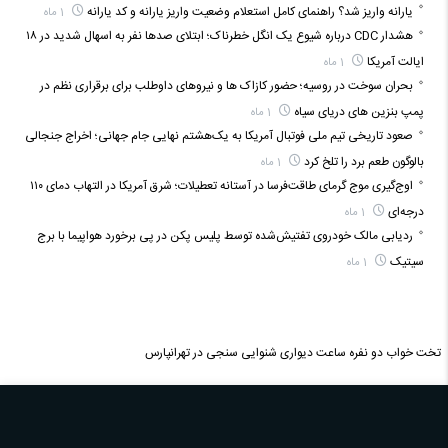
یارانه واریز شد؟ راهنمای کامل استعلام وضعیت واریز یارانه و کد یارانه
1 ماه
هشدار CDC درباره شیوع یک انگل خطرناک؛ ابتلای صدها نفر به اسهال شدید در ۱۸
ایالت آمریکا
1 ماه
بحران سوخت در روسیه؛ حضور کازاک‌ ها و نیروهای داوطلب برای برقراری نظم در
پمپ بنزین‌ های دریای سیاه
1 ماه
صعود تاریخی تیم ملی فوتبال آمریکا به یک‌هشتم نهایی جام جهانی؛ اخراج جنجالی
بالوگون طعم برد را تلخ کرد
1 ماه
اوج‌گیری موج گرمای طاقت‌فرسا در آستانه تعطیلات؛ شرق آمریکا در التهاب دمای ۱۱۰
درجه‌ای
1 ماه
ردیابی مالک خودروی تفتیش‌شده توسط پلیس پکن در پی برخورد هواپیما با برج
سیتیک
1 ماه
تخت خواب دو نفره
ساعت دیواری
شنوایی سنجی در تهرانپارس