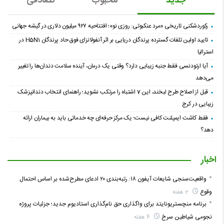
جدید
محبوب
تصادفی
رکوردشکنی تاریخی «مرد عنکبوتی: روزی نو»؛ افتتاحیه ۹۲۷ میلیون دلاری در گیشه جهانی
تایید اولین تلفات گسترده پرندگان دریایی بر اثر آنفولانزای فوق حاد پرندگان H5N1 در
استرالیا
آیا ارتودنسی فقط جنبه زیبایی دارد؟ وقتی یک درمان، آینده سلامت دندان‌ها را تغییر
می‌دهد
قبل از اصلاح طرح لبخند، این 7 اشتباه را مرتکب نشوید؛ راهنمای انتخاب دندانپزشک
زیبایی در کرج
فقط کاشت ایمپلنت کافی نیست؛ یک مرکز حرفه‌ای چه خدماتی باید به بیماران ارائه
دهد؟
اخبار
واقعیت‌سنجی شایعات آیفون ۱۸: رتبه‌بندی ۲۰ ادعای مطرح‌شده بر اساس احتمال
وقوع
2 هفته
برنامه منچستریونایتد برای واگذاری حق نام‌گذاری استادیوم جدید؛ جزئیات پروژه
نجومی شیاطین سرخ
4 هفته