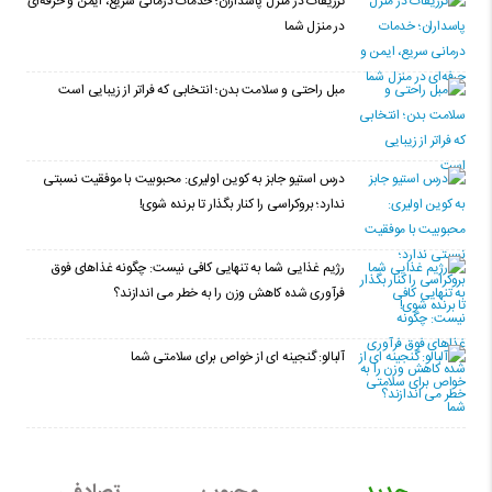
تزریقات در منزل پاسداران؛ خدمات درمانی سریع، ایمن و حرفه‌ای
در منزل شما
مبل راحتی و سلامت بدن؛ انتخابی که فراتر از زیبایی است
درس استیو جابز به کوین اولیری: محبوبیت با موفقیت نسبتی
ندارد؛ بروکراسی را کنار بگذار تا برنده شوی!
رژیم غذایی شما به تنهایی کافی نیست: چگونه غذاهای فوق
فرآوری شده کاهش وزن را به خطر می اندازند؟
آلبالو: گنجینه ای از خواص برای سلامتی شما