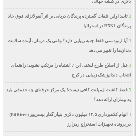
دلاری در گیشه جهانی
تایید اولین تلفات گسترده پرندگان دریایی بر اثر آنفولانزای فوق حاد
پرندگان H5N1 در استرالیا
آیا ارتودنسی فقط جنبه زیبایی دارد؟ وقتی یک درمان، آینده سلامت
دندان‌ها را تغییر می‌دهد
قبل از اصلاح طرح لبخند، این 7 اشتباه را مرتکب نشوید؛ راهنمای
انتخاب دندانپزشک زیبایی در کرج
فقط کاشت ایمپلنت کافی نیست؛ یک مرکز حرفه‌ای چه خدماتی باید
به بیماران ارائه دهد؟
اتهام کلاهبرداری ۱۲.۵ میلیون دلاری بنیان‌گذار بیت‌ریور (BitRiver)
در پرونده تجهیزات استخراج رمزارز