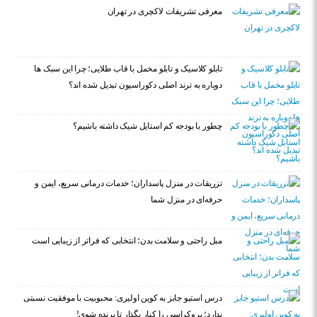
معرفی تشریفات لاکچری در تهران
تابلو کلاسیک و تابلو مخمل با قاب طلایی؛ چرا این سبک ها
دوباره به ترند اصلی دکوراسیون تبدیل شده اند؟
چطور با بودجه کم استایل شیک داشته باشیم؟
تزریقات در منزل پاسداران؛ خدمات درمانی سریع، ایمن و
حرفه‌ای در منزل شما
مبل راحتی و سلامت بدن؛ انتخابی که فراتر از زیبایی است
درس استیو جابز به کوین اولیری: محبوبیت با موفقیت نسبتی
ندارد؛ بروکراسی را کنار بگذار تا برنده شوی!