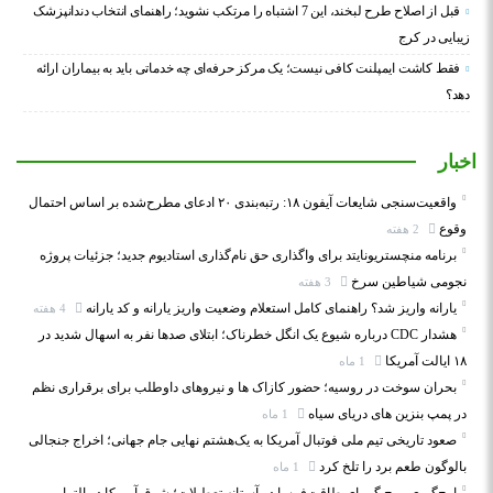
قبل از اصلاح طرح لبخند، این 7 اشتباه را مرتکب نشوید؛ راهنمای انتخاب دندانپزشک
زیبایی در کرج
فقط کاشت ایمپلنت کافی نیست؛ یک مرکز حرفه‌ای چه خدماتی باید به بیماران ارائه
دهد؟
اخبار
واقعیت‌سنجی شایعات آیفون ۱۸: رتبه‌بندی ۲۰ ادعای مطرح‌شده بر اساس احتمال
وقوع
2 هفته
برنامه منچستریونایتد برای واگذاری حق نام‌گذاری استادیوم جدید؛ جزئیات پروژه
نجومی شیاطین سرخ
3 هفته
یارانه واریز شد؟ راهنمای کامل استعلام وضعیت واریز یارانه و کد یارانه
4 هفته
هشدار CDC درباره شیوع یک انگل خطرناک؛ ابتلای صدها نفر به اسهال شدید در
۱۸ ایالت آمریکا
1 ماه
بحران سوخت در روسیه؛ حضور کازاک‌ ها و نیروهای داوطلب برای برقراری نظم
در پمپ بنزین‌ های دریای سیاه
1 ماه
صعود تاریخی تیم ملی فوتبال آمریکا به یک‌هشتم نهایی جام جهانی؛ اخراج جنجالی
بالوگون طعم برد را تلخ کرد
1 ماه