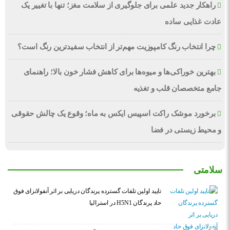
راهکار جدید علمی برای جلوگیری از سلامت مغز؛ تنها با تغییر یک
عادت غذایی ساده
چرا انتخاب رنگ کامپوزیت مهم‌تر از انتخاب سفیدترین رنگ است؟
بهترین خوراکی‌ها و میوه‌ها برای کاهش فشار خون بالا؛ راهنمای
جامع متخصصان قلب و تغذیه
برخورد موشک راکت اسپیس ایکس به ماه؛ وقوع یک چالش حقوقی
و محیط زیستی در فضا
سلامتی
تایید اولین تلفات گسترده پرندگان دریایی بر اثر آنفولانزای فوق
حاد پرندگان H5N1 در استرالیا