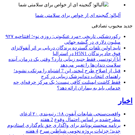
آلبالو: گنجینه ای از خواص برای سلامتی شما
جدید
محبوب
تصادفی
رکوردشکنی تاریخی «مرد عنکبوتی: روزی نو»؛ افتتاحیه ۹۲۷
میلیون دلاری در گیشه جهانی
تایید اولین تلفات گسترده پرندگان دریایی بر اثر آنفولانزای
فوق حاد پرندگان H5N1 در استرالیا
آیا ارتودنسی فقط جنبه زیبایی دارد؟ وقتی یک درمان، آینده
سلامت دندان‌ها را تغییر می‌دهد
قبل از اصلاح طرح لبخند، این 7 اشتباه را مرتکب نشوید؛
راهنمای انتخاب دندانپزشک زیبایی در کرج
فقط کاشت ایمپلنت کافی نیست؛ یک مرکز حرفه‌ای چه
خدماتی باید به بیماران ارائه دهد؟
اخبار
واقعیت‌سنجی شایعات آیفون ۱۸: رتبه‌بندی ۲۰ ادعای
مطرح‌شده بر اساس احتمال وقوع
2 هفته
برنامه منچستریونایتد برای واگذاری حق نام‌گذاری استادیوم
جدید؛ جزئیات پروژه نجومی شیاطین سرخ
4 هفته