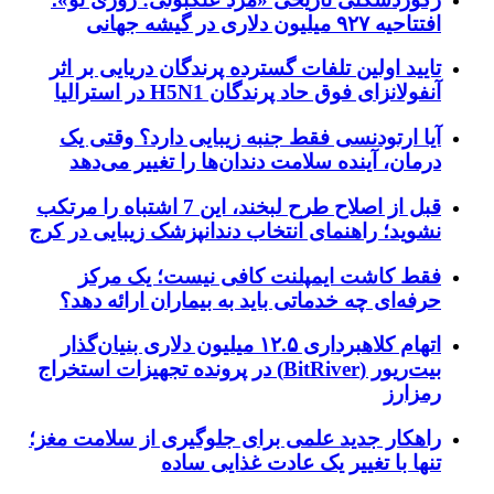
افتتاحیه ۹۲۷ میلیون دلاری در گیشه جهانی
تایید اولین تلفات گسترده پرندگان دریایی بر اثر
آنفولانزای فوق حاد پرندگان H5N1 در استرالیا
آیا ارتودنسی فقط جنبه زیبایی دارد؟ وقتی یک
درمان، آینده سلامت دندان‌ها را تغییر می‌دهد
قبل از اصلاح طرح لبخند، این 7 اشتباه را مرتکب
نشوید؛ راهنمای انتخاب دندانپزشک زیبایی در کرج
فقط کاشت ایمپلنت کافی نیست؛ یک مرکز
حرفه‌ای چه خدماتی باید به بیماران ارائه دهد؟
اتهام کلاهبرداری ۱۲.۵ میلیون دلاری بنیان‌گذار
بیت‌ریور (BitRiver) در پرونده تجهیزات استخراج
رمزارز
راهکار جدید علمی برای جلوگیری از سلامت مغز؛
تنها با تغییر یک عادت غذایی ساده