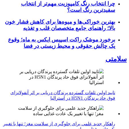
چرا انتخاب رنگ کامپوزیت مهم‌تر از انتخاب
سفیدترین رنگ است؟
بهترین خوراکی‌ها و میوه‌ها برای کاهش فشار خون
بالا؛ راهنمای جامع متخصصان قلب و تغذیه
برخورد موشک راکت اسپیس ایکس به ماه؛ وقوع
یک چالش حقوقی و محیط زیستی در فضا
سلامتی
تایید اولین تلفات گسترده پرندگان دریایی بر اثر آنفولانزای
فوق حاد پرندگان H5N1 در استرالیا
راهکار جدید علمی برای جلوگیری از سلامت مغز؛ تنها با تغییر