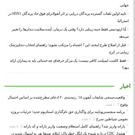
جهانی
تایید اولین تلفات گسترده پرندگان دریایی بر اثر آنفولانزای فوق حاد پرندگان H5N1 در
استرالیا
آیا ارتودنسی فقط جنبه زیبایی دارد؟ وقتی یک درمان، آینده سلامت دندان‌ها را تغییر
می‌دهد
قبل از اصلاح طرح لبخند، این 7 اشتباه را مرتکب نشوید؛ راهنمای انتخاب دندانپزشک
زیبایی در کرج
فقط کاشت ایمپلنت کافی نیست؛ یک مرکز حرفه‌ای چه خدماتی باید به بیماران ارائه
دهد؟
اخبار
واقعیت‌سنجی شایعات آیفون ۱۸: رتبه‌بندی ۲۰ ادعای مطرح‌شده بر اساس احتمال
وقوع
2 هفته
برنامه منچستریونایتد برای واگذاری حق نام‌گذاری استادیوم جدید؛ جزئیات پروژه
نجومی شیاطین سرخ
3 هفته
یارانه واریز شد؟ راهنمای کامل استعلام وضعیت واریز یارانه و کد یارانه
4 هفته
هشدار CDC درباره شیوع یک انگل خطرناک؛ ابتلای صدها نفر به اسهال شدید در