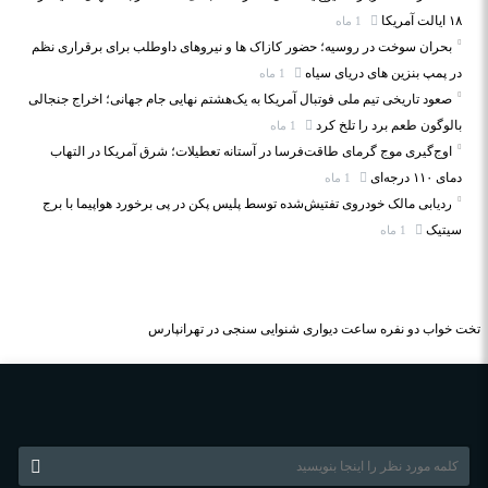
۱۸ ایالت آمریکا
1 ماه
بحران سوخت در روسیه؛ حضور کازاک‌ ها و نیروهای داوطلب برای برقراری نظم
در پمپ بنزین‌ های دریای سیاه
1 ماه
صعود تاریخی تیم ملی فوتبال آمریکا به یک‌هشتم نهایی جام جهانی؛ اخراج جنجالی
بالوگون طعم برد را تلخ کرد
1 ماه
اوج‌گیری موج گرمای طاقت‌فرسا در آستانه تعطیلات؛ شرق آمریکا در التهاب
دمای ۱۱۰ درجه‌ای
1 ماه
ردیابی مالک خودروی تفتیش‌شده توسط پلیس پکن در پی برخورد هواپیما با برج
سیتیک
1 ماه
تخت خواب دو نفره
ساعت دیواری
شنوایی سنجی در تهرانپارس