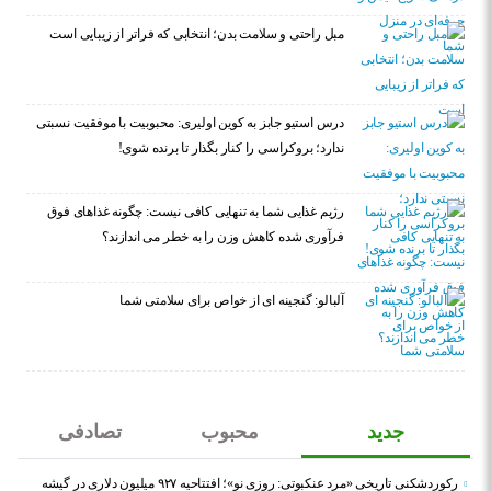
مبل راحتی و سلامت بدن؛ انتخابی که فراتر از زیبایی است
درس استیو جابز به کوین اولیری: محبوبیت با موفقیت نسبتی
ندارد؛ بروکراسی را کنار بگذار تا برنده شوی!
رژیم غذایی شما به تنهایی کافی نیست: چگونه غذاهای فوق
فرآوری شده کاهش وزن را به خطر می اندازند؟
آلبالو: گنجینه ای از خواص برای سلامتی شما
جدید
محبوب
تصادفی
رکوردشکنی تاریخی «مرد عنکبوتی: روزی نو»؛ افتتاحیه ۹۲۷ میلیون دلاری در گیشه