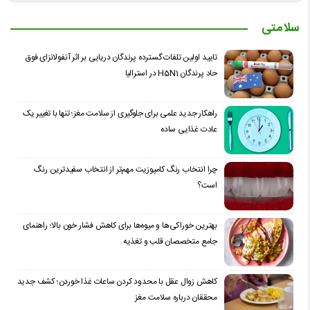
سلامتی
تایید اولین تلفات گسترده پرندگان دریایی بر اثر آنفولانزای فوق
حاد پرندگان H5N1 در استرالیا
راهکار جدید علمی برای جلوگیری از سلامت مغز؛ تنها با تغییر یک
عادت غذایی ساده
چرا انتخاب رنگ کامپوزیت مهم‌تر از انتخاب سفیدترین رنگ
است؟
بهترین خوراکی‌ها و میوه‌ها برای کاهش فشار خون بالا؛ راهنمای
جامع متخصصان قلب و تغذیه
کاهش زوال عقل با محدود کردن ساعات غذا خوردن؛ کشف جدید
محققان درباره سلامت مغز