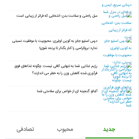
مبل راحتی و سلامت بدن؛ انتخابی که فراتر از زیبایی است
درس استیو جابز به کوین اولیری: محبوبیت با موفقیت نسبتی
ندارد؛ بروکراسی را کنار بگذار تا برنده شوی!
رژیم غذایی شما به تنهایی کافی نیست: چگونه غذاهای فوق
فرآوری شده کاهش وزن را به خطر می اندازند؟
آلبالو: گنجینه ای از خواص برای سلامتی شما
جدید
محبوب
تصادفی