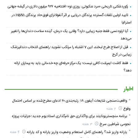
رکوردشکنی تاریخی «مرد عنکبوتی: روزی نو»؛ افتتاحیه ۹۲۷ میلیون دلاری در گیشه جهانی
تایید اولین تلفات گسترده پرندگان دریایی بر اثر آنفولانزای فوق حاد پرندگان H5N1 در
استرالیا
آیا ارتودنسی فقط جنبه زیبایی دارد؟ وقتی یک درمان، آینده سلامت دندان‌ها را تغییر
می‌دهد
قبل از اصلاح طرح لبخند، این 7 اشتباه را مرتکب نشوید؛ راهنمای انتخاب دندانپزشک
زیبایی در کرج
فقط کاشت ایمپلنت کافی نیست؛ یک مرکز حرفه‌ای چه خدماتی باید به بیماران ارائه
دهد؟
اخبار
واقعیت‌سنجی شایعات آیفون ۱۸: رتبه‌بندی ۲۰ ادعای مطرح‌شده بر اساس احتمال
وقوع
2 هفته
برنامه منچستریونایتد برای واگذاری حق نام‌گذاری استادیوم جدید؛ جزئیات پروژه
نجومی شیاطین سرخ
3 هفته
یارانه واریز شد؟ راهنمای کامل استعلام وضعیت واریز یارانه و کد یارانه
4 هفته