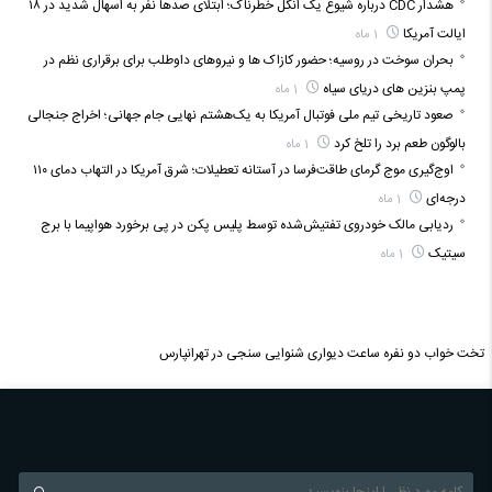
هشدار CDC درباره شیوع یک انگل خطرناک؛ ابتلای صدها نفر به اسهال شدید در ۱۸
ایالت آمریکا
1 ماه
بحران سوخت در روسیه؛ حضور کازاک‌ ها و نیروهای داوطلب برای برقراری نظم در
پمپ بنزین‌ های دریای سیاه
1 ماه
صعود تاریخی تیم ملی فوتبال آمریکا به یک‌هشتم نهایی جام جهانی؛ اخراج جنجالی
بالوگون طعم برد را تلخ کرد
1 ماه
اوج‌گیری موج گرمای طاقت‌فرسا در آستانه تعطیلات؛ شرق آمریکا در التهاب دمای ۱۱۰
درجه‌ای
1 ماه
ردیابی مالک خودروی تفتیش‌شده توسط پلیس پکن در پی برخورد هواپیما با برج
سیتیک
1 ماه
تخت خواب دو نفره
ساعت دیواری
شنوایی سنجی در تهرانپارس