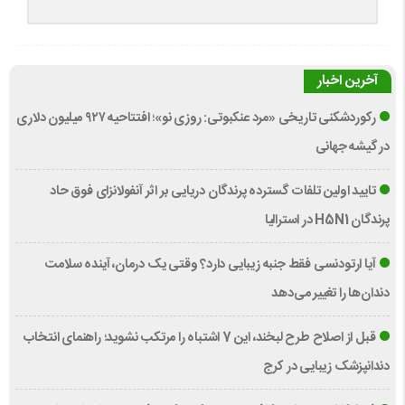
آخرین اخبار
رکوردشکنی تاریخی «مرد عنکبوتی: روزی نو»؛ افتتاحیه ۹۲۷ میلیون دلاری
در گیشه جهانی
تایید اولین تلفات گسترده پرندگان دریایی بر اثر آنفولانزای فوق حاد
پرندگان H5N1 در استرالیا
آیا ارتودنسی فقط جنبه زیبایی دارد؟ وقتی یک درمان، آینده سلامت
دندان‌ها را تغییر می‌دهد
قبل از اصلاح طرح لبخند، این 7 اشتباه را مرتکب نشوید؛ راهنمای انتخاب
دندانپزشک زیبایی در کرج