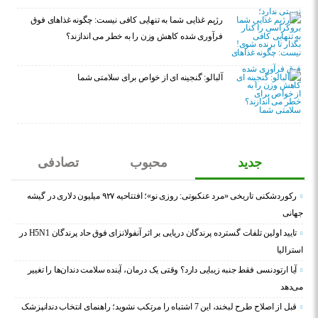
رژیم غذایی شما به تنهایی کافی نیست: چگونه غذاهای فوق
فرآوری شده کاهش وزن را به خطر می اندازند؟
آلبالو: گنجینه ای از خواص برای سلامتی شما
جدید
محبوب
تصادفی
رکوردشکنی تاریخی «مرد عنکبوتی: روزی نو»؛ افتتاحیه ۹۲۷ میلیون دلاری در گیشه
جهانی
تایید اولین تلفات گسترده پرندگان دریایی بر اثر آنفولانزای فوق حاد پرندگان H5N1 در
استرالیا
آیا ارتودنسی فقط جنبه زیبایی دارد؟ وقتی یک درمان، آینده سلامت دندان‌ها را تغییر
می‌دهد
قبل از اصلاح طرح لبخند، این 7 اشتباه را مرتکب نشوید؛ راهنمای انتخاب دندانپزشک