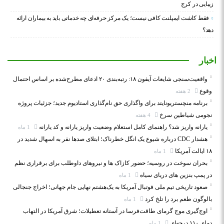
زیبایی در کرج
فقط کاشت ایمپلنت کافی نیست؛ یک مرکز حرفه‌ای چه خدماتی باید به بیماران ارائه
دهد؟
اخبار
واقعیت‌سنجی شایعات آیفون ۱۸: رتبه‌بندی ۲۰ ادعای مطرح‌شده بر اساس احتمال
وقوع
2 هفته
برنامه منچستریونایتد برای واگذاری حق نام‌گذاری استادیوم جدید؛ جزئیات پروژه
نجومی شیاطین سرخ
4 هفته
یارانه واریز شد؟ راهنمای کامل استعلام وضعیت واریز یارانه و کد یارانه
1 ماه
هشدار CDC درباره شیوع یک انگل خطرناک؛ ابتلای صدها نفر به اسهال شدید در
۱۸ ایالت آمریکا
1 ماه
بحران سوخت در روسیه؛ حضور کازاک‌ ها و نیروهای داوطلب برای برقراری نظم
در پمپ بنزین‌ های دریای سیاه
1 ماه
صعود تاریخی تیم ملی فوتبال آمریکا به یک‌هشتم نهایی جام جهانی؛ اخراج جنجالی
بالوگون طعم برد را تلخ کرد
1 ماه
اوج‌گیری موج گرمای طاقت‌فرسا در آستانه تعطیلات؛ شرق آمریکا در التهاب
دمای ۱۱۰ درجه‌ای
1 ماه