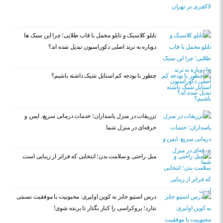
تابلو کلاسیک و تابلو مخمل با قاب طلایی؛ چرا این سبک ها
دوباره به ترند اصلی دکوراسیون تبدیل شده اند؟
چطور با بودجه کم استایل شیک داشته باشیم؟
تزریقات در منزل پاسداران؛ خدمات درمانی سریع، ایمن و
حرفه‌ای در منزل شما
مبل راحتی و سلامت بدن؛ انتخابی که فراتر از زیبایی است
درس استیو جابز به کوین اولیری: محبوبیت با موفقیت نسبتی
ندارد؛ بروکراسی را کنار بگذار تا برنده شوی!