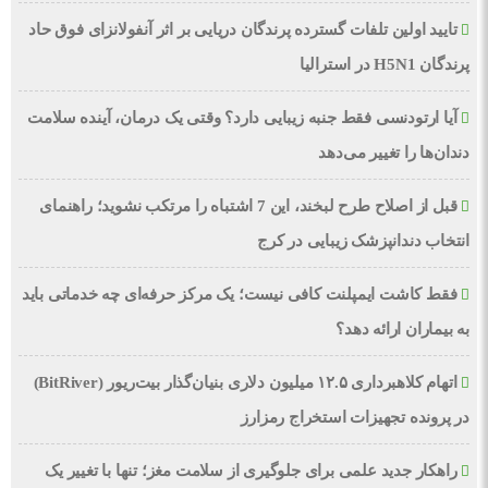
تایید اولین تلفات گسترده پرندگان دریایی بر اثر آنفولانزای فوق حاد
پرندگان H5N1 در استرالیا
آیا ارتودنسی فقط جنبه زیبایی دارد؟ وقتی یک درمان، آینده سلامت
دندان‌ها را تغییر می‌دهد
قبل از اصلاح طرح لبخند، این 7 اشتباه را مرتکب نشوید؛ راهنمای
انتخاب دندانپزشک زیبایی در کرج
فقط کاشت ایمپلنت کافی نیست؛ یک مرکز حرفه‌ای چه خدماتی باید
به بیماران ارائه دهد؟
اتهام کلاهبرداری ۱۲.۵ میلیون دلاری بنیان‌گذار بیت‌ریور (BitRiver)
در پرونده تجهیزات استخراج رمزارز
راهکار جدید علمی برای جلوگیری از سلامت مغز؛ تنها با تغییر یک