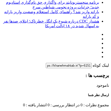
برنامه منچستریونایتد برای واگذاری حق نام‌گذاری استادیوم
جدید؛ جزئیات پروژه نجومی شیاطین سرخ
یارانه واریز شد؟ راهنمای کامل استعلام وضعیت واریز یارانه
و کد یارانه
هشدار CDC درباره شیوع یک انگل خطرناک؛ ابتلای صدها نفر
به اسهال شدید در ۱۸ ایالت آمریکا
لینک کوتاه
برچسب ها :
ناموجود
ارسال نظر شما
مجموع نظرات : 0
در انتظار بررسی : 0
انتشار یافته : 0