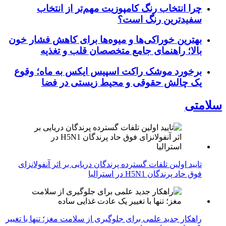
چرا انتخاب رنگ کامپوزیت مهم‌تر از انتخاب
سفیدترین رنگ است؟
بهترین خوراکی‌ها و میوه‌ها برای کاهش فشار خون
بالا؛ راهنمای جامع متخصصان قلب و تغذیه
برخورد موشک راکت اسپیس ایکس به ماه؛ وقوع
یک چالش حقوقی و محیط زیستی در فضا
سلامتی
تایید اولین تلفات گسترده پرندگان دریایی بر اثر آنفولانزای
فوق حاد پرندگان H5N1 در استرالیا
راهکار جدید علمی برای جلوگیری از سلامت مغز؛ تنها با تغییر