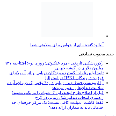
آلبالو: گنجینه ای از خواص برای سلامتی شما
جدید
محبوب
تصادفی
رکوردشکنی تاریخی «مرد عنکبوتی: روزی نو»؛ افتتاحیه ۹۲۷
میلیون دلاری در گیشه جهانی
تایید اولین تلفات گسترده پرندگان دریایی بر اثر آنفولانزای
فوق حاد پرندگان H5N1 در استرالیا
آیا ارتودنسی فقط جنبه زیبایی دارد؟ وقتی یک درمان، آینده
سلامت دندان‌ها را تغییر می‌دهد
قبل از اصلاح طرح لبخند، این 7 اشتباه را مرتکب نشوید؛
راهنمای انتخاب دندانپزشک زیبایی در کرج
فقط کاشت ایمپلنت کافی نیست؛ یک مرکز حرفه‌ای چه
خدماتی باید به بیماران ارائه دهد؟