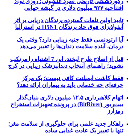
رکوردشکنی تاریخی «مرد عنکبوتی: روزی نو»؛
افتتاحیه ۹۲۷ میلیون دلاری در گیشه جهانی
تایید اولین تلفات گسترده پرندگان دریایی بر اثر
آنفولانزای فوق حاد پرندگان H5N1 در استرالیا
آیا ارتودنسی فقط جنبه زیبایی دارد؟ وقتی یک
درمان، آینده سلامت دندان‌ها را تغییر می‌دهد
قبل از اصلاح طرح لبخند، این 7 اشتباه را مرتکب
نشوید؛ راهنمای انتخاب دندانپزشک زیبایی در کرج
فقط کاشت ایمپلنت کافی نیست؛ یک مرکز
حرفه‌ای چه خدماتی باید به بیماران ارائه دهد؟
اتهام کلاهبرداری ۱۲.۵ میلیون دلاری بنیان‌گذار
بیت‌ریور (BitRiver) در پرونده تجهیزات استخراج
رمزارز
راهکار جدید علمی برای جلوگیری از سلامت مغز؛
تنها با تغییر یک عادت غذایی ساده