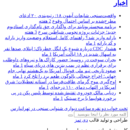
اخبار
واقعیت‌سنجی شایعات آیفون ۱۸: رتبه‌بندی ۲۰ ادعای
مطرح‌شده بر اساس احتمال وقوع
2 هفته
برنامه منچستریونایتد برای واگذاری حق نام‌گذاری استادیوم
جدید؛ جزئیات پروژه نجومی شیاطین سرخ
3 هفته
یارانه واریز شد؟ راهنمای کامل استعلام وضعیت واریز یارانه
و کد یارانه
1 ماه
هشدار CDC درباره شیوع یک انگل خطرناک؛ ابتلای صدها نفر
به اسهال شدید در ۱۸ ایالت آمریکا
1 ماه
بحران سوخت در روسیه؛ حضور کازاک‌ ها و نیروهای داوطلب
برای برقراری نظم در پمپ بنزین‌ های دریای سیاه
1 ماه
صعود تاریخی تیم ملی فوتبال آمریکا به یک‌هشتم نهایی جام
جهانی؛ اخراج جنجالی بالوگون طعم برد را تلخ کرد
1 ماه
اوج‌گیری موج گرمای طاقت‌فرسا در آستانه تعطیلات؛ شرق
آمریکا در التهاب دمای ۱۱۰ درجه‌ای
1 ماه
ردیابی مالک خودروی تفتیش‌شده توسط پلیس پکن در پی
برخورد هواپیما با برج سیتیک
1 ماه
تخت خواب دو نفره
ساعت دیواری
شنوایی سنجی در تهرانپارس
طراحی و تولید قالب
دی تمز