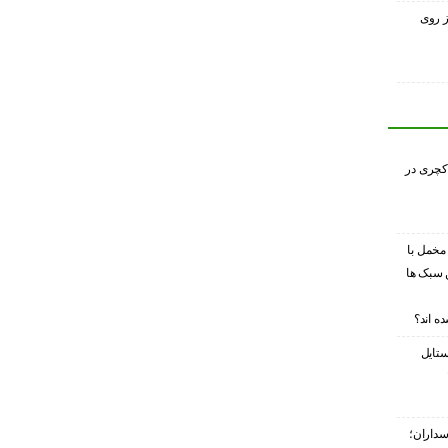
ز روی
کچری در
 مخمل با
 سبک ها
ه اند؟
ستایل
سداران؛