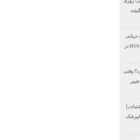
ی: روزی
 در گیشه
 دریایی
بر اثر آنفولانزای فوق حاد پرندگان H5N1 در
رد؟ وقتی
تغییر
لاح طرح لبخند، این 7 اشتباه را
انپزشک