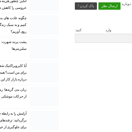
انگیز: چطور هزینه 
وباره
ارسال نظر
پاک کردن !
عروسی را کاهش د
چگونه عادت‌ های بد 
کنیم و به سبک زند
 وارد کنید:
روی آوریم؟
پشت پرده شهرت: را
سلبریتی‌ها
آیا کایروپراکتیک ش
برای من است؟ همه
درباره بازار کار این
زبان بدن گربه‌ها: 
از حرکات موشکی
آرامش را به رابطه خ
برگردانید: ترفندهای
برای جلوگیری از ج