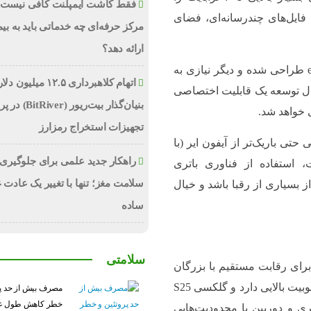
فقط کاشت ایمپلنت کافی نیست؛
 فایل‌های چندرسانه‌ای، فضای
مرکز حرفه‌ای چه خدماتی باید به بیم
ارائه دهد؟
طراحی انقلابی و eSIM: این دستگاه کاملاً بر پایه eSIM طراحی شده و دیگر نیازی به
اتهام کلاهبرداری ۱۲.۵ میلیون
ل توسعه یک قابلیت اختصاصی
بنیان‌گذار بیت‌ریور (ver
تجهیزات استخراج رمزارز
ی باریک‌تر از آیفون ایر (با
راهکار جدید علمی برای جلوگیری 
رافت، استفاده از فناوری باتری
سلامت مغز؛ تنها با تغییر یک عادت 
 بسیاری از رقبا باشد و خیال
ساده
سلامتی
رای رقابت مستقیم با بزرگان
صنعت موبایل است. در حالی که آیفون ایر در چین محبوبیت بالایی دارد و گلکسی S25
مصرف بیش از حد پر
ی در بخش باتری و دوربین با محدودیت‌هایی