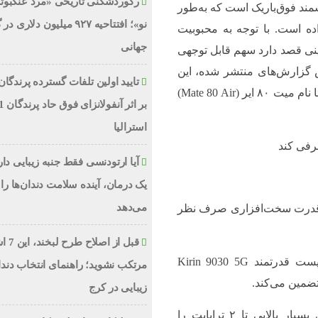
رکوردشکنی تاریخی «مرد عنکبوت
ند فوق‌باریک است که به‌طور
نو»؛ افتتاحیه ۹۲۷ میلیون دلاری
پل را هدف قرار داده است. با توجه به محبوبیت
جهانی
ی قصد دارد سهم قابل توجهی
س گزارش‌های منتشر شده، این
تایید اولین تلفات گسترده پرندگان
دستگاه متعلق به سری میت ۸۰ هواوی بوده و احتمالاً با نام میت ۸۰ ایر (Mate 80 Air)
استرالیا
آیا ارتودنسی فقط جنبه زیبایی دا
یک درمان، آینده سلامت دندان‌ها را 
می‌دهد
از قدرت سخت‌افزاری صرف نظر
قبل از اص
تراشه و عملکرد: انتظار می‌رود میت ۸۰ ایر از چیپست قدرتمند Kirin 9030 5G
مرتکب نشوید؛ راهنمای انتخاب دند
تضمین می‌کند.
زیبایی در کرج
ظرفیت ذخیره‌سازی: این گوشی فضای ذخیره‌سازی بسیار بالایی تا ۲ ترابایت را