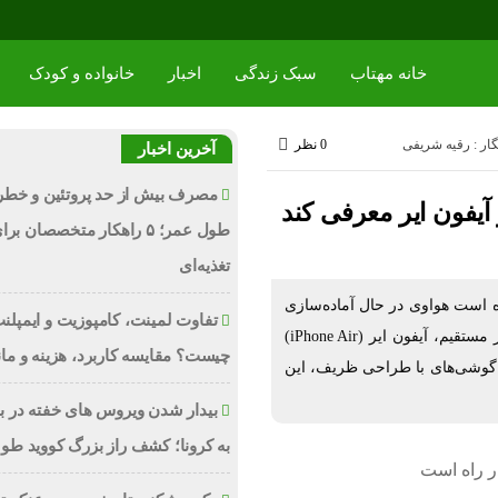
خانه مهتاب
سبک زندگی
اخبار
خانواده و کودک
ار : رقیه شریفی
0 نظر
آخرین اخبار
مصرف بیش از حد پروتئین و خط
 آیفون ایر معرفی کند
طول عمر؛ ۵ راهکار متخصصان ب
تغذیه‌ای
اه است هواوی در حال آماده‌سازی
تفاوت لمینت، کامپوزیت و ایمپلن
برای معرفی یک گوشی هوشمند فوق‌باریک است که به‌طور مستقیم، آیفون ایر (iPhone Air)
چیست؟ مقایسه کاربرد، هزینه و ما
ن گوشی‌های با طراحی ظریف، این
بیدار شدن ویروس‌ های خفته در بدن
به کرونا؛ کشف راز بزرگ کووید طو
در راه است