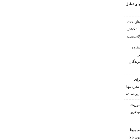
ای تعادل
های خفته
رونا؛ کشف
لانی‌مدت
سترده
ر
پرندگان
رای
غز؛ تنها
ایی ساده
پوزیت
یدترین
یوه‌ها
ن بالا؛