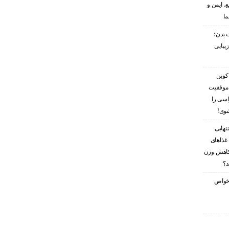
، ایمن و
ما
 بدن؛
زیبایی
کوین
 موفقیت
اسی را
شوی!
نهایی
غذاهای
کاهش وزن
د؟
ز خواص