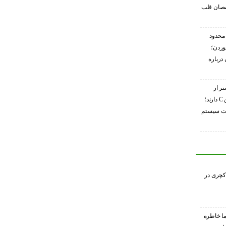
صصان قلب
محدود
وردن؛
درباره
تر از
گریپ‌فروت ویتامین C دارند؛
ویت سیستم
کچری در
ا خاطره