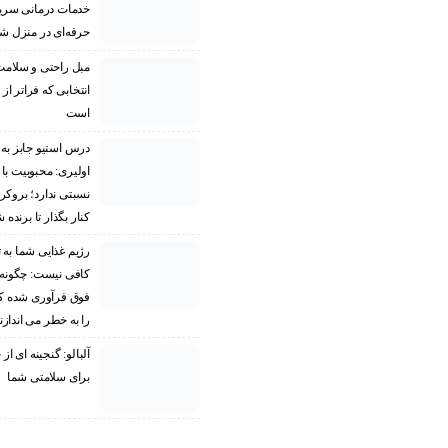
خدمات درمانی سریع
حرفه‌ای در منزل ش
مبل راحتی و سلامت
انتخابی که فراتر از 
است
درس استیو جابز به 
اولیری: محبوبیت با
نسبتی ندارد؛ بروکر
کنار بگذار تا برنده 
رژیم غذایی شما به ت
کافی نیست: چگونه 
فوق فرآوری شده 
را به خطر می اندازن
آلبالو: گنجینه ای ا
برای سلامتی شما