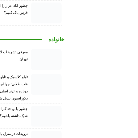
چطور لکه ادرار را ا
فرش پاک کنیم؟
خانواده
معرفی تشریفات لا
تهران
تابلو کلاسیک و تابلو
قاب طلایی؛ چرا این
دوباره به ترند اصلی
دکوراسیون تبدیل شد
چطور با بودجه کم ا
شیک داشته باشیم؟
تزریقات در منزل پا