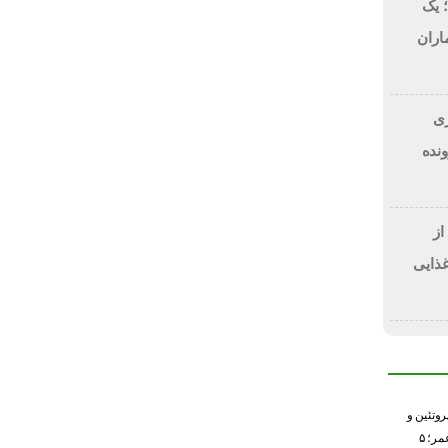
 یک
اران
 دلاری
BitRi) در پرونده
از
غذایی
وتئین و
خطر کاهش طول عمر؛ ۵