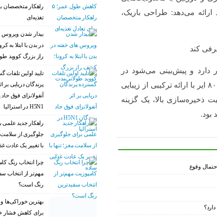
راهکار متخصصان بر
رائه می‌دهد: طراحی باریک،
تغذیه‌ای
بیدار شدن ویروس‌ 
در بدن با ابتلا به ک
راز بزرگ کووید طو
دارد و پیش‌بینی می‌شود در
تایید اولین تلفات گ
پرندگان دریایی بر اث
سه‌ماهه چهارم سال ۲۰۲۵ به بازار عرضه شود. میت ۸۰ ایر با ارائه ترکیبی از زیبایی
آنفولانزای فوق حاد 
خیره‌سازی بالا، یک گزینه
H5N1 در استرالیا
 بود.
راهکار جدید علمی ب
جلوگیری از سلامت م
با تغییر یک عادت غذ
چرا انتخاب رنگ کام
مهم‌تر از انتخاب سف
رنگ است؟
بهترین خوراکی‌ها و م
دارد؟
برای کاهش فشار خو