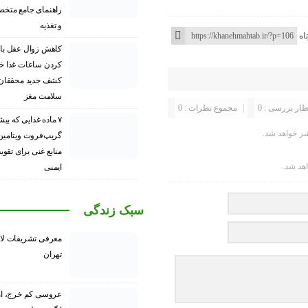
راهنمای جامع متخ
و تغذیه
اه
کاهش زوال عقل با 
کردن ساعات غذا خ
کشف جدید محققان 
سلامت مغز
ظار بررسی : 0
مجموع نظرات : 0
۷ ماده غذایی که بیش
ر خواهد شد.
منابع غنی برای تق
اهد شد.
ایمنی
سبک زندگی
معرفی تشریفات لا
تهران
عروسی کم خرج، ام