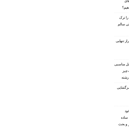
های
هیم؟
را ترک
گی سالم
ز تنهایی
غل مناسبی
 چیز
 رشته
رمزگشایی
ود
 ساده
ر و بحث