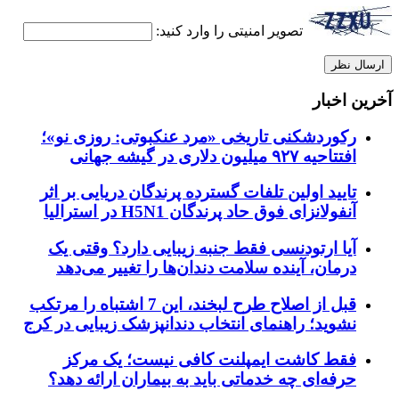
تصویر امنیتی را وارد کنید:
آخرین اخبار
رکوردشکنی تاریخی «مرد عنکبوتی: روزی نو»؛
افتتاحیه ۹۲۷ میلیون دلاری در گیشه جهانی
تایید اولین تلفات گسترده پرندگان دریایی بر اثر
آنفولانزای فوق حاد پرندگان H5N1 در استرالیا
آیا ارتودنسی فقط جنبه زیبایی دارد؟ وقتی یک
درمان، آینده سلامت دندان‌ها را تغییر می‌دهد
قبل از اصلاح طرح لبخند، این 7 اشتباه را مرتکب
نشوید؛ راهنمای انتخاب دندانپزشک زیبایی در کرج
فقط کاشت ایمپلنت کافی نیست؛ یک مرکز
حرفه‌ای چه خدماتی باید به بیماران ارائه دهد؟