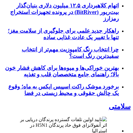
اتهام کلاهبرداری ۱۲.۵ میلیون دلاری بنیان‌گذار
بیت‌ریور (BitRiver) در پرونده تجهیزات استخراج
رمزارز
راهکار جدید علمی برای جلوگیری از سلامت مغز؛
تنها با تغییر یک عادت غذایی ساده
چرا انتخاب رنگ کامپوزیت مهم‌تر از انتخاب
سفیدترین رنگ است؟
بهترین خوراکی‌ها و میوه‌ها برای کاهش فشار خون
بالا؛ راهنمای جامع متخصصان قلب و تغذیه
برخورد موشک راکت اسپیس ایکس به ماه؛ وقوع
یک چالش حقوقی و محیط زیستی در فضا
سلامتی