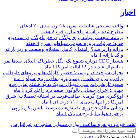
اخبار
واقعیت‌سنجی شایعات آیفون ۱۸: رتبه‌بندی ۲۰ ادعای
مطرح‌شده بر اساس احتمال وقوع
2 هفته
برنامه منچستریونایتد برای واگذاری حق نام‌گذاری استادیوم
جدید؛ جزئیات پروژه نجومی شیاطین سرخ
4 هفته
یارانه واریز شد؟ راهنمای کامل استعلام وضعیت واریز یارانه
و کد یارانه
1 ماه
هشدار CDC درباره شیوع یک انگل خطرناک؛ ابتلای صدها نفر
به اسهال شدید در ۱۸ ایالت آمریکا
1 ماه
بحران سوخت در روسیه؛ حضور کازاک‌ ها و نیروهای داوطلب
برای برقراری نظم در پمپ بنزین‌ های دریای سیاه
1 ماه
صعود تاریخی تیم ملی فوتبال آمریکا به یک‌هشتم نهایی جام
جهانی؛ اخراج جنجالی بالوگون طعم برد را تلخ کرد
1 ماه
اوج‌گیری موج گرمای طاقت‌فرسا در آستانه تعطیلات؛ شرق
آمریکا در التهاب دمای ۱۱۰ درجه‌ای
1 ماه
ردیابی مالک خودروی تفتیش‌شده توسط پلیس پکن در پی
برخورد هواپیما با برج سیتیک
1 ماه
تخت خواب دو نفره
ساعت دیواری
شنوایی سنجی در تهرانپارس
طراحی و تولید قالب
دی تمز