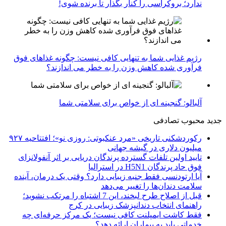
ندارد؛ بروکراسی را کنار بگذار تا برنده شوی!
رژیم غذایی شما به تنهایی کافی نیست: چگونه غذاهای فوق
فرآوری شده کاهش وزن را به خطر می اندازند؟
آلبالو: گنجینه ای از خواص برای سلامتی شما
جدید
محبوب
تصادفی
رکوردشکنی تاریخی «مرد عنکبوتی: روزی نو»؛ افتتاحیه ۹۲۷
میلیون دلاری در گیشه جهانی
تایید اولین تلفات گسترده پرندگان دریایی بر اثر آنفولانزای
فوق حاد پرندگان H5N1 در استرالیا
آیا ارتودنسی فقط جنبه زیبایی دارد؟ وقتی یک درمان، آینده
سلامت دندان‌ها را تغییر می‌دهد
قبل از اصلاح طرح لبخند، این 7 اشتباه را مرتکب نشوید؛
راهنمای انتخاب دندانپزشک زیبایی در کرج
فقط کاشت ایمپلنت کافی نیست؛ یک مرکز حرفه‌ای چه
خدماتی باید به بیماران ارائه دهد؟