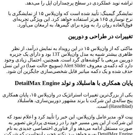
تراشه نوید عملکردی در سطح پرچمداران اپل را می‌دهد.
نمایشگر گیمینگ: تأیید شده است که وان‌پلاس ۱۵ از نمایشگری با
نرخ نوسازی ۱۶۵ هرتز استفاده خواهد کرد. این ویژگی تجربه‌ای
فوق‌العاده روان را، به ویژه برای گیمرها، به ارمغان می‌آورد.
تغییرات در طراحی و دوربین
ماکتی که از وان‌پلاس ۱۵ در این رویداد به نمایش درآمد، از نظر
ظاهری بیشتر شبیه به مدل وان‌پلاس 13T بود و دارای یک جزیره
دوربین مربعی با گوشه‌های گرد است. همچنین، احتمال زیادی وجود
دارد که دکمه‌ی معروف Alert Slider (سوییچ حالت صدا) در این نسل
حذف شده و یک دکمه میانبر قابل شخصی‌سازی جایگزین آن شود.
پایان همکاری با هاسلبلاد و تولد DetailMax Engine
یکی از بزرگ‌ترین تغییرات استراتژیک در وان‌پلاس ۱۵، پایان همکاری
پنج ساله‌ی این شرکت با برند مشهور دوربین‌سازی، هاسلبلاد
(Hasselblad) است.
پیت لاو، مدیرعامل وان‌پلاس، این خبر را تأیید کرد و اعلام نمود که
این شرکت از این پس مسیر خود را در زمینه‌ی پردازش تصویر به
صورت مستقل ادامه می‌دهد و از فناوری اختصاصی جدیدی به نام
DetailMax Engine بهره خواهد برد. نکته عجیب اینجاست که شرکت