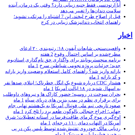
آیا ارتودنسی فقط جنبه زیبایی دارد؟ وقتی یک درمان، آینده
سلامت دندان‌ها را تغییر می‌دهد
قبل از اصلاح طرح لبخند، این 7 اشتباه را مرتکب نشوید؛
راهنمای انتخاب دندانپزشک زیبایی در کرج
اخبار
واقعیت‌سنجی شایعات آیفون ۱۸: رتبه‌بندی ۲۰ ادعای
مطرح‌شده بر اساس احتمال وقوع
2 هفته
برنامه منچستریونایتد برای واگذاری حق نام‌گذاری استادیوم
جدید؛ جزئیات پروژه نجومی شیاطین سرخ
1 ماه
یارانه واریز شد؟ راهنمای کامل استعلام وضعیت واریز یارانه
و کد یارانه
1 ماه
هشدار CDC درباره شیوع یک انگل خطرناک؛ ابتلای صدها نفر
به اسهال شدید در ۱۸ ایالت آمریکا
1 ماه
بحران سوخت در روسیه؛ حضور کازاک‌ ها و نیروهای داوطلب
برای برقراری نظم در پمپ بنزین‌ های دریای سیاه
1 ماه
صعود تاریخی تیم ملی فوتبال آمریکا به یک‌هشتم نهایی جام
جهانی؛ اخراج جنجالی بالوگون طعم برد را تلخ کرد
1 ماه
اوج‌گیری موج گرمای طاقت‌فرسا در آستانه تعطیلات؛ شرق
آمریکا در التهاب دمای ۱۱۰ درجه‌ای
1 ماه
ردیابی مالک خودروی تفتیش‌شده توسط پلیس پکن در پی
برخورد هواپیما با برج سیتیک
1 ماه