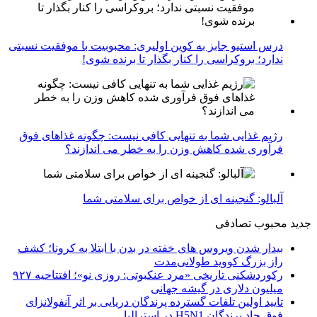
درس استیو جابز به کوین اولیری: محبوبیت با موفقیت نسبتی
ندارد؛ بروکراسی را کنار بگذار تا برنده شوی!
رژیم غذایی شما به تنهایی کافی نیست: چگونه غذاهای فوق
فرآوری شده کاهش وزن را به خطر می اندازند؟
آلبالو: گنجینه ای از خواص برای سلامتی شما
جدید
محبوب
تصادفی
بیدار شدن ویروس‌ های خفته در بدن با ابتلا به کرونا؛ کشف
راز بزرگ کووید طولانی‌مدت
رکوردشکنی تاریخی «مرد عنکبوتی: روزی نو»؛ افتتاحیه ۹۲۷
میلیون دلاری در گیشه جهانی
تایید اولین تلفات گسترده پرندگان دریایی بر اثر آنفولانزای
فوق حاد پرندگان H5N1 در استرالیا