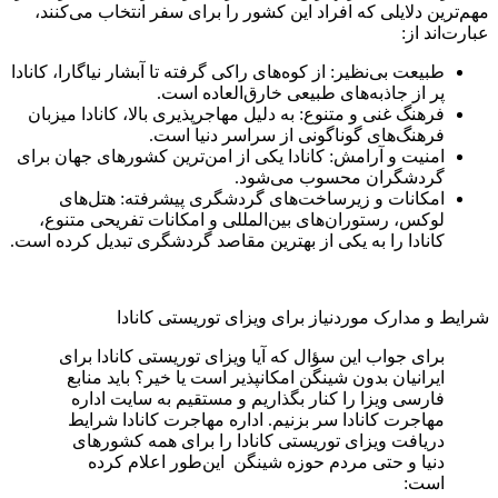
مهم‌ترین دلایلی که افراد این کشور را برای سفر انتخاب می‌کنند،
عبارت‌اند از:
طبیعت بی‌نظیر: از کوه‌های راکی گرفته تا آبشار نیاگارا، کانادا
پر از جاذبه‌های طبیعی خارق‌العاده است.
فرهنگ غنی و متنوع: به دلیل مهاجرپذیری بالا، کانادا میزبان
فرهنگ‌های گوناگونی از سراسر دنیا است.
امنیت و آرامش: کانادا یکی از امن‌ترین کشورهای جهان برای
گردشگران محسوب می‌شود.
امکانات و زیرساخت‌های گردشگری پیشرفته: هتل‌های
لوکس، رستوران‌های بین‌المللی و امکانات تفریحی متنوع،
کانادا را به یکی از بهترین مقاصد گردشگری تبدیل کرده است.
شرایط و مدارک موردنیاز برای ویزای توریستی کانادا
برای جواب این سؤال که آیا ویزای توریستی کانادا برای
ایرانیان بدون شینگن امکانپذیر است یا خیر؟ باید منابع
فارسی ویزا را کنار بگذاریم و مستقیم به سایت اداره
مهاجرت کانادا سر بزنیم. اداره مهاجرت کانادا شرایط
دریافت ویزای توریستی کانادا را برای همه کشورهای
دنیا و حتی مردم حوزه شینگن این‌طور اعلام کرده
است: