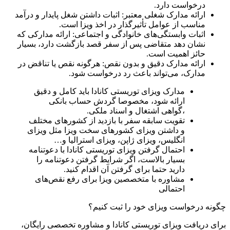
درخواست دارد.
ارائه مدارک شغلی معتبر: اثبات داشتن شغل پایدار و درآمد
مناسب از عوامل تأثیرگذار در اخذ ویزا است.
اثبات وابستگی‌های خانوادگی و اجتماعی: ارائه مدارکی که
نشان دهد متقاضی پس از سفر قصد بازگشت دارد، بسیار
حائز اهمیت است.
ارائه مدارک دقیق و بدون نقص: هرگونه نقص یا تناقض در
مدارک، می‌تواند باعث رد درخواست شود.
مدارک ویزای توریستی کانادا باید کامل و دقیق
ارائه شود، مخصوصا گردش حساب بانکی
،گواهی اشتغال و اسناد ملکی.
تقویت سابقه سفر با بازدید از کشورهای مختلف
و داشتن ویزای کشورهای سخت ویزا مثل ویزای
انگلیس، ویزای ژاپن، ویزای استرالیا و…
احتمال گرفتن ویزای توریستی کانادا با دعوتنامه
بسیار بالاست، اگر شرایط گرفتن دعوتنامه را
دارید حتما برای گرفتن آن اقدام کنید.
مشاوره با متخصصین ویزا برای رفع نقص‌های
احتمالی
چگونه درخواست ویزای خود را ثبت کنیم؟
برای دریافت ویزای توریستی کانادا و مشاوره تخصصی رایگان،